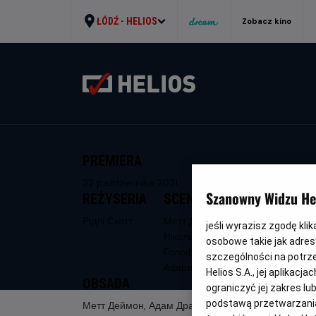
ŁÓDŹ -
HELIOS
Zobacz kino
PREMIERA
22 października 2021
Szanowny Widzu Hel
REŻYSERIA
SCENARIUSZ
Рідлі Скотт
Метт Деймон,
jeśli wyrazisz zgodę kli
Ніколь
osobowe takie jak adresy
Голофценер, Бен
szczególności na potrz
Аффлек
Helios S.A., jej aplikac
OBSADA
ograniczyć jej zakres l
podstawą przetwarzania
Метт Деймон, Адам Драйвер, Бен