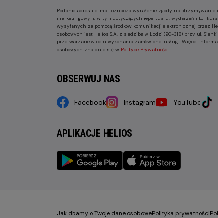
Podanie adresu e-mail oznacza wyrażenie zgody na otrzymywanie i
marketingowym, w tym dotyczących repertuaru, wydarzeń i konkurs
wysyłanych za pomocą środków komunikacji elektronicznej przez He
osobowych jest Helios S.A. z siedzibą w Łodzi (90-318) przy ul. Sie
przetwarzane w celu wykonania zamówionej usługi. Więcej informa
osobowych znajduje się w
Polityce Prywatności
.
OBSERWUJ NAS
Facebook
Instagram
YouTube
APLIKACJE HELIOS
Jak dbamy o Twoje dane osobowe
Polityka prywatności
Po