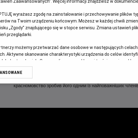
Ustawień Zaawansowanych”. Więcej informacji znajdziesz w dokumenci
WERSJA JĘZYKOWA UA
PTUJĘ wyrażasz zgodę na zainstalowanie i przechowywanie plików typu
tnerów na Twoim urządzeniu końcowym. Możesz w każdej chwili zmieni
OPIS FILMU
sku „Zgody” znajdującego się w stopce serwisu. Zmiana ustawień pli
eń przeglądarki.
Епос «Остання дуель» – історична драма, що спонукає до р
artnerzy możemy przetwarzać dane osobowe w następujących celach
відбуваються на тлі Столітньої війни, та розкриває безмеж
ch. Aktywne skanowanie charakterystyki urządzenia do celów identyf
та відважність однієї жінки, яка готова стати проти всіх, 
 lub dostęp do nich. Spersonalizowane reklamy i treści, pomiar reklam i
реальних подіях, проливає світло на давні припущення пр
sług.
Жаном де Карружем та Жаком Ле Ґрі, колишніми друзями, 
WANSOWANE
erów
знаний своєю відвагою та майстерністю на полі бою. Ле Ґр
красномовство зробив його одним із найповажніших членів