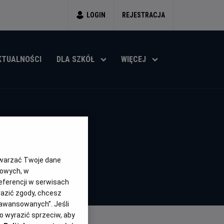
LOGIN
REJESTRACJA
KTUALNOŚCI
DLA SZKÓŁ
WIĘCEJ
' - UA
twarzać Twoje dane
gowych, w
eferencji w serwisach
yrazić zgody, chcesz
aawansowanych”. Jeśli
 wyrazić sprzeciw, aby