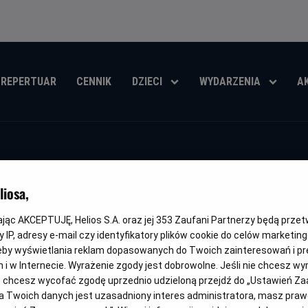
REPERTUAR
CENNIK
DZIECI
WYDARZENIA
A
Ostannya Duel
iosa,
kając AKCEPTUJĘ, Helios S.A. oraz jej
353
Zaufani Partnerzy będą prze
Oryginalny
Gatunek
Minimalny
Czas
Kraj
The Last Duel
Dramat
Od 15 lat
152 min
USA
tytuł
wiek
trwania
i
 IP, adresy e-mail czy identyfikatory plików cookie do celów marketin
rok
eby wyświetlania reklam dopasowanych do Twoich zainteresowań i pr
OBSERWUJ
produkcji
jach i w Internecie. Wyrażenie zgody jest dobrowolne. Jeśli nie chcesz w
ub chcesz wycofać zgodę uprzednio udzieloną przejdź do „Ustawień Z
 Twoich danych jest uzasadniony interes administratora, masz prawo