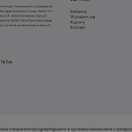
nformacji handlowych o charakterze
Reklama
ów organizowanych przez Helios S.A.
lios S.A. Administratorem danych
Wynajem sal
nkiewicza 82/84. Pani/Pana dane będą
Kupony
cji na temat przetwarzania danych
Kontakt
TikTok
lityka transparentności
Zgody
Regulamin e-sprzedaży
Oświadczenie o dostępno