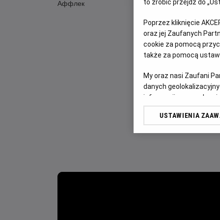
to zrobić przejdź do „
Аффлек
Poprzez kliknięcie AKCE
oraz jej Zaufanych Par
cookie za pomocą przyci
także za pomocą ustawi
My oraz nasi Zaufani P
danych geolokalizacyjny
informacji na urządzeniu
odbiorców i ulepszanie u
USTAWIENIA ZAA
Lista Zaufanych Partn