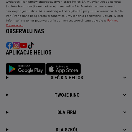
wydarzeń i konkursów organizowanych przez Helios S.A. wysyłanych za pomocą
środków komunikacji elektronicznej przez Helios S.A. Administratorem danych
osobowych jest Helios S.A. z siedzibą w Łodzi (90-318) przy ul. Sienkiewicza 82/84.
Pani/Pana dane będą przetwarzane w celu wykonania zamówionej usługi. Więcej
informacji na temat przetwarzania danych osobowych znajduje się w
Polityce
Prywatności
.
OBSERWUJ NAS
APLIKACJE HELIOS
SIEĆ KIN HELIOS
TWOJE KINO
DLA FIRM
DLA SZKÓŁ