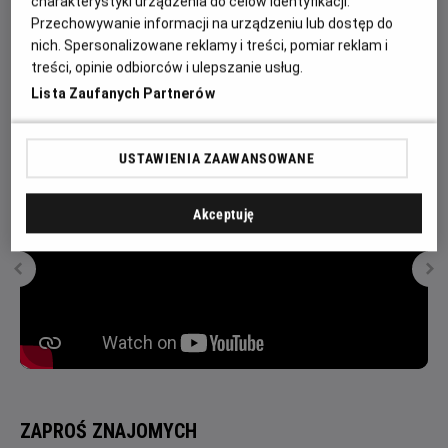
charakterystyki urządzenia do celów identyfikacji.
niemożliwe. Dlatego, by zapobiec nieszczęściu i wpłynąć
Przechowywanie informacji na urządzeniu lub dostęp do
na decyzję rodziców, Mikołajek wraz z ekipą wyrusza na
nich. Spersonalizowane reklamy i treści, pomiar reklam i
poszukiwanie zaginionego skarbu. Wierzy, że odnalezione
treści, opinie odbiorców i ulepszanie usług.
bogactwo pozwoli mu pozostać w domu i zatrzyma
Lista Zaufanych Partnerów
nieuchronną przeprowadzkę.
USTAWIENIA ZAAWANSOWANE
Akceptuję
ZAPROŚ ZNAJOMYCH