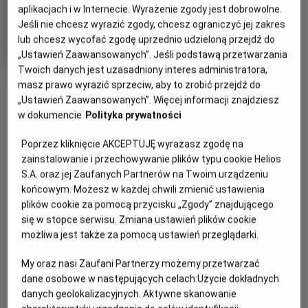
aplikacjach i w Internecie. Wyrażenie zgody jest dobrowolne.
Jeśli nie chcesz wyrazić zgody, chcesz ograniczyć jej zakres
Skarb Mikołajka - seans z
lub chcesz wycofać zgodę uprzednio udzieloną przejdź do
konkursami
„Ustawień Zaawansowanych”. Jeśli podstawą przetwarzania
Gatunek
Minimalny
Komedia / Familijny
Od 6 lat
Twoich danych jest uzasadniony interes administratora,
Czas
Kraj
wiek
103 min
Francja (2022)
masz prawo wyrazić sprzeciw, aby to zrobić przejdź do
OBSERWUJ
trwania
i
„Ustawień Zaawansowanych”. Więcej informacji znajdziesz
rok
produkcji
w dokumencie
Polityka prywatności
WIĘCEJ SZCZEGÓŁÓW
PREMIERA
Poprzez kliknięcie AKCEPTUJĘ wyrażasz zgodę na
OPIS FILMU
4 lutego 2022
zainstalowanie i przechowywanie plików typu cookie Helios
OBSADA
S.A. oraz jej Zaufanych Partnerów na Twoim urządzeniu
W życiu Mikołajka najważniejsi są: mama, tata, szkoła i
końcowym. Możesz w każdej chwili zmienić ustawienia
Jean-Paul Rouve, Audrey Lamy
przyjaciele – banda nierozłącznych kumpli, bez których
plików cookie za pomocą przycisku „Zgody” znajdującego
się w stopce serwisu. Zmiana ustawień plików cookie
wszystko inne nie ma sensu. Kiedy więc tata chłopca
możliwa jest także za pomocą ustawień przeglądarki.
awansuje i ​​rodzina musi przeprowadzić się na dalekie
południe, Mikołajek wpada w rozpacz. Bo jak tu wyobrazić
My oraz nasi Zaufani Partnerzy możemy przetwarzać
sobie rzeczywistość bez najlepszych przyjaciół? Bez
dane osobowe w następujących celach:
Użycie dokładnych
rogalików Alcesta, okularów Ananiasza, wygłupów Kleofasa
danych geolokalizacyjnych. Aktywne skanowanie
– bez wspólnych psot, zabaw i żartów? To po prostu