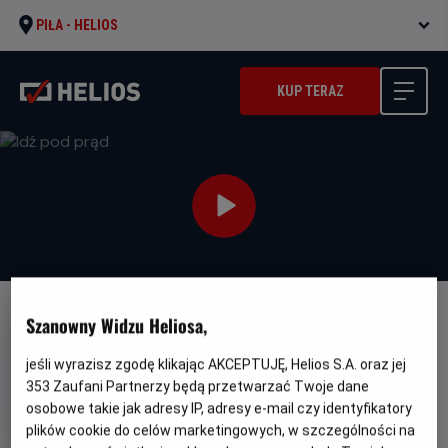
PIŁA -
HELIOS
KUP TERAZ
Szanowny Widzu Heliosa,
FILM POLSKI
Idź pod prąd
jeśli wyrazisz zgodę klikając AKCEPTUJĘ, Helios S.A. oraz jej
353
Zaufani Partnerzy będą przetwarzać Twoje dane
Oryginalny
Gatunek
Idź pod prąd
Muzyczny / Dramat /
tytuł
Minimalny
Biograficzny
Od 13 lat
osobowe takie jak adresy IP, adresy e-mail czy identyfikatory
Czas
Kraj
wiek
97 min
Polska
plików cookie do celów marketingowych, w szczególności na
trwania
i