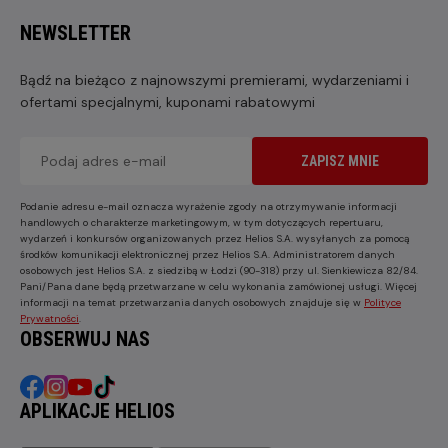
NEWSLETTER
Bądź na bieżąco z najnowszymi premierami, wydarzeniami i
ofertami specjalnymi, kuponami rabatowymi
ZAPISZ MNIE
Podanie adresu e-mail oznacza wyrażenie zgody na otrzymywanie informacji
handlowych o charakterze marketingowym, w tym dotyczących repertuaru,
wydarzeń i konkursów organizowanych przez Helios S.A. wysyłanych za pomocą
środków komunikacji elektronicznej przez Helios S.A. Administratorem danych
osobowych jest Helios S.A. z siedzibą w Łodzi (90-318) przy ul. Sienkiewicza 82/84.
Pani/Pana dane będą przetwarzane w celu wykonania zamówionej usługi. Więcej
informacji na temat przetwarzania danych osobowych znajduje się w
Polityce
Prywatności
.
OBSERWUJ NAS
APLIKACJE HELIOS