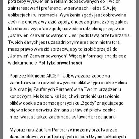
potrzeby wyświetlania reklam dopasowanych do Twoich
rok
zainteresowań i preferencji w serwisach Helios S.A., jej
produkcji
OBSERWUJ
aplikacjach i w Internecie. Wyrażenie zgody jest dobrowolne.
Jeśli nie chcesz wyrazić zgody, chcesz ograniczyć jej zakres
lub chcesz wycofać zgodę uprzednio udzieloną przejdź do
WIĘCEJ SZCZEGÓŁÓW
„Ustawień Zaawansowanych”. Jeśli podstawą przetwarzania
PREMIERA
Twoich danych jest uzasadniony interes administratora,
27 września 2024
masz prawo wyrazić sprzeciw, aby to zrobić przejdź do
REŻYSERIA
SCENARIUSZ
OPIS FILMU
„Ustawień Zaawansowanych”. Więcej informacji znajdziesz
Wiesław Paluch
Doman Nowakowski,
w dokumencie
Polityka prywatności
Wiesław Paluch
Druga połowa lat 70. XX wieku. Kilku nastolatków z Ustrzyk
OBSADA
Dolnych, na czele z charyzmatycznym i
Poprzez kliknięcie AKCEPTUJĘ wyrażasz zgodę na
Ignacy Liss, Maciej Piotrowski, Igor Paszczyk
niezdyscyplinowanym uczniem ustrzyckiej zawodówki,
zainstalowanie i przechowywanie plików typu cookie Helios
S.A. oraz jej Zaufanych Partnerów na Twoim urządzeniu
Siczką, postanowiło zostać punkami i grać punk rocka.
końcowym. Możesz w każdej chwili zmienić ustawienia
Zainspirowali się usłyszanym w zagranicznej radiostacji
plików cookie za pomocą przycisku „Zgody” znajdującego
zespołem Sex Pistols i nową kulturą „punk”. Na początek
się w stopce serwisu. Zmiana ustawień plików cookie
wysyłają do Radia Wolna Europa list z prośbą o więcej
możliwa jest także za pomocą ustawień przeglądarki.
„muzyki wolnych ludzi” na antenie. Ku ich zdumieniu list
zostaje odczytany w audycji na żywo, a stacja zaczyna
My oraz nasi Zaufani Partnerzy możemy przetwarzać
emitować cotygodniowy program dotyczący muzyki punk.
dane osobowe w następujących celach:
Użycie dokładnych