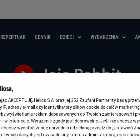
REPERTUAR
CENNIK
DZIECI
WYDARZENIA
A
Jojo Rabbit
iosa,
Oryginalny
Gatunek
Minimalny
Czas
Kra
Jojo Rabbit
Komediodramat
Od 13 lat
108 min
Ni
tytuł
wiek
trwania
i
kając AKCEPTUJĘ, Helios S.A. oraz jej
353
Zaufani Partnerzy będą prze
ro
OBSERWUJ
pr
 IP, adresy e-mail czy identyfikatory plików cookie do celów marketin
eby wyświetlania reklam dopasowanych do Twoich zainteresowań i pr
jach i w Internecie. Wyrażenie zgody jest dobrowolne. Jeśli nie chcesz w
ub chcesz wycofać zgodę uprzednio udzieloną przejdź do „Ustawień Z
 Twoich danych jest uzasadniony interes administratora, masz prawo
NAPISY