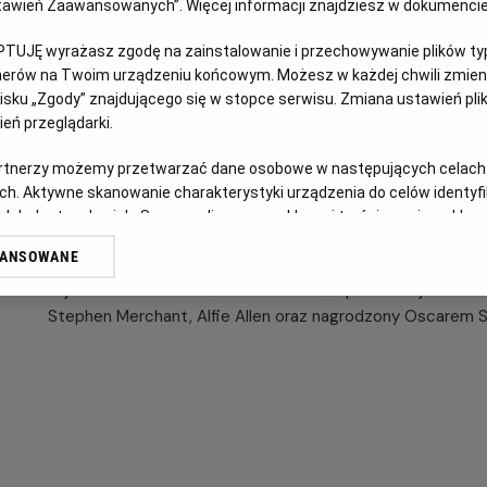
Ustawień Zaawansowanych”. Więcej informacji znajdziesz w dokumenci
OPIS FILMU
PTUJĘ wyrażasz zgodę na zainstalowanie i przechowywanie plików typu
tnerów na Twoim urządzeniu końcowym. Możesz w każdej chwili zmieni
sku „Zgody” znajdującego się w stopce serwisu. Zmiana ustawień pli
“Jojo Rabbit” to wyróżniony 6 nominacjami do Oscara (w ty
eń przeglądarki.
Globów (w tym za najlepszy film: musical lub komedię) sat
powieści Christine Leunens „Niebo na uwięzi”, w którym scen
artnerzy możemy przetwarzać dane osobowe w następujących celach
Ragnarok”, „Dzikie łowy”) łączy w charakterystycznym dla s
ch. Aktywne skanowanie charakterystyki urządzenia do celów identyf
chłopiec (Roman Griffin Davis jako Jojo) znajduje młodą Ż
 lub dostęp do nich. Spersonalizowane reklamy i treści, pomiar reklam i
strychu samotnie wychowująca go matka (Scarlett Johansso
sług.
WANSOWANE
jedynie idiotycznego wymyślonego przyjaciela, którym jest ni
erów
Jojo musi teraz stawić czoła swemu ślepemu nacjonalizmow
Stephen Merchant, Alfie Allen oraz nagrodzony Oscarem 