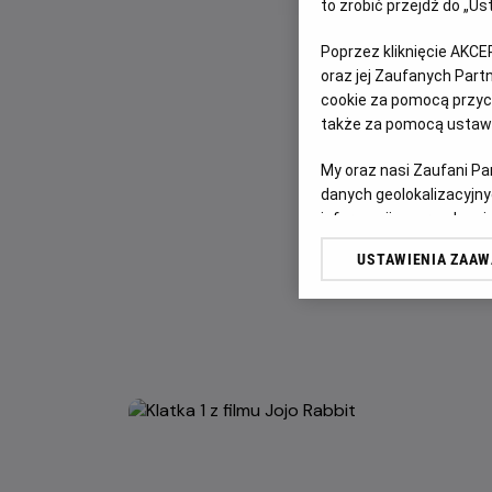
to zrobić przejdź do „
Poprzez kliknięcie AKCE
oraz jej Zaufanych Par
cookie za pomocą przyci
także za pomocą ustawi
My oraz nasi Zaufani P
danych geolokalizacyjny
informacji na urządzeniu
odbiorców i ulepszanie u
USTAWIENIA ZAA
Lista Zaufanych Partn