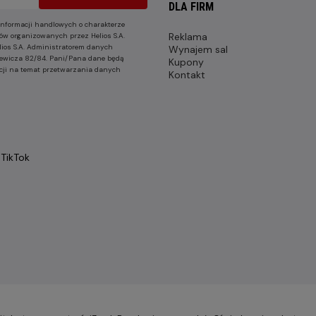
DLA FIRM
nformacji handlowych o charakterze
Reklama
ów organizowanych przez Helios S.A.
lios S.A. Administratorem danych
Wynajem sal
nkiewicza 82/84. Pani/Pana dane będą
Kupony
cji na temat przetwarzania danych
Kontakt
TikTok