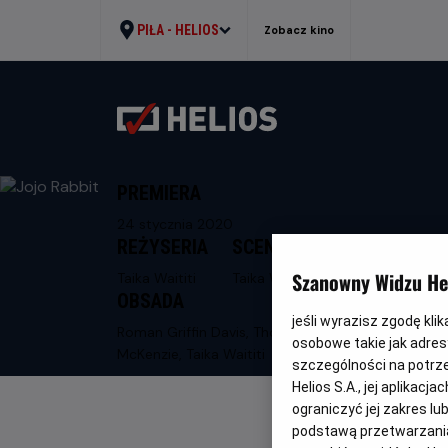
PIŁA -
HELIOS
Zobacz kino
PREMIERA
24 stycznia 2020
REŻYSERIA
SCENARIUSZ
Szanowny Widzu Hel
Taika Waititi
Taika Waititi
OBSADA
jeśli wyrazisz zgodę kli
Roman Griffin Davis, Thomasin
osobowe takie jak adresy
McKenzie, Taika Waititi
szczególności na potrz
Helios S.A., jej aplikac
ograniczyć jej zakres l
podstawą przetwarzania