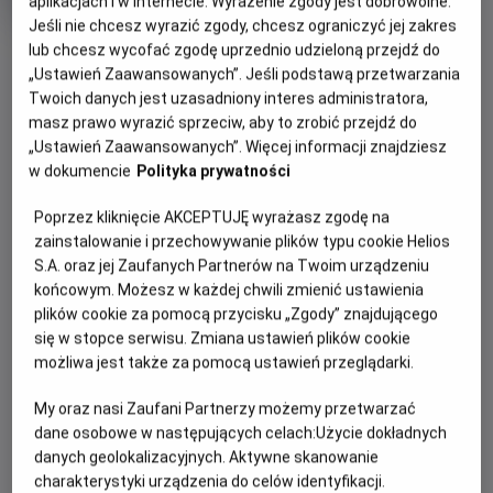
aplikacjach i w Internecie. Wyrażenie zgody jest dobrowolne.
produkcji
Jeśli nie chcesz wyrazić zgody, chcesz ograniczyć jej zakres
OBSERWUJ
lub chcesz wycofać zgodę uprzednio udzieloną przejdź do
„Ustawień Zaawansowanych”. Jeśli podstawą przetwarzania
Twoich danych jest uzasadniony interes administratora,
WIĘCEJ SZCZEGÓŁÓW
masz prawo wyrazić sprzeciw, aby to zrobić przejdź do
PREMIERA
„Ustawień Zaawansowanych”. Więcej informacji znajdziesz
30 maja 2025
w dokumencie
Polityka prywatności
REŻYSERIA
SCENARIUSZ
OPIS FILMU
Jonathan Entwistle
Robert Mark Kamen, Rob
Poprzez kliknięcie AKCEPTUJĘ wyrażasz zgodę na
Lieber
W filmie „Karate Kid: Legendy” po rodzinnej tragedii
zainstalowanie i przechowywanie plików typu cookie Helios
OBSADA
utalentowany zawodnik kurg fu Li Forg (Ben Warg) jest
S.A. oraz jej Zaufanych Partnerów na Twoim urządzeniu
końcowym. Możesz w każdej chwili zmienić ustawienia
Ralph Macchio, Ben Warg, Jackie Chan
zmuszony do przeprowadzki z matką z Pekinu do Nowego
plików cookie za pomocą przycisku „Zgody” znajdującego
Jorku. Li stara się zapomnieć o swojej przeszłości,
się w stopce serwisu. Zmiana ustawień plików cookie
próbując dopasować się do nowych okoliczności. Kiedy
możliwa jest także za pomocą ustawień przeglądarki.
nowa znajoma potrzebuje pomocy, Li postanawia wziąć
udział w turnieju karate, lecz jego umiejętności okazują się
My oraz nasi Zaufani Partnerzy możemy przetwarzać
niewystarczające. Jego nauczyciel Pan Han (Jackie Chan)
dane osobowe w następujących celach:
Użycie dokładnych
zwraca się o pomoc do Daniela LaRusso (Ralph Macchio),
danych geolokalizacyjnych. Aktywne skanowanie
aby nauczył chłopca nowego stylu walki. Połączenie dwóch
charakterystyki urządzenia do celów identyfikacji.