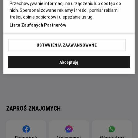
różnych filozofii ma pomóc Li w wygraniu turnieju i
Przechowywanie informacji na urządzeniu lub dostęp do
przezwyciężeniu własnych słabości.
nich. Spersonalizowane reklamy i treści, pomiar reklam i
treści, opinie odbiorców i ulepszanie usług.
Lista Zaufanych Partnerów
USTAWIENIA ZAAWANSOWANE
Akceptuję
ZAPROŚ ZNAJOMYCH
Facebook
Messenger
WhatsApp