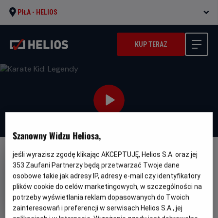
PIŁA -
HELIOS
KUP TERAZ
Szanowny Widzu Heliosa,
jeśli wyrazisz zgodę klikając AKCEPTUJĘ, Helios S.A. oraz jej
DUBBING
NAPISY
353
Zaufani Partnerzy będą przetwarzać Twoje dane
Karate Kid: Legendy
osobowe takie jak adresy IP, adresy e-mail czy identyfikatory
plików cookie do celów marketingowych, w szczególności na
Oryginalny
Gatunek
Minimalny
Karate Kid: Legendy
Akcja
Od 10 lat
tytuł
Kraj
wiek
potrzeby wyświetlania reklam dopasowanych do Twoich
USA (2024)
i
zainteresowań i preferencji w serwisach Helios S.A., jej
rok