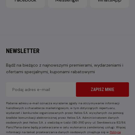
NEWSLETTER
Bądź na bieżąco z najnowszymi premierami, wydarzeniami i
ofertami specjalnymi, kuponami rabatowymi
ZAPISZ MNIE
Podanie adresu e-mail oznacza wyrażenie zgody na otrzymywanie informacji
handlowych o charakterze marketingowym, w tym dotyczących repertuaru,
wydarzeń i konkursów organizowanych przez Helios S.A. wysyłanych za pomocą
środków komunikacji elektronicznej przez Helios S.A. Administratorem danych
osobowych jest Helios S.A. z siedzibą w Łodzi (90-318) przy ul. Sienkiewicza 82/84.
Pani/Pana dane będą przetwarzane w celu wykonania zamówionej usługi. Więcej
informacji na temat przetwarzania danych osobowych znajduje się w
Polityce