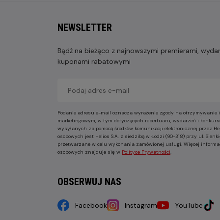
NEWSLETTER
Bądź na bieżąco z najnowszymi premierami, wydarz
kuponami rabatowymi
Podanie adresu e-mail oznacza wyrażenie zgody na otrzymywanie i
marketingowym, w tym dotyczących repertuaru, wydarzeń i konkurs
wysyłanych za pomocą środków komunikacji elektronicznej przez He
osobowych jest Helios S.A. z siedzibą w Łodzi (90-318) przy ul. Sie
przetwarzane w celu wykonania zamówionej usługi. Więcej informa
osobowych znajduje się w
Polityce Prywatności
.
OBSERWUJ NAS
Facebook
Instagram
YouTube