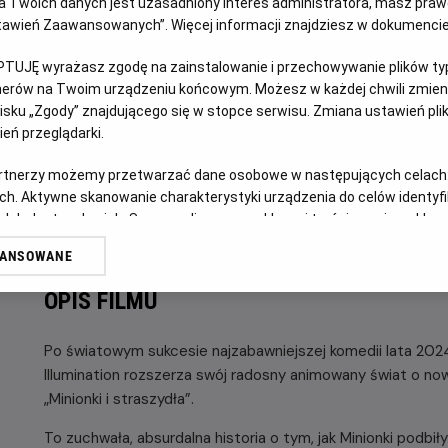
 Twoich danych jest uzasadniony interes administratora, masz prawo
Ustawień Zaawansowanych”. Więcej informacji znajdziesz w dokumenci
GODZINY SEANSÓW
DZISIAJ, 6 SIERPNIA 2026
PTUJĘ wyrażasz zgodę na zainstalowanie i przechowywanie plików typu
DZISIAJ,
tnerów na Twoim urządzeniu końcowym. Możesz w każdej chwili zmieni
6
10:15
14:45
17:00
sku „Zgody” znajdującego się w stopce serwisu. Zmiana ustawień pli
SIERPNIA
2D, dubbing
2D, dubbing
2D, dubbing
eń przeglądarki.
2026
artnerzy możemy przetwarzać dane osobowe w następujących celach
ch. Aktywne skanowanie charakterystyki urządzenia do celów identyf
POKAŻ KOLEJN
 lub dostęp do nich. Spersonalizowane reklamy i treści, pomiar reklam i
sług.
WANSOWANE
erów
OPIS FILMU
Po światowym sukcesie najzabawniejszej komedii lata 2024 r
Illumination rozszerza swój radosny animowany świat o no
„Minionki i straszydła”.
To zuchwała, absurdalna historia o tym, jak Minionki podbi