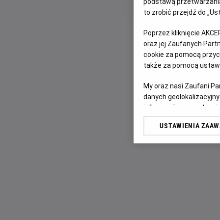
podstawą przetwarzania
to zrobić przejdź do „
Poprzez kliknięcie AKCE
oraz jej Zaufanych Par
cookie za pomocą przyci
także za pomocą ustawi
My oraz nasi Zaufani P
danych geolokalizacyjny
informacji na urządzeniu
odbiorców i ulepszanie u
USTAWIENIA ZAA
Lista Zaufanych Partn