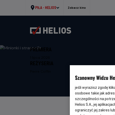
PIŁA -
HELIOS
Zobacz kino
PREMIERA
1 lipca 2026
REŻYSERIA
Pierre Coffin
Szanowny Widzu Hel
jeśli wyrazisz zgodę kli
osobowe takie jak adresy
szczególności na potrz
Helios S.A., jej aplikac
ograniczyć jej zakres l