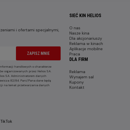
SIEĆ KIN HELIOS
O nas
eniami i ofertami specjalnymi,
Nasze kina
Dla akcjonariuszy
Reklama w kinach
Aplikacje mobilne
ZAPISZ MNIE
Praca
DLA FIRM
nformacji handlowych o charakterze
Reklama
ów organizowanych przez Helios S.A.
lios S.A. Administratorem danych
Wynajem sal
nkiewicza 82/84. Pani/Pana dane będą
Kupony
cji na temat przetwarzania danych
Kontakt
TikTok