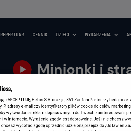
REPERTUAR
CENNIK
DZIECI
WYDARZENIA
A
Minionki i str
Oryginalny
Gatunek
Minions & Monsters
Animowany / Komedia / Przygodow
iosa,
tytuł
OBSERWUJ
kając AKCEPTUJĘ, Helios S.A. oraz jej
351
Zaufani Partnerzy będą prze
 IP, adresy e-mail czy identyfikatory plików cookie do celów marketin
eby wyświetlania reklam dopasowanych do Twoich zainteresowań i pr
jach i w Internecie. Wyrażenie zgody jest dobrowolne. Jeśli nie chcesz w
ub chcesz wycofać zgodę uprzednio udzieloną przejdź do „Ustawień Z
DUBBING
FAMILIJNY