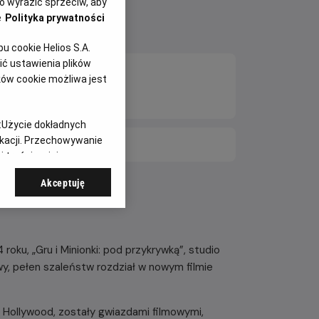
 wyrazić sprzeciw, aby
e
Polityka prywatności
 cookie Helios S.A.
ć ustawienia plików
ków cookie możliwa jest
:
Użycie dokładnych
ikacji. Przechowywanie
E DNI
 treści, opinie
Akceptuję
oku, „Gru i Minionki: pod przykrywką”, studio
wy, pełen szaleństw rozdział w nowym filmie
ły Hollywood, zostały gwiazdami filmowymi,