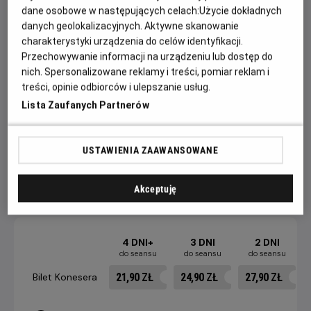
dane osobowe w następujących celach:
Użycie dokładnych
zostaje sprowadzony na ziemię. Głównie za sprawą
danych geolokalizacyjnych. Aktywne skanowanie
obecnego na planie tajemniczego doktora Manssoura,
charakterystyki urządzenia do celów identyfikacji.
który sprawuje pieczę nad produkcją i jej odpowiednim,
Przechowywanie informacji na urządzeniu lub dostęp do
propagandowym tonem.
nich. Spersonalizowane reklamy i treści, pomiar reklam i
treści, opinie odbiorców i ulepszanie usług.
Sytuację dodatkowo komplikuje romans, w jaki Fahmy wdaje
Lista Zaufanych Partnerów
się z żoną jednego z wysoko postawionych generałów. To
moment, w którym fikcja i rzeczywistość zaczynają się
niebezpiecznie przenikać.
USTAWIENIA ZAAWANSOWANE
Akceptuję
CENNIK
4 DNI+
3 DNI
2 DNI
do seansu
do seansu
do seansu
21,90 ZŁ
24,90 ZŁ
27,90 ZŁ
Bilet Konesera