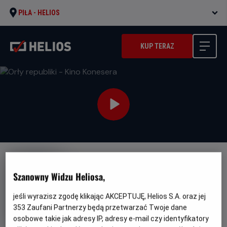
PIŁA -
HELIOS
KUP TERAZ
Szanowny Widzu Heliosa,
jeśli wyrazisz zgodę klikając AKCEPTUJĘ, Helios S.A. oraz jej
Orły republiki - Kino Konesera
353
Zaufani Partnerzy będą przetwarzać Twoje dane
osobowe takie jak adresy IP, adresy e-mail czy identyfikatory
Oryginalny
Gatunek
Minimaln
Eagles of the Republic
Thriller
Od 15