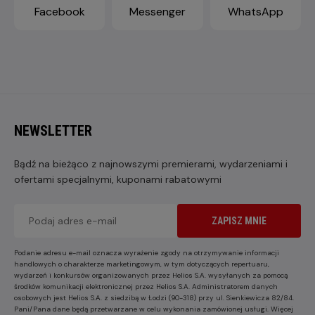
Facebook
Messenger
WhatsApp
NEWSLETTER
Bądź na bieżąco z najnowszymi premierami, wydarzeniami i
ofertami specjalnymi, kuponami rabatowymi
ZAPISZ MNIE
Podanie adresu e-mail oznacza wyrażenie zgody na otrzymywanie informacji
handlowych o charakterze marketingowym, w tym dotyczących repertuaru,
wydarzeń i konkursów organizowanych przez Helios S.A. wysyłanych za pomocą
środków komunikacji elektronicznej przez Helios S.A. Administratorem danych
osobowych jest Helios S.A. z siedzibą w Łodzi (90-318) przy ul. Sienkiewicza 82/84.
Pani/Pana dane będą przetwarzane w celu wykonania zamówionej usługi. Więcej