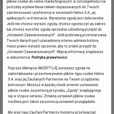
tytuł
wiek
lat
plików cookie do celów marketingowych, w szczególności na
Czas
139 min
potrzeby wyświetlania reklam dopasowanych do Twoich
trwania
OBSERWUJ
zainteresowań i preferencji w serwisach Helios S.A., jej
aplikacjach i w Internecie. Wyrażenie zgody jest dobrowolne.
Jeśli nie chcesz wyrazić zgody, chcesz ograniczyć jej zakres
WIĘCEJ SZCZEGÓŁÓW
REŻYSERIA
SCENARIUSZ
lub chcesz wycofać zgodę uprzednio udzieloną przejdź do
OPIS WYDARZENIA
„Ustawień Zaawansowanych”. Jeśli podstawą przetwarzania
Tarik Saleh
Tarik Saleh
Twoich danych jest uzasadniony interes administratora,
OBSADA
masz prawo wyrazić sprzeciw, aby to zrobić przejdź do
George Fahmy (w tej roli Fares Fares) to największa
Fares Fares, Lyna Khoudri, Cherien Dabis
„Ustawień Zaawansowanych”. Więcej informacji znajdziesz
gwiazda egipskiego kina. Zwany jest “faraonem ekranu”.
w dokumencie
Polityka prywatności
Zwraca na niego uwagę sam prezydent Egiptu Abd al-
Fattah as Sisi, który życzy sobie, aby gwiazdor zagrał
Poprzez kliknięcie AKCEPTUJĘ wyrażasz zgodę na
główną rolę w filmie biograficznym, gloryfikującym
zainstalowanie i przechowywanie plików typu cookie Helios
prezydenta. Okazuje się, że jest to propozycja nie do
S.A. oraz jej Zaufanych Partnerów na Twoim urządzeniu
odrzucenia – władza szantażem wymusza na aktorze jej
końcowym. Możesz w każdej chwili zmienić ustawienia
przyjęcie.
plików cookie za pomocą przycisku „Zgody” znajdującego
się w stopce serwisu. Zmiana ustawień plików cookie
Początkowo, jak przystało na gwiazdę, bohater liczy na to,
możliwa jest także za pomocą ustawień przeglądarki.
że będzie miał sporo do powiedzenia, zarówno w sprawie
My oraz nasi Zaufani Partnerzy możemy przetwarzać
swojej roli, jak i kształtu całego filmu. Szybko jednak