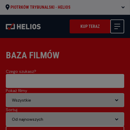
PIOTRKÓW TRYBUNALSKI -
HELIOS
KUP TERAZ
BAZA FILMÓW
Czego szukasz?
Pokaż filmy
Sortuj