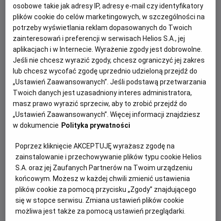
osobowe takie jak adresy IP, adresy e-mail czy identyfikatory
plików cookie do celów marketingowych, w szczególności na
potrzeby wyświetlania reklam dopasowanych do Twoich
zainteresowań i preferencji w serwisach Helios S.A., jej
aplikacjach i w Internecie. Wyrażenie zgody jest dobrowolne.
Mój pies Barry
Jeśli nie chcesz wyrazić zgody, chcesz ograniczyć jej zakres
lub chcesz wycofać zgodę uprzednio udzieloną przejdź do
„Mój pies Barry” to inspirowana
„Ustawień Zaawansowanych”. Jeśli podstawą przetwarzania
prawdziwą historią opowieść o
Twoich danych jest uzasadniony interes administratora,
niezwykłej przyjaźni chłopca i psa
masz prawo wyrazić sprzeciw, aby to zrobić przejdź do
ratownika.
„Ustawień Zaawansowanych”. Więcej informacji znajdziesz
w dokumencie
Polityka prywatności
Poprzez kliknięcie AKCEPTUJĘ wyrażasz zgodę na
zainstalowanie i przechowywanie plików typu cookie Helios
Camino dla opornych
S.A. oraz jej Zaufanych Partnerów na Twoim urządzeniu
końcowym. Możesz w każdej chwili zmienić ustawienia
Fréd, nauczycielka z 15-letnim stażem,
plików cookie za pomocą przycisku „Zgody” znajdującego
po niefortunnym incydencie z
się w stopce serwisu. Zmiana ustawień plików cookie
uczennicą zostaje zawieszona w pracy.
możliwa jest także za pomocą ustawień przeglądarki.
Jakby tego było mało, jej życie