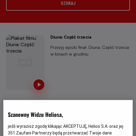
SZUKAJ
Diuna: Część trzecia
Przeżyj epicki finał. Diuna: Część trzecia
w kinach w grudniu.
Avengers: Doomsday
Szanowny Widzu Heliosa,
Wśród wielu niesamowitych filmów, na
które warto czekać, niewątpliwie
jeśli wyrazisz zgodę klikając AKCEPTUJĘ, Helios S.A. oraz jej
znajduje się najnowsza produkcja
351
Zaufani Partnerzy będą przetwarzać Twoje dane
studia Marvel.