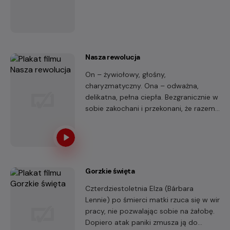
Czerwoną Maskę.
Nasza rewolucja
On – żywiołowy, głośny,
charyzmatyczny. Ona – odważna,
delikatna, pełna ciepła. Bezgranicznie w
sobie zakochani i przekonani, że razem
mogą zmieniać świat – Jacek i Grażyna
Kuroniowie.
Gorzkie święta
Czterdziestoletnia Elza (Bárbara
Lennie) po śmierci matki rzuca się w wir
pracy, nie pozwalając sobie na żałobę.
Dopiero atak paniki zmusza ją do