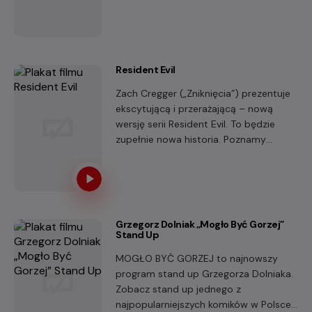
którego śpiew chronił oceany. Niestety,
zamiast tego niezwykłego daru ma
jedynie wyjątkowy talent do…
wpadania w tarapaty!
Resident Evil
Zach Cregger („Zniknięcia”) prezentuje
ekscytującą i przerażającą – nową
wersję serii Resident Evil. To będzie
zupełnie nowa historia. Poznamy
Bryana (Austin Abrams), który
nieświadomie wplątuje się w pełen
akcji, nieustanny wyścig o przetrwanie.
Grzegorz Dolniak „Mogło Być Gorzej”
Stand Up
MOGŁO BYĆ GORZEJ to najnowszy
program stand up Grzegorza Dolniaka.
Zobacz stand up jednego z
najpopularniejszych komików w Polsce