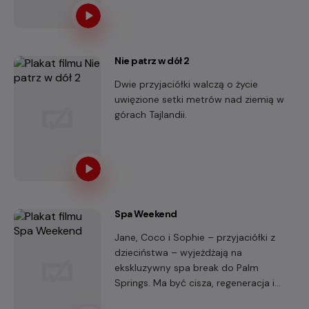
swojej pracy. Uwielbiała zagraniczne
podróże. Wydawało się, że jej
przyszłość została już dawno napisana.
Aż do dnia, w którym jedno spotkanie
Nie patrz w dół 2
odmieniło wszystko...
Dwie przyjaciółki walczą o życie
uwięzione setki metrów nad ziemią w
górach Tajlandii.
Spa Weekend
Jane, Coco i Sophie – przyjaciółki z
dzieciństwa – wyjeżdżają na
ekskluzywny spa break do Palm
Springs. Ma być cisza, regeneracja i
luksusowe zabiegi.