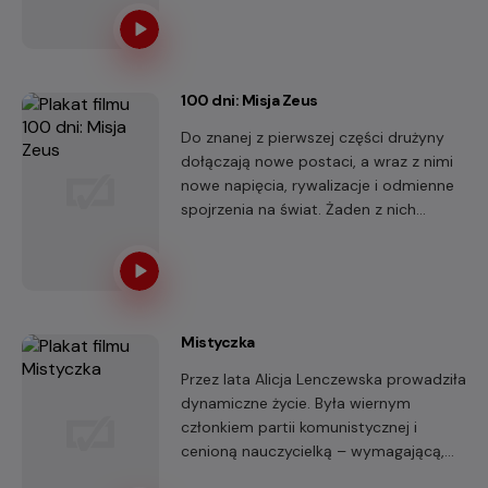
100 dni: Misja Zeus
Do znanej z pierwszej części drużyny
dołączają nowe postaci, a wraz z nimi
nowe napięcia, rywalizacje i odmienne
spojrzenia na świat. Żaden z nich
dream team, ale tylko razem są w
stanie zmierzyć się z wyzwaniem, które
zdaje się ich przerastać.
Mistyczka
Przez lata Alicja Lenczewska prowadziła
dynamiczne życie. Była wiernym
członkiem partii komunistycznej i
cenioną nauczycielką – wymagającą,
odpowiedzialną i całkowicie oddaną