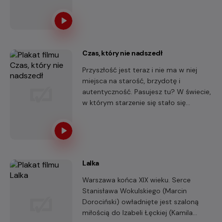
zatrzymania się i wyruszenia w podróż,
która stanie się konfrontacją z
przeszłością, utraconymi relacjami i
niespełnionymi pragnieniami.
Czas, który nie nadszedł
Przyszłość jest teraz i nie ma w niej
miejsca na starość, brzydotę i
autentyczność. Pasujesz tu? W świecie,
w którym starzenie się stało się
największym tabu, Sara i Oskar
planowali zestarzeć się razem.
Lalka
Warszawa końca XIX wieku. Serce
Stanisława Wokulskiego (Marcin
Dorociński) owładnięte jest szaloną
miłością do Izabeli Łęckiej (Kamila