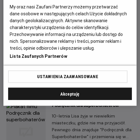
prywatne również zaczyna się sypać.
My oraz nasi Zaufani Partnerzy możemy przetwarzać
Za namową przyjaciółki dołącza do
dane osobowe w następujących celach:
Użycie dokładnych
programu wsparcia młodzieży i zostaje
danych geolokalizacyjnych. Aktywne skanowanie
mentorką 17-letniego Adama –
charakterystyki urządzenia do celów identyfikacji.
chłopaka z wybuchowym charakterem
Przechowywanie informacji na urządzeniu lub dostęp do
Igrzyska śmierci: Wschód słońca w dniu
i nienajlepszą kartoteką.
dożynek
nich. Spersonalizowane reklamy i treści, pomiar reklam i
treści, opinie odbiorców i ulepszanie usług.
W podzielonym na dystrykty państwie
Lista Zaufanych Partnerów
Panem, ze stolicą w Kapitolu, co roku
odbywają się krwawe igrzyska, w
których rywalizują młodzi reprezentanci
USTAWIENIA ZAAWANSOWANE
każdego z dystryktów.
Akceptuję
Podręcznik dla superbohaterów
10-letnia Lisa żyje w niewielkim
miasteczku, gdzie nie ma przyjaciół.
Pewnego dnia znajduje "Podręcznik dla
Superbohaterów" i przemienia się w