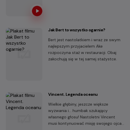
Urzędowska). On, dzięki fortunie
zdobytej na wojnie, powraca do kraju i
postanawia wkroczyć do świata
wyższych sfer, aby zdobyć rękę
ukochanej.
Jak Bert to wszystko ogarnie?
Bert jest nastolatkiem i wraz ze swym
najlepszym przyjacielem Ake
rozpoczyna staż w restauracji. Obaj
zakochują się w tej samej stażystce.
Vincent. Legenda oceanu
Wielkie głębiny, jeszcze większe
wyzwania i… humbak szukający
własnego głosu! Nastoletni Vincent
musi kontynuować misję swojego ojca,
legendarnego Magicznego Wieloryba,