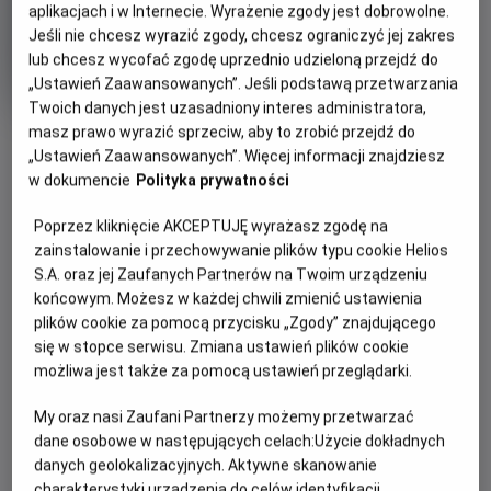
aplikacjach i w Internecie. Wyrażenie zgody jest dobrowolne.
Oryginalny
Gatunek
Min
Encanto
Animowany / Przygodowy
Jeśli nie chcesz wyrazić zgody, chcesz ograniczyć jej zakres
tytuł
wie
Od 7 lat
lub chcesz wycofać zgodę uprzednio udzieloną przejdź do
Czas
Kraj
110 min
USA (2021)
„Ustawień Zaawansowanych”. Jeśli podstawą przetwarzania
trwania
i
7.2
OCENA HELIOS
rok
Twoich danych jest uzasadniony interes administratora,
produkcji
masz prawo wyrazić sprzeciw, aby to zrobić przejdź do
OBSERWUJ
„Ustawień Zaawansowanych”. Więcej informacji znajdziesz
w dokumencie
Polityka prywatności
WIĘCEJ SZCZEGÓŁÓW
PREMIERA
Poprzez kliknięcie AKCEPTUJĘ wyrażasz zgodę na
zainstalowanie i przechowywanie plików typu cookie Helios
26 listopada 2021
REŻYSERIA
SCENARIUSZ
S.A. oraz jej Zaufanych Partnerów na Twoim urządzeniu
OPIS FILMU
końcowym. Możesz w każdej chwili zmienić ustawienia
Байрон Говард, Чаріс
Чаріс Кастро Сміт, Джаред
plików cookie za pomocą przycisku „Zgody” znajdującego
Кастро Сміт, Джаред Буш
Буш
Нова анімація «Енканто: Світ магії» від Walt Disney
się w stopce serwisu. Zmiana ustawień plików cookie
Animation Studios розповідає історію про незвичайну
możliwa jest także za pomocą ustawień przeglądarki.
родину Мадриґаль. Вони живуть у чарівному будиночку,
захованому в горах Колумбії, у жвавому містечку під
My oraz nasi Zaufani Partnerzy możemy przetwarzać
назвою Енканто. Магія Енканто благословила кожну
dane osobowe w następujących celach:
Użycie dokładnych
дитину в родині унікальним подарунком: від суперсили до
danych geolokalizacyjnych. Aktywne skanowanie
дару зцілення. Кожну дитину…окрім Мірабель. Однак, коли
charakterystyki urządzenia do celów identyfikacji.