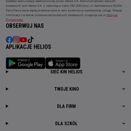
środków komunikacji elektronicznej przez Helios S.A. Administratorem danych
osobowych jest Helios S.A. z siedzibą w Łodzi (90-318) przy ul. Sienkiewicza 82/84.
Pani/Pana dane będą przetwarzane w celu wykonania zamówionej usługi. Więcej
informacji na temat przetwarzania danych osobowych znajduje się w
Polityce
Prywatności
.
OBSERWUJ NAS
APLIKACJE HELIOS
SIEĆ KIN HELIOS
TWOJE KINO
DLA FIRM
DLA SZKÓŁ