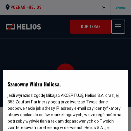
POZNAŃ -
HELIOS
KUP TERAZ
Szanowny Widzu Heliosa,
jeśli wyrazisz zgodę klikając AKCEPTUJĘ, Helios S.A. oraz jej
353
Zaufani Partnerzy będą przetwarzać Twoje dane
osobowe takie jak adresy IP, adresy e-mail czy identyfikatory
plików cookie do celów marketingowych, w szczególności na
DUBBING
WERSJA JĘZYKOWA UA
potrzeby wyświetlania reklam dopasowanych do Twoich
zainteresowań i preferencji w serwisach Helios S.A., jej
Enkanto: Svit Mahiyi - UA