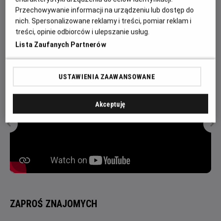
Przechowywanie informacji na urządzeniu lub dostęp do
дівчина з’ясовує, що магії Енканто загрожує небезпека,
nich. Spersonalizowane reklamy i treści, pomiar reklam i
Мірабель вирішує, що саме вона, єдина звичайна дитина
treści, opinie odbiorców i ulepszanie usług.
родини Мадриґаль, має стати останньою надією на
Lista Zaufanych Partnerów
порятунок містечка.
USTAWIENIA ZAAWANSOWANE
Akceptuję
ZAPROŚ ZNAJOMYCH