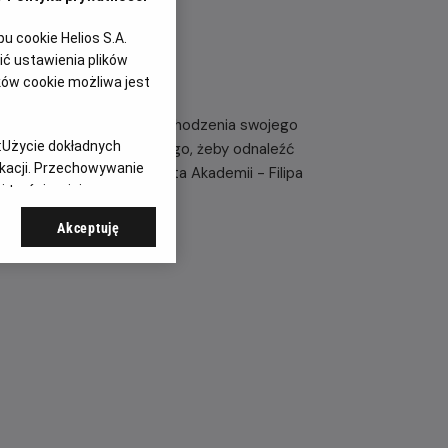
 cookie Helios S.A.
ć ustawienia plików
ków cookie możliwa jest
by rozwikłać tajemnicę pochodzenia swojego
:
Użycie dokładnych
 wyrusza do świata realnego, żeby odnaleźć
ikacji. Przechowywanie
adzą do dawnego absolwenta Akademii - Filipa
 treści, opinie
Akceptuję