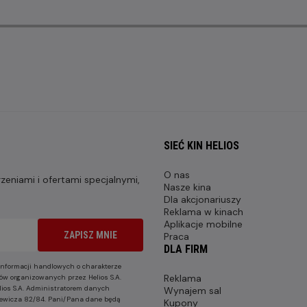
SIEĆ KIN HELIOS
O nas
eniami i ofertami specjalnymi,
Nasze kina
Dla akcjonariuszy
Reklama w kinach
Aplikacje mobilne
ZAPISZ MNIE
Praca
DLA FIRM
nformacji handlowych o charakterze
Reklama
ów organizowanych przez Helios S.A.
lios S.A. Administratorem danych
Wynajem sal
nkiewicza 82/84. Pani/Pana dane będą
Kupony