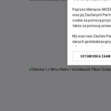
Poprzez kliknięcie AKCE
oraz jej Zaufanych Par
cookie za pomocą przyci
także za pomocą ustawi
My oraz nasi Zaufani P
danych geolokalizacyjny
informacji na urządzeniu
odbiorców i ulepszanie u
USTAWIENIA ZAA
Lista Zaufanych Partn