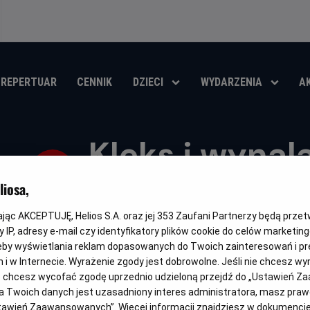
REPERTUAR
CENNIK
DZIECI
WYDARZENIA
A
Kleks i wynala
Golarza
iosa,
kając AKCEPTUJĘ, Helios S.A. oraz jej
353
Zaufani Partnerzy będą prze
Gatunek
Minimalny
Czas
Kraj
Fantasy / Przygodowy / Familijny
Od 7 lat
116 min
Pol
wiek
trwania
i
 IP, adresy e-mail czy identyfikatory plików cookie do celów marketin
rok
eby wyświetlania reklam dopasowanych do Twoich zainteresowań i pr
OBSERWUJ
prod
jach i w Internecie. Wyrażenie zgody jest dobrowolne. Jeśli nie chcesz w
ub chcesz wycofać zgodę uprzednio udzieloną przejdź do „Ustawień Z
 Twoich danych jest uzasadniony interes administratora, masz prawo
Ustawień Zaawansowanych”. Więcej informacji znajdziesz w dokumenci