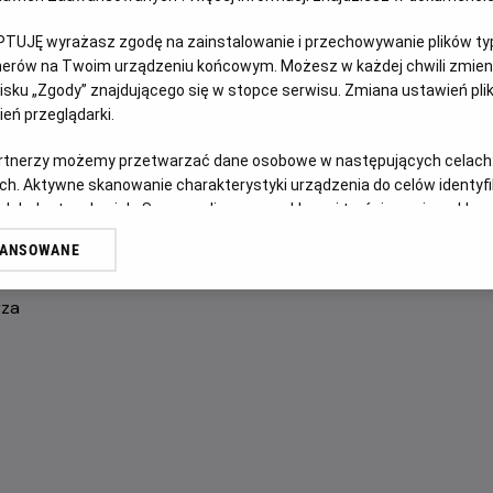
FILM POLSKI
PTUJĘ wyrażasz zgodę na zainstalowanie i przechowywanie plików typu
tnerów na Twoim urządzeniu końcowym. Możesz w każdej chwili zmieni
OPIS FILMU
sku „Zgody” znajdującego się w stopce serwisu. Zmiana ustawień pli
eń przeglądarki.
Po letniej przerwie Ada Niezgódka wraca do Akademii, że
artnerzy możemy przetwarzać dane osobowe w następujących celach
przyjaciela - Alberta. W tym samym czasie profesor Kleks
ch. Aktywne skanowanie charakterystyki urządzenia do celów identyf
przyjaciela sprzed lat. Okazuje się, że oba te tropy prow
 lub dostęp do nich. Spersonalizowane reklamy i treści, pomiar reklam i
zwanego Golarzem…
sług.
WANSOWANE
erów