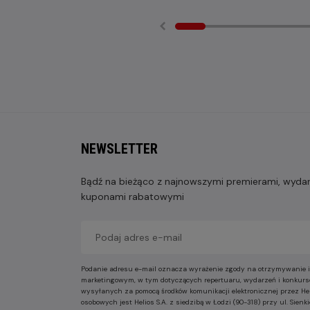
NEWSLETTER
Bądź na bieżąco z najnowszymi premierami, wydarz
kuponami rabatowymi
Podanie adresu e-mail oznacza wyrażenie zgody na otrzymywanie i
marketingowym, w tym dotyczących repertuaru, wydarzeń i konkurs
wysyłanych za pomocą środków komunikacji elektronicznej przez He
osobowych jest Helios S.A. z siedzibą w Łodzi (90-318) przy ul. Sie