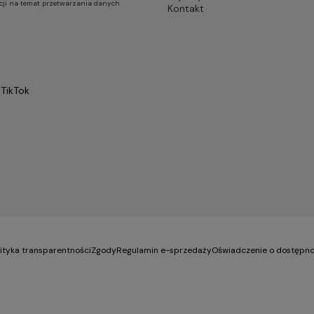
cji na temat przetwarzania danych
Kontakt
TikTok
lityka transparentności
Zgody
Regulamin e-sprzedaży
Oświadczenie o dostępno