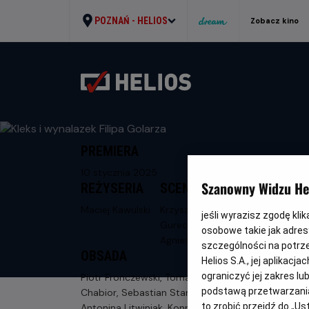
POZNAŃ -
HELIOS
Zobacz kino
PREMIERA
10 stycznia 2025
Szanowny Widzu Hel
REŻYSERIA
SCENARIUSZ
Maciej Kawulski
Krzysztof
jeśli wyrazisz zgodę kli
Gureczny,
osobowe takie jak adresy
Agnieszka Kruk
szczególności na potrz
OBSADA
Helios S.A., jej aplikac
ograniczyć jej zakres l
Piotr Fronczewski, Tomasz Kot, Janusz
podstawą przetwarzania
Chabior, Sebastian Stankiewicz,
to zrobić przejdź do „
Antonina Litwiniak, Konrad Repiński