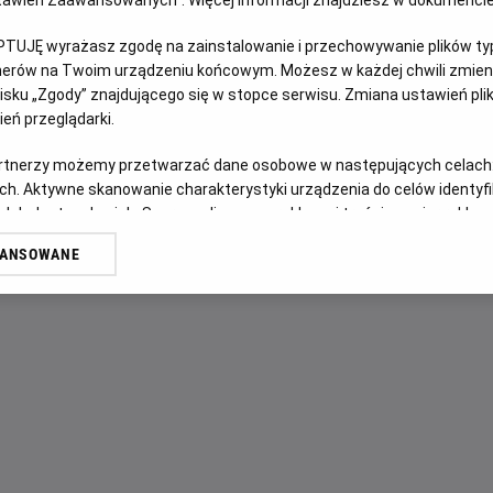
Ustawień Zaawansowanych”. Więcej informacji znajdziesz w dokumenci
PTUJĘ wyrażasz zgodę na zainstalowanie i przechowywanie plików typu
OPIS FILMU
tnerów na Twoim urządzeniu końcowym. Możesz w każdej chwili zmieni
sku „Zgody” znajdującego się w stopce serwisu. Zmiana ustawień pli
«Мег 2: Западина» – це ковток адреналіну, який чекає на
eń przeglądarki.
блокбастеру 2018 року піднімає екшн вище неба та занурю
мегалодонами! Пірнаймо у незвідані глибини разом із Дже
artnerzy możemy przetwarzać dane osobowe w następujących celach
Ву Джингом, щоб дослідити найтемніші місця світового ок
ch. Aktywne skanowanie charakterystyki urządzenia do celów identyf
коли мінувальна операція зловмисників загрожує зірвати ї
 lub dostęp do nich. Spersonalizowane reklamy i treści, pomiar reklam i
sług.
виживання. Зіткнувшись із гігантськими акулами-мегами 
WANSOWANE
випередити, перемудрувати та перевершити безжальних хи
erów