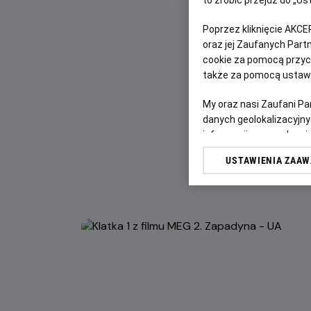
to zrobić przejdź do „
Poprzez kliknięcie AKCE
oraz jej Zaufanych Par
cookie za pomocą przyci
także za pomocą ustawi
My oraz nasi Zaufani P
danych geolokalizacyjny
informacji na urządzeniu
odbiorców i ulepszanie u
USTAWIENIA ZAA
Lista Zaufanych Partn