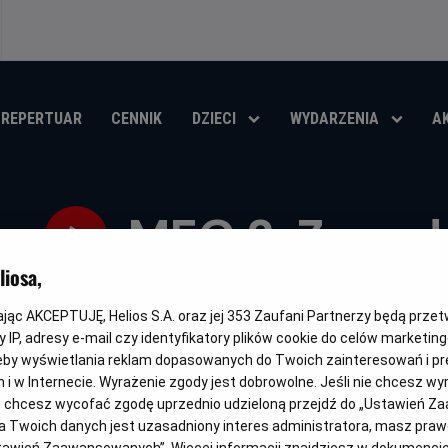
REPERTUAR
CENNIK
DZIECI
WYDARZENIA
A
MEG 2. Zapad
iosa,
Oryginalny
Gatunek
Minima
The Meg 2: The Trench
Akcja / Science fiction
Od 13 l
tytuł
wiek
kając AKCEPTUJĘ, Helios S.A. oraz jej
353
Zaufani Partnerzy będą prze
OBSERWUJ
 IP, adresy e-mail czy identyfikatory plików cookie do celów marketin
eby wyświetlania reklam dopasowanych do Twoich zainteresowań i pr
jach i w Internecie. Wyrażenie zgody jest dobrowolne. Jeśli nie chcesz w
ub chcesz wycofać zgodę uprzednio udzieloną przejdź do „Ustawień Z
 Twoich danych jest uzasadniony interes administratora, masz prawo
DUBBING
WERSJA JĘZYKOWA UA