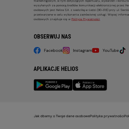
marketingowym, w tym dotyczących repertuaru, wydarzeń i konkurs
wysyłanych za pomocą środków komunikacji elektronicznej przez He
osobowych jest Helios S.A. z siedzibą w Łodzi (90-318) przy ul. Sie
przetwarzane w celu wykonania zamówionej usługi. Więcej informa
osobowych znajduje się w
Polityce Prywatności
.
OBSERWUJ NAS
Facebook
Instagram
YouTube
APLIKACJE HELIOS
Jak dbamy o Twoje dane osobowe
Polityka prywatności
Po