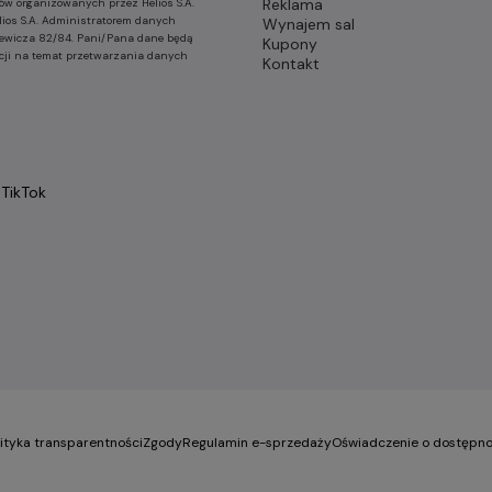
Reklama
ów organizowanych przez Helios S.A.
lios S.A. Administratorem danych
Wynajem sal
nkiewicza 82/84. Pani/Pana dane będą
Kupony
cji na temat przetwarzania danych
Kontakt
TikTok
lityka transparentności
Zgody
Regulamin e-sprzedaży
Oświadczenie o dostępno