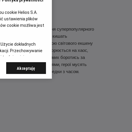
e
Polityka prywatności
 cookie Helios S.A.
ć ustawienia plików
ków cookie możliwa jest
 нас цього літа. Продовження суперпопулярного
є у небачені глибини, які кишать
йсоном Стейтемом та іконою світового екшену
:
Użycie dokładnych
еану. Їхня подорож перетворюється на хаос,
ikacji. Przechowywanie
хню місію та змушує їх самих боротись за
 treści, opinie
та невтомними екозлочинцями, герої мусять
Akceptuję
жаків у гонитві наввипередки з часом.