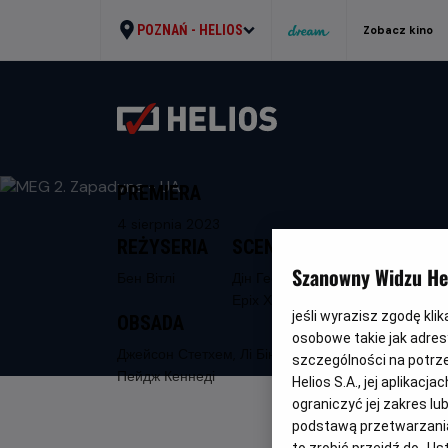
POZNAŃ -
HELIOS
Zobacz kino
PREMIERA
4 sierpnia 2023
REŻYSERIA
SCENARIUSZ
Szanowny Widzu Hel
Бен Вітлі
Дін Георгаріс,
Еріх Хобер
jeśli wyrazisz zgodę kli
OBSADA
osobowe takie jak adresy
Джейсон Стетхем, Лі Бінбін, Ву Джинг,
szczególności na potrz
Пейдж Кеннеді
Helios S.A., jej aplikac
ograniczyć jej zakres l
podstawą przetwarzania