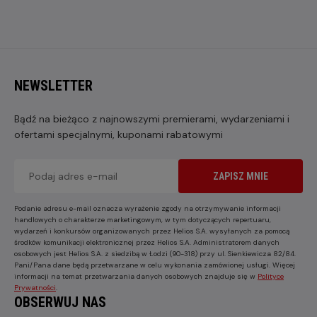
NEWSLETTER
Bądź na bieżąco z najnowszymi premierami, wydarzeniami i
ofertami specjalnymi, kuponami rabatowymi
ZAPISZ MNIE
Podanie adresu e-mail oznacza wyrażenie zgody na otrzymywanie informacji
handlowych o charakterze marketingowym, w tym dotyczących repertuaru,
wydarzeń i konkursów organizowanych przez Helios S.A. wysyłanych za pomocą
środków komunikacji elektronicznej przez Helios S.A. Administratorem danych
osobowych jest Helios S.A. z siedzibą w Łodzi (90-318) przy ul. Sienkiewicza 82/84.
Pani/Pana dane będą przetwarzane w celu wykonania zamówionej usługi. Więcej
informacji na temat przetwarzania danych osobowych znajduje się w
Polityce
Prywatności
.
OBSERWUJ NAS