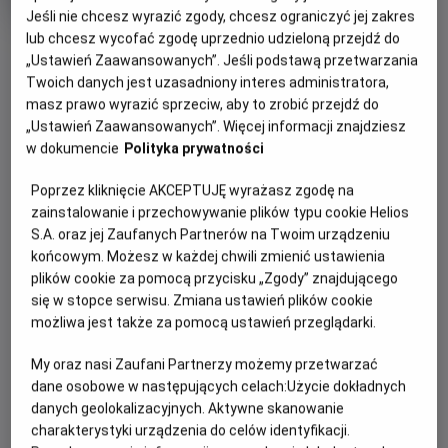
Czas
Kraj
wiek
109 min
Polska
Jeśli nie chcesz wyrazić zgody, chcesz ograniczyć jej zakres
trwania
i
rok
lub chcesz wycofać zgodę uprzednio udzieloną przejdź do
OBSERWUJ
produkcji
„Ustawień Zaawansowanych”. Jeśli podstawą przetwarzania
Twoich danych jest uzasadniony interes administratora,
masz prawo wyrazić sprzeciw, aby to zrobić przejdź do
WIĘCEJ SZCZEGÓŁÓW
PREMIERA
„Ustawień Zaawansowanych”. Więcej informacji znajdziesz
20 stycznia 2023
w dokumencie
Polityka prywatności
REŻYSERIA
SCENARIUSZ
OPIS FILMU
Poprzez kliknięcie AKCEPTUJĘ wyrażasz zgodę na
Maciej Kawalski
Maciej Kawalski
zainstalowanie i przechowywanie plików typu cookie Helios
OBSADA
Tadeusz Boy-Żeleński, Witkacy, Joseph Conrad i Bronisław
S.A. oraz jej Zaufanych Partnerów na Twoim urządzeniu
Malinowski budzą się po mocno zakrapianej, całonocnej
Andrzej Seweryn, Tomasz Kot, Wojciech Mecwaldowski,
końcowym. Możesz w każdej chwili zmienić ustawienia
Marcin Dorociński
imprezie. Głowy pękają im od kaca, nikt nic nie pamięta, a
plików cookie za pomocą przycisku „Zgody” znajdującego
sytuacji nie poprawiają znalezione na podłodze zwłoki
się w stopce serwisu. Zmiana ustawień plików cookie
nieznanego mężczyzny. Dodatkowo, do drzwi domu
możliwa jest także za pomocą ustawień przeglądarki.
dobijają się właśnie stróże prawa, a to dopiero początek
kłopotów. Rozpoczyna się wyścig z czasem, w którym
My oraz nasi Zaufani Partnerzy możemy przetwarzać
bohaterowie muszą uwolnić się nie tylko od podejrzeń, ale
dane osobowe w następujących celach:
Użycie dokładnych
danych geolokalizacyjnych. Aktywne skanowanie
także od równie niebezpiecznych środowiskowych plotek i
charakterystyki urządzenia do celów identyfikacji.
jak najszybciej wyjaśnić zagadkę tajemniczej śmierci.