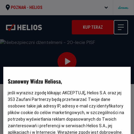
POZNAŃ -
HELIOS
KUP TERAZ
Szanowny Widzu Heliosa,
jeśli wyrazisz zgodę klikając AKCEPTUJĘ, Helios S.A. oraz jej
FILM POLSKI
353
Zaufani Partnerzy będą przetwarzać Twoje dane
Niebezpieczni dżentelmeni -
osobowe takie jak adresy IP, adresy e-mail czy identyfikatory
plików cookie do celów marketingowych, w szczególności na
20-lecie PISF
potrzeby wyświetlania reklam dopasowanych do Twoich
Oryginalny
Gatunek
Niebezpieczni dżentelmeni
Komedia /
zainteresowań i preferencji w serwisach Helios S.A., jej
tytuł
Minimalny
Kryminał
Od 15 lat
aplikacjach i w Internecie. Wyrażenie zgody jest dobrowolne.