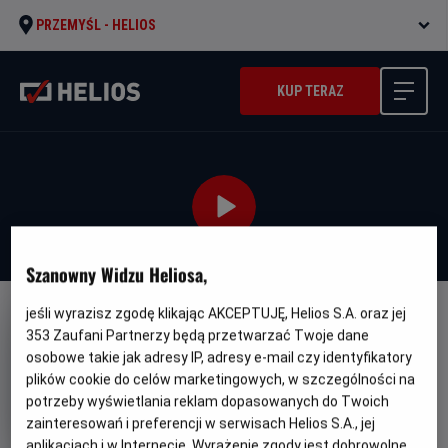
PRZEMYŚL -
HELIOS
KUP TERAZ
Szanowny Widzu Heliosa,
jeśli wyrazisz zgodę klikając AKCEPTUJĘ, Helios S.A. oraz jej
DUBBING
WERSJA JĘZYKOWA UA
353
Zaufani Partnerzy będą przetwarzać Twoje dane
Enkanto: Svit Mahiyi - UA
osobowe takie jak adresy IP, adresy e-mail czy identyfikatory
plików cookie do celów marketingowych, w szczególności na
Oryginalny
Gatunek
Min
Encanto
Animowany / Przygodowy
potrzeby wyświetlania reklam dopasowanych do Twoich
tytuł
wie
Od 7 lat
Czas
Kraj
zainteresowań i preferencji w serwisach Helios S.A., jej
110 min
USA (2021)
trwania
i
7.2
aplikacjach i w Internecie. Wyrażenie zgody jest dobrowolne.