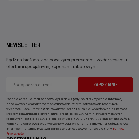
NEWSLETTER
Bądź na bieżąco z najnowszymi premierami, wydarzeniami i
ofertami specjalnymi, kuponami rabatowymi
ZAPISZ MNIE
Podanie adresu e-mail oznacza wyrażenie zgody na otrzymywanie informacji
handlowych o charakterze marketingowym, w tym dotyczących repertuaru,
wydarzeń i konkursów organizowanych przez Helios S.A. wysyłanych za pomocą
środków komunikacji elektronicznej przez Helios S.A. Administratorem danych
osobowych jest Helios S.A. z siedzibą w Łodzi (90-318) przy ul. Sienkiewicza 82/84.
Pani/Pana dane będą przetwarzane w celu wykonania zamówionej usługi. Więcej
informacji na temat przetwarzania danych osobowych znajduje się w
Polityce
Prywatności
.