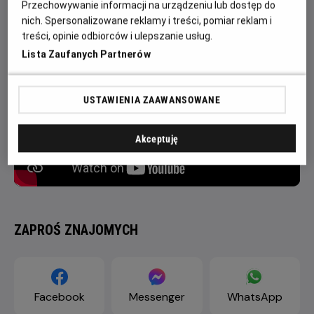
Przechowywanie informacji na urządzeniu lub dostęp do
порятунок містечка.
nich. Spersonalizowane reklamy i treści, pomiar reklam i
treści, opinie odbiorców i ulepszanie usług.
Lista Zaufanych Partnerów
USTAWIENIA ZAAWANSOWANE
Akceptuję
ZAPROŚ ZNAJOMYCH
Facebook
Messenger
WhatsApp