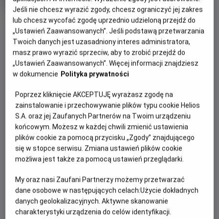
OCENA HELIOS
rok
Jeśli nie chcesz wyrazić zgody, chcesz ograniczyć jej zakres
produkcji
OBSERWUJ
lub chcesz wycofać zgodę uprzednio udzieloną przejdź do
„Ustawień Zaawansowanych”. Jeśli podstawą przetwarzania
Twoich danych jest uzasadniony interes administratora,
masz prawo wyrazić sprzeciw, aby to zrobić przejdź do
WIĘCEJ SZCZEGÓŁÓW
PREMIERA
„Ustawień Zaawansowanych”. Więcej informacji znajdziesz
26 listopada 2021
w dokumencie
Polityka prywatności
REŻYSERIA
SCENARIUSZ
OPIS FILMU
Байрон Говард, Чаріс
Чаріс Кастро Сміт, Джаред
Poprzez kliknięcie AKCEPTUJĘ wyrażasz zgodę na
Кастро Сміт, Джаред Буш
Буш
zainstalowanie i przechowywanie plików typu cookie Helios
Нова анімація «Енканто: Світ магії» від Walt Disney
S.A. oraz jej Zaufanych Partnerów na Twoim urządzeniu
Animation Studios розповідає історію про незвичайну
końcowym. Możesz w każdej chwili zmienić ustawienia
родину Мадриґаль. Вони живуть у чарівному будиночку,
plików cookie za pomocą przycisku „Zgody” znajdującego
захованому в горах Колумбії, у жвавому містечку під
się w stopce serwisu. Zmiana ustawień plików cookie
назвою Енканто. Магія Енканто благословила кожну
możliwa jest także za pomocą ustawień przeglądarki.
дитину в родині унікальним подарунком: від суперсили до
дару зцілення. Кожну дитину…окрім Мірабель. Однак, коли
My oraz nasi Zaufani Partnerzy możemy przetwarzać
дівчина з’ясовує, що магії Енканто загрожує небезпека,
dane osobowe w następujących celach:
Użycie dokładnych
Мірабель вирішує, що саме вона, єдина звичайна дитина
danych geolokalizacyjnych. Aktywne skanowanie
родини Мадриґаль, має стати останньою надією на
charakterystyki urządzenia do celów identyfikacji.