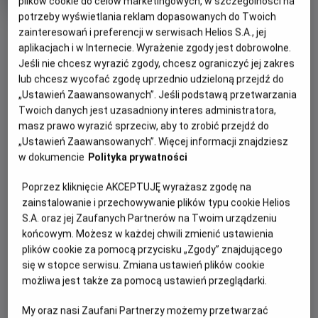
plików cookie do celów marketingowych, w szczególności na
produkcji
potrzeby wyświetlania reklam dopasowanych do Twoich
OBSERWUJ
zainteresowań i preferencji w serwisach Helios S.A., jej
aplikacjach i w Internecie. Wyrażenie zgody jest dobrowolne.
Jeśli nie chcesz wyrazić zgody, chcesz ograniczyć jej zakres
WIĘCEJ SZCZEGÓŁÓW
lub chcesz wycofać zgodę uprzednio udzieloną przejdź do
PREMIERA
„Ustawień Zaawansowanych”. Jeśli podstawą przetwarzania
28 sierpnia 2026
Twoich danych jest uzasadniony interes administratora,
REŻYSERIA
SCENARIUSZ
GODZINY SEANSÓW
masz prawo wyrazić sprzeciw, aby to zrobić przejdź do
Ridley Scott
Mark L. Smith
„Ustawień Zaawansowanych”. Więcej informacji znajdziesz
PIĄTEK, 28 SIERPNIA 2026
OBSADA
w dokumencie
Polityka prywatności
PIĄTEK,
Josh Brolin, Guy Pearce, Benedict Wong, Allison Janney,
28
18:30
Margaret Qualley, Jacob Elordi
Poprzez kliknięcie AKCEPTUJĘ wyrażasz zgodę na
SIERPNIA
2D, napisy
zainstalowanie i przechowywanie plików typu cookie Helios
2026
S.A. oraz jej Zaufanych Partnerów na Twoim urządzeniu
końcowym. Możesz w każdej chwili zmienić ustawienia
plików cookie za pomocą przycisku „Zgody” znajdującego
POKAŻ KOLEJNE DNI
się w stopce serwisu. Zmiana ustawień plików cookie
możliwa jest także za pomocą ustawień przeglądarki.
OPIS FILMU
My oraz nasi Zaufani Partnerzy możemy przetwarzać