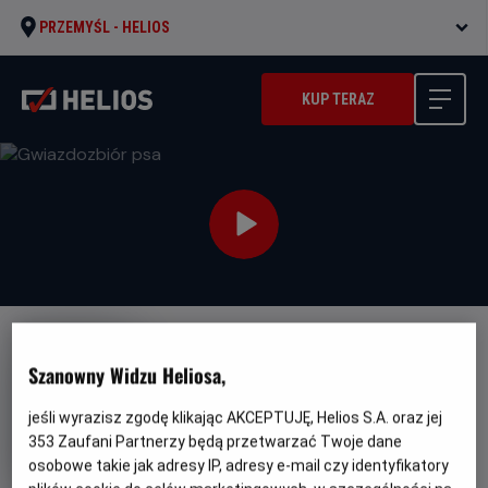
PRZEMYŚL -
HELIOS
KUP TERAZ
NAPISY
JUŻ W SPRZEDAŻY!
PREMIERA
Szanowny Widzu Heliosa,
Gwiazdozbiór psa
jeśli wyrazisz zgodę klikając AKCEPTUJĘ, Helios S.A. oraz jej
Oryginalny
Gatunek
Minimalny
The Dog Stars
Akcja
Od 13 lat
tytuł
Czas
Kraj
wiek
353
Zaufani Partnerzy będą przetwarzać Twoje dane
119 min
USA (2026)
trwania
i
osobowe takie jak adresy IP, adresy e-mail czy identyfikatory
rok