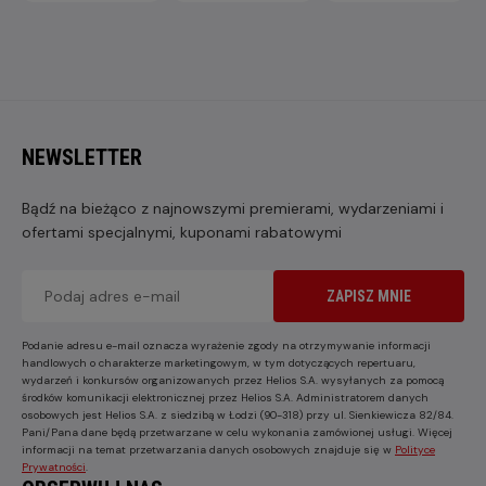
NEWSLETTER
Bądź na bieżąco z najnowszymi premierami, wydarzeniami i
ofertami specjalnymi, kuponami rabatowymi
ZAPISZ MNIE
Podanie adresu e-mail oznacza wyrażenie zgody na otrzymywanie informacji
handlowych o charakterze marketingowym, w tym dotyczących repertuaru,
wydarzeń i konkursów organizowanych przez Helios S.A. wysyłanych za pomocą
środków komunikacji elektronicznej przez Helios S.A. Administratorem danych
osobowych jest Helios S.A. z siedzibą w Łodzi (90-318) przy ul. Sienkiewicza 82/84.
Pani/Pana dane będą przetwarzane w celu wykonania zamówionej usługi. Więcej
informacji na temat przetwarzania danych osobowych znajduje się w
Polityce
Prywatności
.