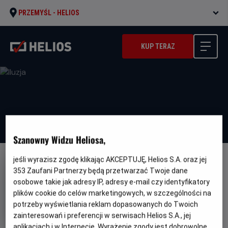
PRZEMYŚL -
HELIOS
KUP TERAZ
Szanowny Widzu Heliosa,
jeśli wyrazisz zgodę klikając AKCEPTUJĘ, Helios S.A. oraz jej
NAPISY
353
Zaufani Partnerzy będą przetwarzać Twoje dane
Iluzja
osobowe takie jak adresy IP, adresy e-mail czy identyfikatory
plików cookie do celów marketingowych, w szczególności na
Oryginalny
Gatunek
Minimalny
Now You see Me
Thriller
Od 13 lat
potrzeby wyświetlania reklam dopasowanych do Twoich
tytuł
Czas
Kraj
wiek
115 min
Francja, USA
trwania
i
zainteresowań i preferencji w serwisach Helios S.A., jej
rok
aplikacjach i w Internecie. Wyrażenie zgody jest dobrowolne.