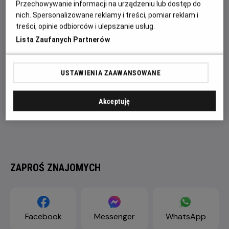
Przechowywanie informacji na urządzeniu lub dostęp do
realizacji bezprecedensowego planu.
nich. Spersonalizowane reklamy i treści, pomiar reklam i
treści, opinie odbiorców i ulepszanie usług.
Lista Zaufanych Partnerów
USTAWIENIA ZAAWANSOWANE
Akceptuję
ZAPROŚ ZNAJOMYCH
Facebook
Messenger
WhatsApp