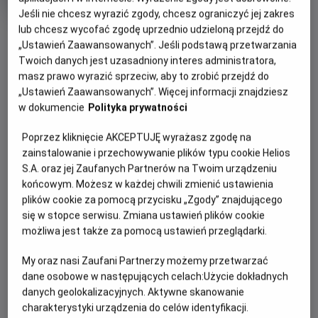
produkcji
Jeśli nie chcesz wyrazić zgody, chcesz ograniczyć jej zakres
OBSERWUJ
lub chcesz wycofać zgodę uprzednio udzieloną przejdź do
„Ustawień Zaawansowanych”. Jeśli podstawą przetwarzania
Twoich danych jest uzasadniony interes administratora,
masz prawo wyrazić sprzeciw, aby to zrobić przejdź do
WIĘCEJ SZCZEGÓŁÓW
PREMIERA
„Ustawień Zaawansowanych”. Więcej informacji znajdziesz
28 czerwca 2013
w dokumencie
Polityka prywatności
REŻYSERIA
SCENARIUSZ
OPIS FILMU
Louis Leterrier
Edward Ricourt, Boaz Yakin
Poprzez kliknięcie AKCEPTUJĘ wyrażasz zgodę na
OBSADA
zainstalowanie i przechowywanie plików typu cookie Helios
Istniejąca od wieków tajna organizacja OKO zbiera ekipę
S.A. oraz jej Zaufanych Partnerów na Twoim urządzeniu
najbardziej utalentowanych, obdarzonych niezwykłymi
Jesse Eisenberg, Mark Ruffalo, Michael Caine
końcowym. Możesz w każdej chwili zmienić ustawienia
umiejętnościami iluzjonistów i powierza im cel, którego nikt
plików cookie za pomocą przycisku „Zgody” znajdującego
dotąd nie miał odwagi się podjąć. O grupie robi się głośno
się w stopce serwisu. Zmiana ustawień plików cookie
po spektaklu, podczas którego rabują bank znajdujący się
możliwa jest także za pomocą ustawień przeglądarki.
na innym kontynencie, a miliony przelewają na konta ludzi
obecnych na widowni. Tropem iluzjonistów rusza agent FBI,
My oraz nasi Zaufani Partnerzy możemy przetwarzać
przekonany, że za ich działalnością musi kryć się coś
dane osobowe w następujących celach:
Użycie dokładnych
więcej. Nie jest on jedynym człowiekiem, który chce
danych geolokalizacyjnych. Aktywne skanowanie
poznać tajemnicę grupy, która przygotowuje się do
charakterystyki urządzenia do celów identyfikacji.