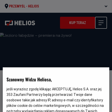
PRZEMYŚL -
HELIOS
KUP TERAZ
Szanowny Widzu Heliosa,
NAPISY
Jezioro łabędzie – premiera na
jeśli wyrazisz zgodę klikając AKCEPTUJĘ, Helios S.A. oraz jej
353
Zaufani Partnerzy będą przetwarzać Twoje dane
żywo!
osobowe takie jak adresy IP, adresy e-mail czy identyfikatory
Gatunek
Minimalny
Balet
Od 10 lat
plików cookie do celów marketingowych, w szczególności na
Czas
wiek
Kraj
210 min
Wielka Brytania (2024)
potrzeby wyświetlania reklam dopasowanych do Twoich