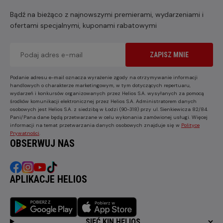
Bądź na bieżąco z najnowszymi premierami, wydarzeniami i
ofertami specjalnymi, kuponami rabatowymi
ZAPISZ MNIE
Podanie adresu e-mail oznacza wyrażenie zgody na otrzymywanie informacji
handlowych o charakterze marketingowym, w tym dotyczących repertuaru,
wydarzeń i konkursów organizowanych przez Helios S.A. wysyłanych za pomocą
środków komunikacji elektronicznej przez Helios S.A. Administratorem danych
osobowych jest Helios S.A. z siedzibą w Łodzi (90-318) przy ul. Sienkiewicza 82/84.
Pani/Pana dane będą przetwarzane w celu wykonania zamówionej usługi. Więcej
informacji na temat przetwarzania danych osobowych znajduje się w
Polityce
Prywatności
.
OBSERWUJ NAS
APLIKACJE HELIOS
SIEĆ KIN HELIOS