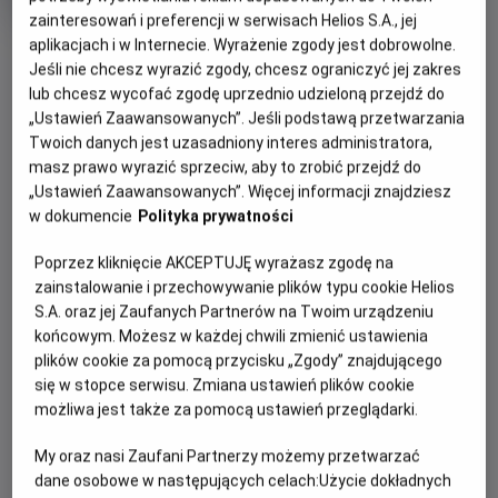
trwania
i
zainteresowań i preferencji w serwisach Helios S.A., jej
rok
produkcji
aplikacjach i w Internecie. Wyrażenie zgody jest dobrowolne.
OBSERWUJ
Jeśli nie chcesz wyrazić zgody, chcesz ograniczyć jej zakres
lub chcesz wycofać zgodę uprzednio udzieloną przejdź do
„Ustawień Zaawansowanych”. Jeśli podstawą przetwarzania
WIĘCEJ SZCZEGÓŁÓW
PREMIERA
Twoich danych jest uzasadniony interes administratora,
27 lutego 2025
masz prawo wyrazić sprzeciw, aby to zrobić przejdź do
REŻYSERIA
OPIS FILMU
„Ustawień Zaawansowanych”. Więcej informacji znajdziesz
Marius Petipa , Lev Ivanov
w dokumencie
Polityka prywatności
Książę Zygfryd podczas polowania natrafia na stado
Poprzez kliknięcie AKCEPTUJĘ wyrażasz zgodę na
łabędzi. Kiedy jeden z łabędzi zamienia się w piękną
zainstalowanie i przechowywanie plików typu cookie Helios
kobietę, Odettę, mężczyzna zdaje się oszołomiony. Na
S.A. oraz jej Zaufanych Partnerów na Twoim urządzeniu
kobietę został jednak rzucony czar, który trzyma ją w
końcowym. Możesz w każdej chwili zmienić ustawienia
niewoli, pozwalając jej odzyskać ludzką postać jedynie w
plików cookie za pomocą przycisku „Zgody” znajdującego
nocy. Von Rotbart, odpowiedzialny na klątwę Odetty,
się w stopce serwisu. Zmiana ustawień plików cookie
zastawia na księcia pułapkę, sprawiając, aby zadeklarował
możliwa jest także za pomocą ustawień przeglądarki.
swoją miłość do identycznie wyglądającej Odylii, a tym
samym złamał przysięgę złożoną Odetcie. Skazana na
My oraz nasi Zaufani Partnerzy możemy przetwarzać
dane osobowe w następujących celach:
Użycie dokładnych
pozostanie łabędziem na zawsze Odetta ma tylko jeden