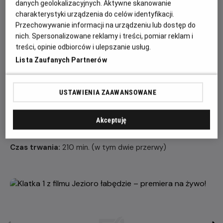
danych geolokalizacyjnych. Aktywne skanowanie
sposób na złamanie zaklęcia czarnoksiężnika.
charakterystyki urządzenia do celów identyfikacji.
Obsada:
Przechowywanie informacji na urządzeniu lub dostęp do
nich. Spersonalizowane reklamy i treści, pomiar reklam i
Orkiestra Royal Opera House
treści, opinie odbiorców i ulepszanie usług.
ODETTA/ODYLIA Yasmine Naghdi
Lista Zaufanych Partnerów
KSIĄŻĘ ZYGFRYD Matthew Ball
VON ROTBART Thomas Whitehead
KSIĘŻNA Christina Arestis
USTAWIENIA ZAAWANSOWANE
BENNO Joonhyuk Jun
MŁODSZE SIOSTRY KSIĘCIA ZYGFRYDA Leticia Dias,
Akceptuję
Annette Buvoli
Czas trwania:
210 min. (w tym dwie przerwy)