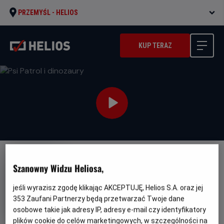
PRZEMYŚL -
HELIOS
KUP TERAZ
DUBBING
FAMILIJNY
PREMIERA
Szanowny Widzu Heliosa,
Psi Patrol i dinozaury
jeśli wyrazisz zgodę klikając AKCEPTUJĘ, Helios S.A. oraz jej
Oryginalny
Gatunek
PAW Patrol: The Dino Movie
Animowany
353
Zaufani Partnerzy będą przetwarzać Twoje dane
tytuł
Minimalny
/ Przygodowy
Od 6 lat
osobowe takie jak adresy IP, adresy e-mail czy identyfikatory
Czas
Kraj
wiek
89 min
Kanada, USA (2026)
trwania
i
plików cookie do celów marketingowych, w szczególności na