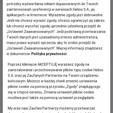
rok
potrzeby wyświetlania reklam dopasowanych do Twoich
produkcji
zainteresowań i preferencji w serwisach Helios S.A., jej
OBSERWUJ
aplikacjach i w Internecie. Wyrażenie zgody jest dobrowolne.
Jeśli nie chcesz wyrazić zgody, chcesz ograniczyć jej zakres
lub chcesz wycofać zgodę uprzednio udzieloną przejdź do
WIĘCEJ SZCZEGÓŁÓW
PREMIERA
„Ustawień Zaawansowanych”. Jeśli podstawą przetwarzania
7 sierpnia 2026
Twoich danych jest uzasadniony interes administratora,
REŻYSERIA
GODZINY SEANSÓW
masz prawo wyrazić sprzeciw, aby to zrobić przejdź do
„Ustawień Zaawansowanych”. Więcej informacji znajdziesz
Cal Brunker
DZISIAJ, 8 SIERPNIA 2026
w dokumencie
Polityka prywatności
DZISIAJ,
8
Poprzez kliknięcie AKCEPTUJĘ wyrażasz zgodę na
11:15
13:30
SIERPNIA
zainstalowanie i przechowywanie plików typu cookie Helios
2D, dubbing
2D, dubbing
2026
S.A. oraz jej Zaufanych Partnerów na Twoim urządzeniu
końcowym. Możesz w każdej chwili zmienić ustawienia
15:45
17:30
plików cookie za pomocą przycisku „Zgody” znajdującego
2D, dubbing
2D, dubbing
się w stopce serwisu. Zmiana ustawień plików cookie
możliwa jest także za pomocą ustawień przeglądarki.
POKAŻ KOLEJNE DNI
My oraz nasi Zaufani Partnerzy możemy przetwarzać