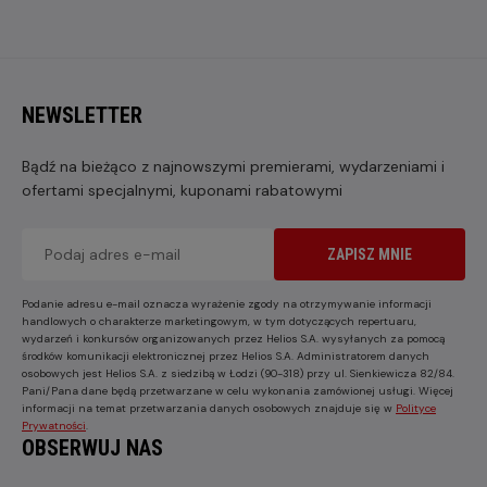
NEWSLETTER
Bądź na bieżąco z najnowszymi premierami, wydarzeniami i
ofertami specjalnymi, kuponami rabatowymi
ZAPISZ MNIE
Podanie adresu e-mail oznacza wyrażenie zgody na otrzymywanie informacji
handlowych o charakterze marketingowym, w tym dotyczących repertuaru,
wydarzeń i konkursów organizowanych przez Helios S.A. wysyłanych za pomocą
środków komunikacji elektronicznej przez Helios S.A. Administratorem danych
osobowych jest Helios S.A. z siedzibą w Łodzi (90-318) przy ul. Sienkiewicza 82/84.
Pani/Pana dane będą przetwarzane w celu wykonania zamówionej usługi. Więcej
informacji na temat przetwarzania danych osobowych znajduje się w
Polityce
Prywatności
.
OBSERWUJ NAS