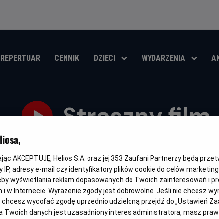
REPERTUAR
CENNIK
DZIECI
WYDARZENIA
A
Straszny film
iosa,
Oryginalny
Gatunek
Minimalny
Czas
K
Scary Movie
Horror / Komedia
Od 15 lat
96 min
U
tytuł
wiek
trwania
i
r
kając AKCEPTUJĘ, Helios S.A. oraz jej
353
Zaufani Partnerzy będą prze
OBSERWUJ
p
 IP, adresy e-mail czy identyfikatory plików cookie do celów marketin
eby wyświetlania reklam dopasowanych do Twoich zainteresowań i pr
jach i w Internecie. Wyrażenie zgody jest dobrowolne. Jeśli nie chcesz w
ub chcesz wycofać zgodę uprzednio udzieloną przejdź do „Ustawień Z
 Twoich danych jest uzasadniony interes administratora, masz prawo
DUBBING
NAPISY