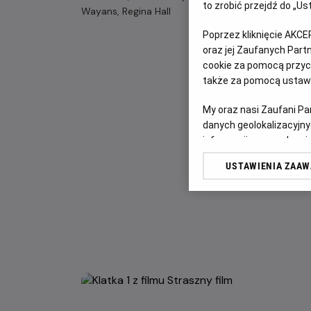
to zrobić przejdź do „
Wayans, Regina Hall
Poprzez kliknięcie AKCE
oraz jej Zaufanych Par
cookie za pomocą przyci
także za pomocą ustawi
My oraz nasi Zaufani P
danych geolokalizacyjny
informacji na urządzeniu
odbiorców i ulepszanie u
USTAWIENIA ZAA
Lista Zaufanych Partn