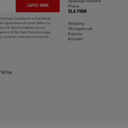
Aplikacje mobilne
ZAPISZ MNIE
Praca
DLA FIRM
nformacji handlowych o charakterze
Reklama
ów organizowanych przez Helios S.A.
lios S.A. Administratorem danych
Wynajem sal
nkiewicza 82/84. Pani/Pana dane będą
Kupony
cji na temat przetwarzania danych
Kontakt
TikTok