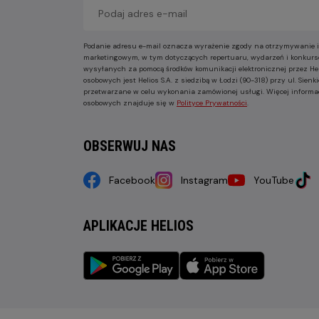
Podanie adresu e-mail oznacza wyrażenie zgody na otrzymywanie i
marketingowym, w tym dotyczących repertuaru, wydarzeń i konkurs
wysyłanych za pomocą środków komunikacji elektronicznej przez He
osobowych jest Helios S.A. z siedzibą w Łodzi (90-318) przy ul. Sie
przetwarzane w celu wykonania zamówionej usługi. Więcej informa
osobowych znajduje się w
Polityce Prywatności
.
OBSERWUJ NAS
Facebook
Instagram
YouTube
APLIKACJE HELIOS