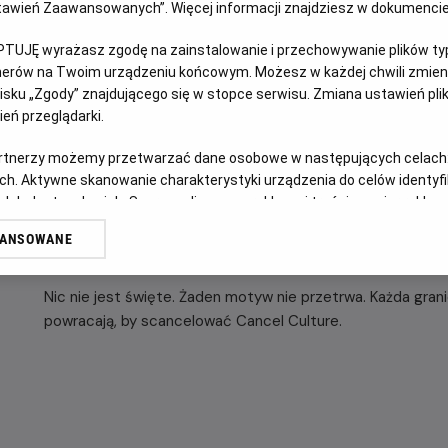
Ustawień Zaawansowanych”. Więcej informacji znajdziesz w dokumenci
OPIS FILMU
PTUJĘ wyrażasz zgodę na zainstalowanie i przechowywanie plików typu
tnerów na Twoim urządzeniu końcowym. Możesz w każdej chwili zmieni
sku „Zgody” znajdującego się w stopce serwisu. Zmiana ustawień pli
Dwadzieścia sześć lat po tym, jak udało im się uciec pr
eń przeglądarki.
zabójcą, stała ekipa z serii STRASZNYCH FILMÓW znów znal
horrorów nie jest bezpieczna.
artnerzy możemy przetwarzać dane osobowe w następujących celach
ch. Aktywne skanowanie charakterystyki urządzenia do celów identyf
Bracia Wayans (Marlon i Shawn), Anna Faris i Regina Hall p
 lub dostęp do nich. Spersonalizowane reklamy i treści, pomiar reklam i
wraz z powracającymi ulubieńcami i nowymi twarzami rozpr
sług.
prequele, sequele, spin-offy, horrory z wyższej półki, histo
WANSOWANE
erów
„dziedzictwo” oraz każdy „ostatni rozdział”, który absolutni
Nic nie jest święte. Żaden motyw nie przetrwa. Każda gra
powracają, by scancelować Cancel Culture.