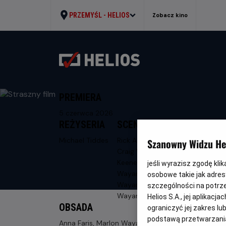
PRZEMYŚL -
HELIOS
Zobacz kino
PREMIERA
5 czerwca 2026
REŻYSERIA
SCENARIUSZ
Michael Tiddes
Rick Alvarez,
Szanowny Widzu Hel
Craig Wayans,
Keenen Ivory
jeśli wyrazisz zgodę kli
Wayans, Marlon
osobowe takie jak adresy
Wayans, Shawn
szczególności na potrz
Wayans
Helios S.A., jej aplikac
OBSADA
ograniczyć jej zakres l
podstawą przetwarzania
Anna Faris, Marlon Wayans, Shawn