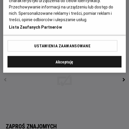
Garcia, Beau Flynn, Hiram Garcia i Lin-Manuel Miranda,
charakterystyki urządzenia do celów identyfikacji.
natomiast producentami wykonawczymi: Thomas Kail,
Przechowywanie informacji na urządzeniu lub dostęp do
nich. Spersonalizowane reklamy i treści, pomiar reklam i
Scott Sheldon, Charles Newirth oraz Auliʻi Cravalho. W
treści, opinie odbiorców i ulepszanie usług.
filmie usłyszymy oryginalne piosenki autorstwa Lin-
Lista Zaufanych Partnerów
Manuela Mirandy, Opetai Foaʻi i Marka Manciny, który
skomponował również ścieżkę dźwiękową do filmu.
USTAWIENIA ZAAWANSOWANE
Akceptuję
ZAPROŚ ZNAJOMYCH