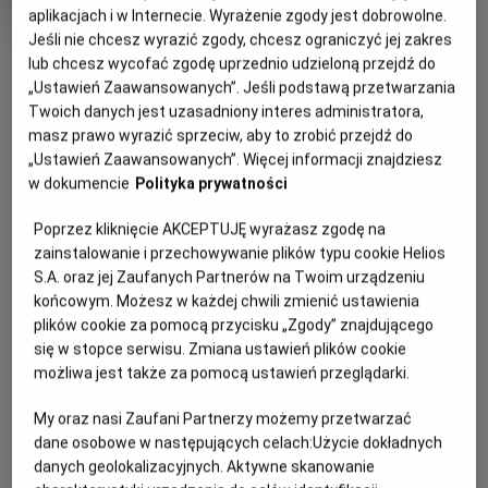
rok
aplikacjach i w Internecie. Wyrażenie zgody jest dobrowolne.
produkcji
Jeśli nie chcesz wyrazić zgody, chcesz ograniczyć jej zakres
OBSERWUJ
lub chcesz wycofać zgodę uprzednio udzieloną przejdź do
„Ustawień Zaawansowanych”. Jeśli podstawą przetwarzania
Twoich danych jest uzasadniony interes administratora,
WIĘCEJ SZCZEGÓŁÓW
PREMIERA
masz prawo wyrazić sprzeciw, aby to zrobić przejdź do
10 lipca 2026
„Ustawień Zaawansowanych”. Więcej informacji znajdziesz
REŻYSERIA
SCENARIUSZ
OPIS FILMU
w dokumencie
Polityka prywatności
Thomas Kail
Jared Bush, Dana Ledoux
Poprzez kliknięcie AKCEPTUJĘ wyrażasz zgodę na
Miller
Vaiana to aktorska wersja uwielbianej, nominowanej do
zainstalowanie i przechowywanie plików typu cookie Helios
OBSADA
Oscara® animacji Disneya o tym samym tytule. Nastoletnia
S.A. oraz jej Zaufanych Partnerów na Twoim urządzeniu
Dwayne Johnson, Catherine Laga'aia, John Tui
Vaina odpowiada na wezwanie Oceanu i po raz pierwszy
końcowym. Możesz w każdej chwili zmienić ustawienia
wyrusza poza rafę swojej rodzinnej wyspy Motunui. W tej
plików cookie za pomocą przycisku „Zgody” znajdującego
podróży towarzyszy jej legendarny półbóg Maui (Dwayne
się w stopce serwisu. Zmiana ustawień plików cookie
Johnson). Razem odważnie podejmują się niebezpiecznej
możliwa jest także za pomocą ustawień przeglądarki.
misji, by przywrócić wyspie utracony dobrobyt.
My oraz nasi Zaufani Partnerzy możemy przetwarzać
Film wyreżyserował laureat nagród Emmy® i Tony® Thomas
dane osobowe w następujących celach:
Użycie dokładnych
Kail (Hamilton). Producentami są Dwayne Johnson, Dany
danych geolokalizacyjnych. Aktywne skanowanie