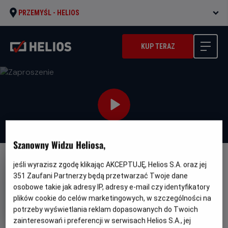
PRZEMYŚL -
HELIOS
KUP TERAZ
Szanowny Widzu Heliosa,
NAPISY
jeśli wyrazisz zgodę klikając AKCEPTUJĘ, Helios S.A. oraz jej
351
Zaufani Partnerzy będą przetwarzać Twoje dane
Zaproszenie
osobowe takie jak adresy IP, adresy e-mail czy identyfikatory
Oryginalny
Gatunek
Minimalny
The Invite
Komedia
Od 15 lat
plików cookie do celów marketingowych, w szczególności na
tytuł
Czas
Kraj
wiek
107 min
USA (2026)
potrzeby wyświetlania reklam dopasowanych do Twoich
trwania
i
7.9
OCENA HELIOS
zainteresowań i preferencji w serwisach Helios S.A., jej
rok