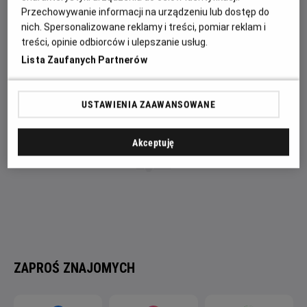
To, co dotąd skrywane, wychodzi na jaw, a
Przechowywanie informacji na urządzeniu lub dostęp do
niewypowiedziane pragnienia ducha i ciała zaczynają
nich. Spersonalizowane reklamy i treści, pomiar reklam i
nabierać niebezpiecznie realnych kształtów. Czy obie pary
treści, opinie odbiorców i ulepszanie usług.
pójdą dziś spać we własnych łóżkach?
Lista Zaufanych Partnerów
USTAWIENIA ZAAWANSOWANE
Akceptuję
ZAPROŚ ZNAJOMYCH