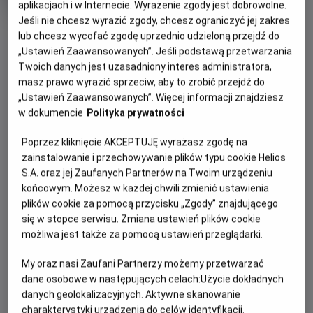
aplikacjach i w Internecie. Wyrażenie zgody jest dobrowolne.
produkcji
Jeśli nie chcesz wyrazić zgody, chcesz ograniczyć jej zakres
OBSERWUJ
lub chcesz wycofać zgodę uprzednio udzieloną przejdź do
„Ustawień Zaawansowanych”. Jeśli podstawą przetwarzania
Twoich danych jest uzasadniony interes administratora,
WIĘCEJ SZCZEGÓŁÓW
PREMIERA
masz prawo wyrazić sprzeciw, aby to zrobić przejdź do
„Ustawień Zaawansowanych”. Więcej informacji znajdziesz
3 lipca 2026
w dokumencie
Polityka prywatności
REŻYSERIA
SCENARIUSZ
OPIS FILMU
Olivia Wilde
Will McCormack, Rashida
Poprzez kliknięcie AKCEPTUJĘ wyrażasz zgodę na
Jones, Cesc Gay
Joe i Angela są małżeństwem z kilkunastoletnim stażem. Z
zainstalowanie i przechowywanie plików typu cookie Helios
OBSADA
pozoru ich związek wydaje się wręcz wzorcowy: zgodne,
S.A. oraz jej Zaufanych Partnerów na Twoim urządzeniu
Edward Norton, Penelope Cruz, Olivia Wilde, Seth Rogen
spokojne życie w porządnej dzielnicy, udane dziecko, niezły
końcowym. Możesz w każdej chwili zmienić ustawienia
status materialny. Jednak pod powierzchnią kryją się
plików cookie za pomocą przycisku „Zgody” znajdującego
wzajemne pretensje, drobne konflikty, a przede wszystkim
się w stopce serwisu. Zmiana ustawień plików cookie
możliwa jest także za pomocą ustawień przeglądarki.
nuda i rutyna. Gdy pewnego wieczoru Joe i Angela
zapraszają na kolację parę tajemniczych sąsiadów,
My oraz nasi Zaufani Partnerzy możemy przetwarzać
swobodna i przyjacielska rozmowa zaczyna zmieniać się w
dane osobowe w następujących celach:
Użycie dokładnych
pełną dwuznaczności grę.
danych geolokalizacyjnych. Aktywne skanowanie
charakterystyki urządzenia do celów identyfikacji.