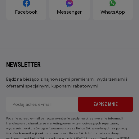
Facebook
Messenger
WhatsApp
NEWSLETTER
Bądź na bieżąco z najnowszymi premierami, wydarzeniami i
ofertami specjalnymi, kuponami rabatowymi
ZAPISZ MNIE
Podanie adresu e-mail oznacza wyrażenie zgody na otrzymywanie informacji
handlowych o charakterze marketingowym, w tym dotyczących repertuaru,
wydarzeń i konkursów organizowanych przez Helios S.A. wysyłanych za pomocą
środków komunikacji elektronicznej przez Helios S.A. Administratorem danych
osobowych jest Helios S.A. z siedzibą w Łodzi (90-318) przy ul. Sienkiewicza 82/84.