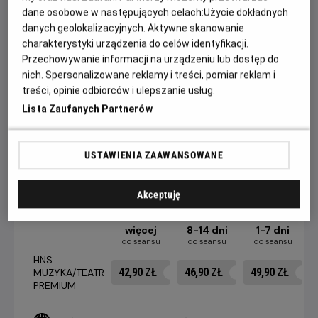
dane osobowe w następujących celach:
Użycie dokładnych
fragmenty występów będzie można zobaczyć także
danych geolokalizacyjnych. Aktywne skanowanie
podczas projekcji.
charakterystyki urządzenia do celów identyfikacji.
Przygotuj się ponad 100 minut doskonałej
Przechowywanie informacji na urządzeniu lub dostęp do
zabawy!
Tylko w kinach Helios.
nich. Spersonalizowane reklamy i treści, pomiar reklam i
treści, opinie odbiorców i ulepszanie usług.
Czas trwania: 105 minut
Lista Zaufanych Partnerów
CENNIK
USTAWIENIA ZAAWANSOWANE
Akceptuję
15 dni i
więcej
8-14 dni
1-7 dni
do seansu
do seansu
do seansu
HNS
42,90 ZŁ
46,90 ZŁ
49,90 ZŁ
MUZYKA/TEATR
PREMIUM