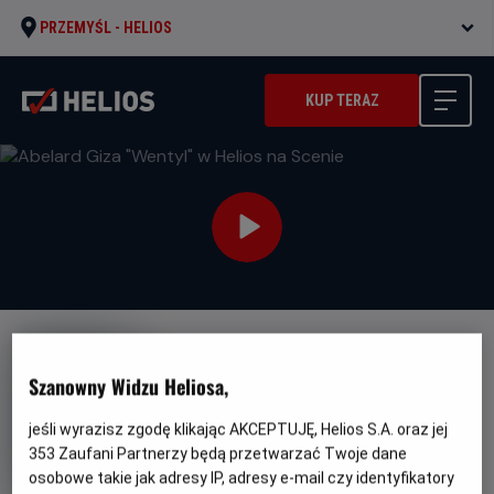
PRZEMYŚL -
HELIOS
KUP TERAZ
Szanowny Widzu Heliosa,
jeśli wyrazisz zgodę klikając AKCEPTUJĘ, Helios S.A. oraz jej
Abelard Giza "Wentyl" w Helios
353
Zaufani Partnerzy będą przetwarzać Twoje dane
na Scenie
osobowe takie jak adresy IP, adresy e-mail czy identyfikatory