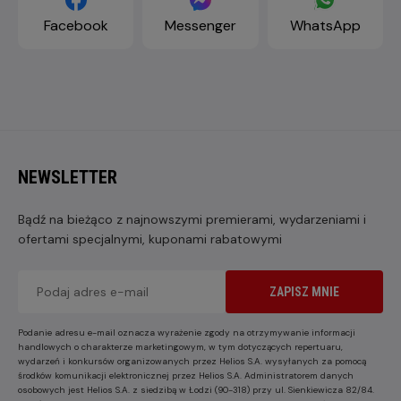
Facebook
Messenger
WhatsApp
NEWSLETTER
Bądź na bieżąco z najnowszymi premierami, wydarzeniami i
ofertami specjalnymi, kuponami rabatowymi
ZAPISZ MNIE
Podanie adresu e-mail oznacza wyrażenie zgody na otrzymywanie informacji
handlowych o charakterze marketingowym, w tym dotyczących repertuaru,
wydarzeń i konkursów organizowanych przez Helios S.A. wysyłanych za pomocą
środków komunikacji elektronicznej przez Helios S.A. Administratorem danych
osobowych jest Helios S.A. z siedzibą w Łodzi (90-318) przy ul. Sienkiewicza 82/84.