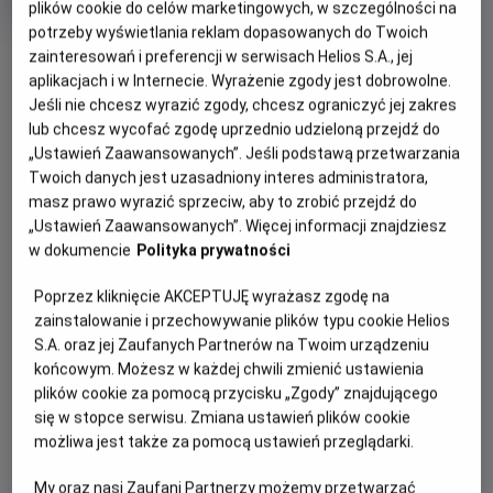
plików cookie do celów marketingowych, w szczególności na
Oryginalny
Gatunek
Abelard Giza "Wentyl" STAND UP
Stand-
tytuł
Minimalny
up
Od 15 lat
potrzeby wyświetlania reklam dopasowanych do Twoich
OBSERWUJ
Czas
wiek
115 min
zainteresowań i preferencji w serwisach Helios S.A., jej
trwania
aplikacjach i w Internecie. Wyrażenie zgody jest dobrowolne.
Jeśli nie chcesz wyrazić zgody, chcesz ograniczyć jej zakres
WIĘCEJ SZCZEGÓŁÓW
REŻYSERIA
SCENARIUSZ
lub chcesz wycofać zgodę uprzednio udzieloną przejdź do
OPIS WYDARZENIA
„Ustawień Zaawansowanych”. Jeśli podstawą przetwarzania
Sebastian Filipkowski
Abelard Giza
Twoich danych jest uzasadniony interes administratora,
OBSADA
masz prawo wyrazić sprzeciw, aby to zrobić przejdź do
WENTYL to siódmy solowy program stand-upowy
Abelard Giza, Janusz Pietruszka, Kuba Śliwka
„Ustawień Zaawansowanych”. Więcej informacji znajdziesz
Abelarda Gizy. Występy na żywo odbywały się od sierpnia
w dokumencie
Polityka prywatności
2024 roku do maja 2026 roku. Dziesięć lat po wydaniu
swojego pierwszego programu „Proteus Vulgaris”,
Poprzez kliknięcie AKCEPTUJĘ wyrażasz zgodę na
zarejestrowanego w warszawskiej Harendzie, Abelard
zainstalowanie i przechowywanie plików typu cookie Helios
postanowił wrócić na scenę kameralnego, klimatycznego
S.A. oraz jej Zaufanych Partnerów na Twoim urządzeniu
miejsca. Wybór padł na legendarny KIJ w Łodzi.
końcowym. Możesz w każdej chwili zmienić ustawienia
plików cookie za pomocą przycisku „Zgody” znajdującego
Nagranie programu odbyło się w pierwszej lokalizacji tego
się w stopce serwisu. Zmiana ustawień plików cookie
klubu. Podobnie jak podczas dwóch poprzednich tras,
możliwa jest także za pomocą ustawień przeglądarki.
również tym razem Abelardowi towarzyszyli znakomici
komicy – Kuba Śliwka i Janusz Pietruszka, których
My oraz nasi Zaufani Partnerzy możemy przetwarzać