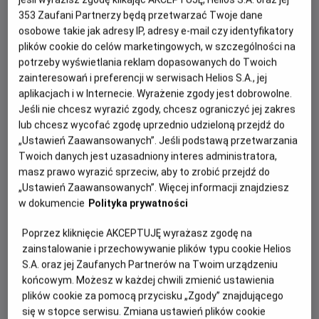
353
Zaufani Partnerzy będą przetwarzać Twoje dane
osobowe takie jak adresy IP, adresy e-mail czy identyfikatory
plików cookie do celów marketingowych, w szczególności na
potrzeby wyświetlania reklam dopasowanych do Twoich
zainteresowań i preferencji w serwisach Helios S.A., jej
aplikacjach i w Internecie. Wyrażenie zgody jest dobrowolne.
Jeśli nie chcesz wyrazić zgody, chcesz ograniczyć jej zakres
lub chcesz wycofać zgodę uprzednio udzieloną przejdź do
Po ogromnym sukcesie „Oppenheimera”, nagrodzonego
„Ustawień Zaawansowanych”. Jeśli podstawą przetwarzania
siedmioma Oscarami®, Christopher Nolan powraca z
Twoich danych jest uzasadniony interes administratora,
masz prawo wyrazić sprzeciw, aby to zrobić przejdź do
kolejnym wielkim widowiskiem. Tym razem jeden z
„Ustawień Zaawansowanych”. Więcej informacji znajdziesz
najbardziej cenionych współczesnych reżyserów sięga
w dokumencie
Polityka prywatności
po „Odyseję” Homera – ponadczasową historię
uznawaną za fundament zachodniej literatury.
Poprzez kliknięcie AKCEPTUJĘ wyrażasz zgodę na
zainstalowanie i przechowywanie plików typu cookie Helios
Film opowie o niezwykłej podróży Odyseusza, króla
S.A. oraz jej Zaufanych Partnerów na Twoim urządzeniu
Itaki, który po zakończeniu wojny trojańskiej podejmuje
końcowym. Możesz w każdej chwili zmienić ustawienia
pełną niebezpieczeństw drogę do domu. Na jego szlaku
plików cookie za pomocą przycisku „Zgody” znajdującego
staną mityczne istoty, bogowie i liczne wyzwania, które
się w stopce serwisu. Zmiana ustawień plików cookie