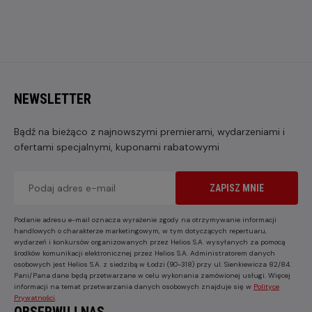
NEWSLETTER
Bądź na bieżąco z najnowszymi premierami, wydarzeniami i
ofertami specjalnymi, kuponami rabatowymi
ZAPISZ MNIE
Podanie adresu e-mail oznacza wyrażenie zgody na otrzymywanie informacji
handlowych o charakterze marketingowym, w tym dotyczących repertuaru,
wydarzeń i konkursów organizowanych przez Helios S.A. wysyłanych za pomocą
środków komunikacji elektronicznej przez Helios S.A. Administratorem danych
osobowych jest Helios S.A. z siedzibą w Łodzi (90-318) przy ul. Sienkiewicza 82/84.
Pani/Pana dane będą przetwarzane w celu wykonania zamówionej usługi. Więcej
informacji na temat przetwarzania danych osobowych znajduje się w
Polityce
Prywatności
.
OBSERWUJ NAS