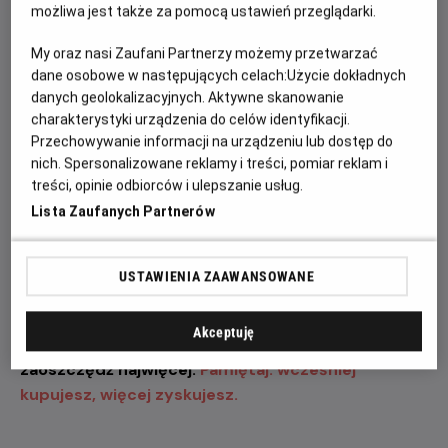
wystawią na próbę jego odwagę, spryt oraz
możliwa jest także za pomocą ustawień przeglądarki.
determinację.
My oraz nasi Zaufani Partnerzy możemy przetwarzać
dane osobowe w następujących celach:
Użycie dokładnych
„Odyseja” przyciąga uwagę także imponującą listą
danych geolokalizacyjnych. Aktywne skanowanie
aktorów i aktorek. W filmie zobaczymy m.in. Matta
charakterystyki urządzenia do celów identyfikacji.
Damona jako Odyseusza, Toma Hollanda w roli
Przechowywanie informacji na urządzeniu lub dostęp do
Telemacha, Anne Hathaway jako Penelopę, Zendayę
nich. Spersonalizowane reklamy i treści, pomiar reklam i
jako Atenę, Roberta Pattinsona jako Antinoosa oraz
treści, opinie odbiorców i ulepszanie usług.
Charlize Theron jako Kirke. To jedno z najbardziej
Lista Zaufanych Partnerów
wyczekiwanych wydarzeń filmowych tego roku, które
połączy epicką opowieść, nowoczesną realizację i
największe gwiazdy światowego kina.
USTAWIENIA ZAAWANSOWANE
Zapraszamy na seanse w naszym kinie. Kup bilet
Akceptuję
już dziś, wybierz najlepsze miejsce w sali i
zaoszczędź najwięcej.
Pamiętaj: wcześniej
kupujesz, więcej zyskujesz.