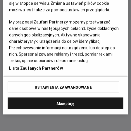
się w stopce serwisu. Zmiana ustawień plików cookie
wywołuje zaskakującą fizyczną przemianę, która
możliwa jest także za pomocą ustawień przeglądarki.
zagraża jego istnieniu, podczas gdy nowy, niepokojący
schemat zbrodni prowadzi do pojawienia się jednego z
My oraz nasi Zaufani Partnerzy możemy przetwarzać
najpotężniejszych przeciwników, z jakimi kiedykolwiek
dane osobowe w następujących celach:
Użycie dokładnych
danych geolokalizacyjnych. Aktywne skanowanie
się zmierzył.
charakterystyki urządzenia do celów identyfikacji.
W tytułowej roli powróci Tom Holland, któremu będzie
Przechowywanie informacji na urządzeniu lub dostęp do
nich. Spersonalizowane reklamy i treści, pomiar reklam i
towarzyszyła Zendaya jako MJ, jak również Jon
treści, opinie odbiorców i ulepszanie usług.
Bernthal, Sadie Sink oraz Mark Ruffalo, zapowiadając
Lista Zaufanych Partnerów
kolejne emocjonujące spotkanie z bohaterami znanymi
z filmowego uniwersum Marvela.
USTAWIENIA ZAAWANSOWANE
Zapraszamy na seanse w naszym kinie. Kup bilet
już dziś, wybierz najlepsze miejsce w sali i
zaoszczędź najwięcej.
Pamiętaj: wcześniej
Akceptuję
kupujesz, więcej zyskujesz.