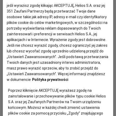
osobistej walce i kup bilet na wyczekiwaną
jeśli wyrazisz zgodę klikając AKCEPTUJĘ, Helios S.A. oraz jej
kontynuację z Tomem Hollandem w roli głównej.
351
Zaufani Partnerzy będą przetwarzać Twoje dane
osobowe takie jak adresy IP, adresy e-mail czy identyfikatory
plików cookie do celów marketingowych, w szczególności na
potrzeby wyświetlania reklam dopasowanych do Twoich
zainteresowań i preferencji w serwisach Helios S.A., jej
aplikacjach i w Internecie. Wyrażenie zgody jest dobrowolne.
Jeśli nie chcesz wyrazić zgody, chcesz ograniczyć jej zakres
lub chcesz wycofać zgodę uprzednio udzieloną przejdź do
„Ustawień Zaawansowanych”. Jeśli podstawą przetwarzania
Twoich danych jest uzasadniony interes administratora,
Po światowym sukcesie „Spider-Man: Bez drogi do
masz prawo wyrazić sprzeciw, aby to zrobić przejdź do
domu”, film „Spider-Man: Całkiem nowy dzień” otwiera
„Ustawień Zaawansowanych”. Więcej informacji znajdziesz
zupełnie nowy rozdział w życiu Petera Parkera i Spider-
w dokumencie
Polityka prywatności
Mana. Peter jest teraz dorosłym mężczyzną żyjącym
samotnie - od czasu, gdy z własnej woli wymazał się z
Poprzez kliknięcie AKCEPTUJĘ wyrażasz zgodę na
życia i pamięci tych, których kochał. Walcząc z
zainstalowanie i przechowywanie plików typu cookie Helios
S.A. oraz jej Zaufanych Partnerów na Twoim urządzeniu
przestępczością w Nowym Jorku, który nie zna już jego
końcowym. Możesz w każdej chwili zmienić ustawienia
imienia, w pełni poświęcił się ochronie miasta. Gdy
plików cookie za pomocą przycisku „Zgody” znajdującego
rosnące wymagania zaczynają go przytłaczać, presja