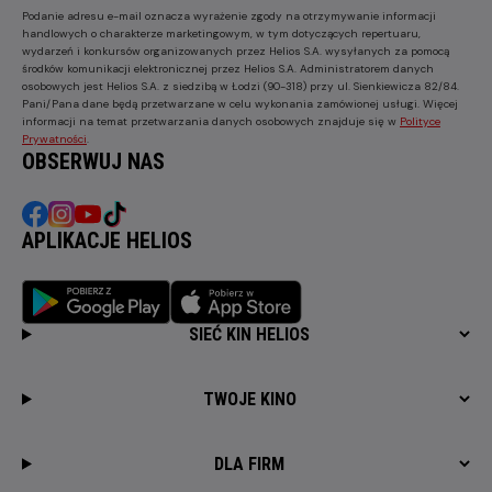
Podanie adresu e-mail oznacza wyrażenie zgody na otrzymywanie informacji
handlowych o charakterze marketingowym, w tym dotyczących repertuaru,
wydarzeń i konkursów organizowanych przez Helios S.A. wysyłanych za pomocą
środków komunikacji elektronicznej przez Helios S.A. Administratorem danych
osobowych jest Helios S.A. z siedzibą w Łodzi (90-318) przy ul. Sienkiewicza 82/84.
Pani/Pana dane będą przetwarzane w celu wykonania zamówionej usługi. Więcej
informacji na temat przetwarzania danych osobowych znajduje się w
Polityce
Prywatności
.
OBSERWUJ NAS
APLIKACJE HELIOS
SIEĆ KIN HELIOS
TWOJE KINO
DLA FIRM