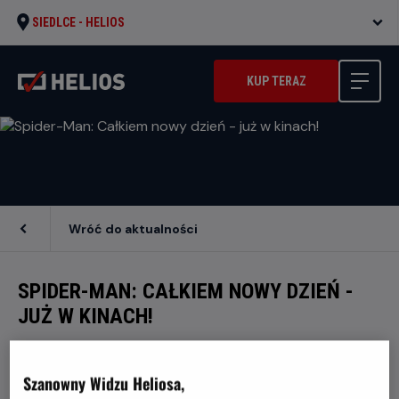
SIEDLCE -
HELIOS
KUP TERAZ
Wróć do aktualności
SPIDER-MAN: CAŁKIEM NOWY DZIEŃ -
JUŻ W KINACH!
Szanowny Widzu Heliosa,
Dołącz do Spider-Mana w jego najbardziej