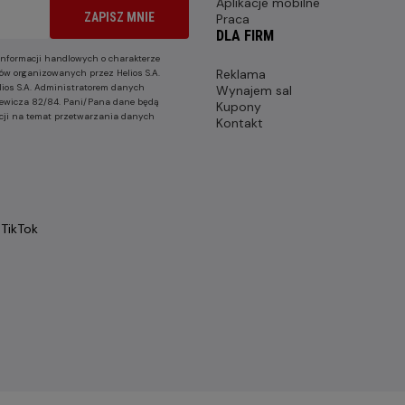
Aplikacje mobilne
ZAPISZ MNIE
Praca
DLA FIRM
nformacji handlowych o charakterze
Reklama
ów organizowanych przez Helios S.A.
lios S.A. Administratorem danych
Wynajem sal
nkiewicza 82/84. Pani/Pana dane będą
Kupony
cji na temat przetwarzania danych
Kontakt
TikTok