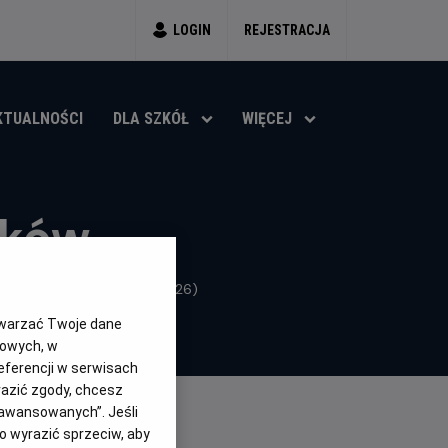
LOGIN
REJESTRACJA
KTUALNOŚCI
DLA SZKÓŁ
WIĘCEJ
aków
ja, Wielka Brytania, Inne (2026)
twarzać Twoje dane
gowych, w
eferencji w serwisach
yrazić zgody, chcesz
aawansowanych”. Jeśli
 wyrazić sprzeciw, aby