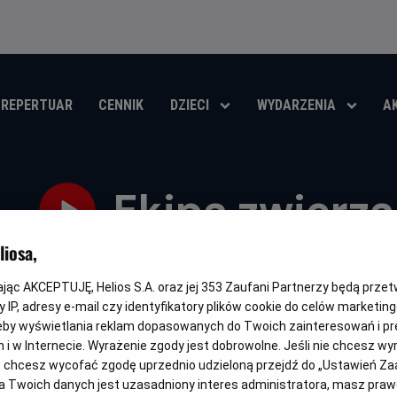
REPERTUAR
CENNIK
DZIECI
WYDARZENIA
A
Ekipa zwierz
iosa,
Oryginalny
Gatunek
Minimalny
Czas
Kraj
Spiked
Animowany
Od 6 lat
84 min
Belgia, Franc
tytuł
wiek
trwania
i
rok
kając AKCEPTUJĘ, Helios S.A. oraz jej
353
Zaufani Partnerzy będą prze
OBSERWUJ
produkcji
 IP, adresy e-mail czy identyfikatory plików cookie do celów marketin
eby wyświetlania reklam dopasowanych do Twoich zainteresowań i pr
jach i w Internecie. Wyrażenie zgody jest dobrowolne. Jeśli nie chcesz w
ub chcesz wycofać zgodę uprzednio udzieloną przejdź do „Ustawień Z
 Twoich danych jest uzasadniony interes administratora, masz prawo
DUBBING