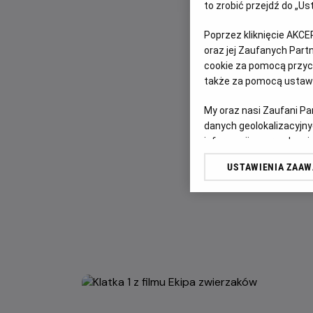
to zrobić przejdź do „
Poprzez kliknięcie AKCE
oraz jej Zaufanych Par
cookie za pomocą przyci
także za pomocą ustawi
My oraz nasi Zaufani P
danych geolokalizacyjny
informacji na urządzeniu
odbiorców i ulepszanie u
USTAWIENIA ZAA
Lista Zaufanych Partn