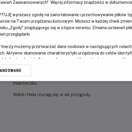
Ustawień Zaawansowanych”. Więcej informacji znajdziesz w dokumenci
OPIS FILMU
PTUJĘ wyrażasz zgodę na zainstalowanie i przechowywanie plików typu
tnerów na Twoim urządzeniu końcowym. Możesz w każdej chwili zmieni
sku „Zgody” znajdującego się w stopce serwisu. Zmiana ustawień pli
Królik Waldi to stateczny mąż i ojciec gromadki 53 dzieci, 
eń przeglądarki.
ratując na drodze małą jeżyczkę Helę doznaje kontuzji gło
pogromcą smoków i wybawcą księżniczek. Przekonany, że ś
artnerzy możemy przetwarzać dane osobowe w następujących celach
porzuca rodzinne strony, by walczyć ze złem i nieść pomo
ch. Aktywne skanowanie charakterystyki urządzenia do celów identyf
 lub dostęp do nich. Spersonalizowane reklamy i treści, pomiar reklam i
U jego boku zaś kroczy Hela, która czuje się w obowiązku pi
sług.
wpakował się w jakieś tarapaty. Ku jej zaskoczeniu okaże 
WANSOWANE
erów
hrabiego Farmazona, a jeden krokodyl do złudzenia przypo
miasteczku.
Waldi i Hela rzucają się w wir przygody.