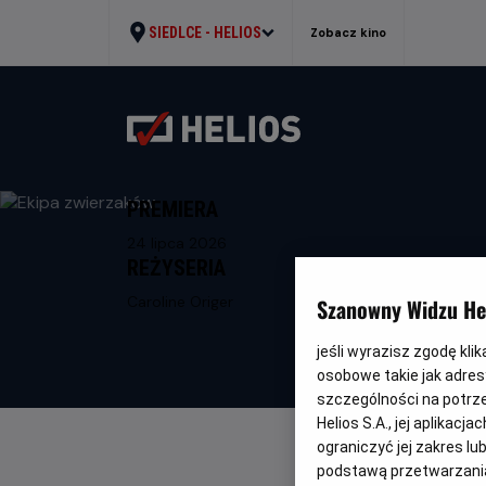
SIEDLCE -
HELIOS
Zobacz kino
PREMIERA
24 lipca 2026
REŻYSERIA
Caroline Origer
Szanowny Widzu Hel
jeśli wyrazisz zgodę kli
osobowe takie jak adresy
szczególności na potrz
Helios S.A., jej aplikac
ograniczyć jej zakres l
podstawą przetwarzania