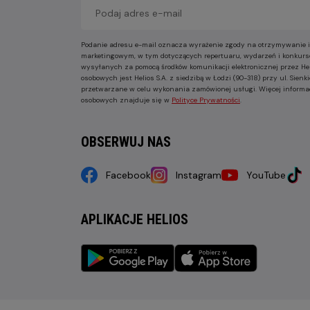
Podanie adresu e-mail oznacza wyrażenie zgody na otrzymywanie i
marketingowym, w tym dotyczących repertuaru, wydarzeń i konkurs
wysyłanych za pomocą środków komunikacji elektronicznej przez He
osobowych jest Helios S.A. z siedzibą w Łodzi (90-318) przy ul. Sie
przetwarzane w celu wykonania zamówionej usługi. Więcej informa
osobowych znajduje się w
Polityce Prywatności
.
OBSERWUJ NAS
Facebook
Instagram
YouTube
APLIKACJE HELIOS