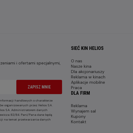
SIEĆ KIN HELIOS
O nas
eniami i ofertami specjalnymi,
Nasze kina
Dla akcjonariuszy
Reklama w kinach
Aplikacje mobilne
ZAPISZ MNIE
Praca
DLA FIRM
nformacji handlowych o charakterze
Reklama
ów organizowanych przez Helios S.A.
lios S.A. Administratorem danych
Wynajem sal
nkiewicza 82/84. Pani/Pana dane będą
Kupony
cji na temat przetwarzania danych
Kontakt