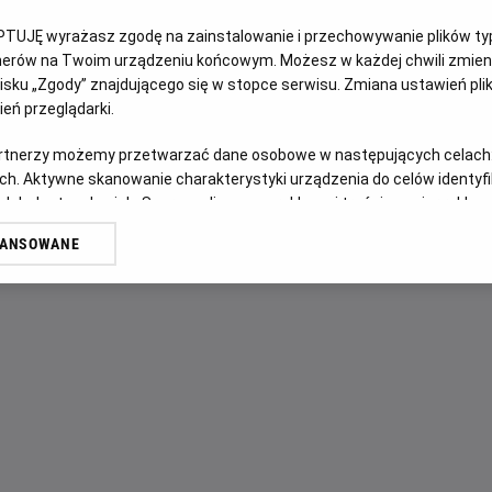
PTUJĘ wyrażasz zgodę na zainstalowanie i przechowywanie plików typu
OPIS FILMU
tnerów na Twoim urządzeniu końcowym. Możesz w każdej chwili zmieni
sku „Zgody” znajdującego się w stopce serwisu. Zmiana ustawień pli
Wskutek tajemniczego wydarzenia ulica Dębowa zostaje od
eń przeglądarki.
nieznane miejsce. Tam, w zupełnie obcej okolicy, rodzina Pl
artnerzy możemy przetwarzać dane osobowe w następujących celach
musi trzymać się razem.
ch. Aktywne skanowanie charakterystyki urządzenia do celów identyf
 lub dostęp do nich. Spersonalizowane reklamy i treści, pomiar reklam i
sług.
WANSOWANE
erów