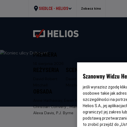
SIEDLCE -
HELIOS
Zobacz kino
PREMIERA
14 sierpnia 2026
REŻYSERIA
SCENARIUSZ
Szanowny Widzu Hel
David Robert
David Robert
Mitchell
Mitchell
jeśli wyrazisz zgodę kli
OBSADA
osobowe takie jak adresy
szczególności na potrz
Anne Hathaway, Ewan McGregor,
Helios S.A., jej aplikac
Christian Convery , Maisy Stella, Jordan
ograniczyć jej zakres l
Alexa Davis, P.J. Byrne
podstawą przetwarzania
to zrobić przejdź do „