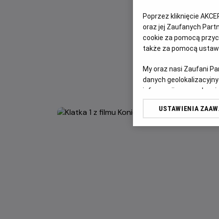
Poprzez kliknięcie AKCE
oraz jej Zaufanych Par
cookie za pomocą przyci
także za pomocą ustawi
My oraz nasi Zaufani P
danych geolokalizacyjny
informacji na urządzeniu
odbiorców i ulepszanie u
USTAWIENIA ZAA
Lista Zaufanych Partn