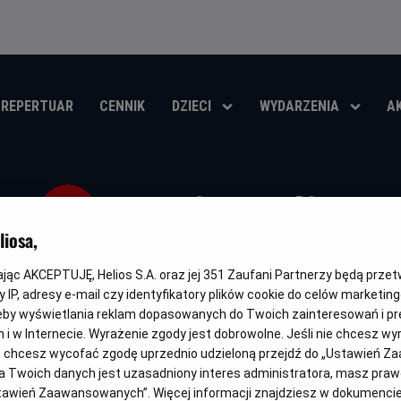
REPERTUAR
CENNIK
DZIECI
WYDARZENIA
A
Koniec ulicy
iosa,
Oryginalny
Gatunek
The End of Oak Street
Thriller / Przygodowy / Akcja / Sci
tytuł
kając AKCEPTUJĘ, Helios S.A. oraz jej
351
Zaufani Partnerzy będą prze
 IP, adresy e-mail czy identyfikatory plików cookie do celów marketin
OBSERWUJ
eby wyświetlania reklam dopasowanych do Twoich zainteresowań i pr
jach i w Internecie. Wyrażenie zgody jest dobrowolne. Jeśli nie chcesz w
ub chcesz wycofać zgodę uprzednio udzieloną przejdź do „Ustawień Z
 Twoich danych jest uzasadniony interes administratora, masz prawo
Ustawień Zaawansowanych”. Więcej informacji znajdziesz w dokumenci
WKRÓTCE