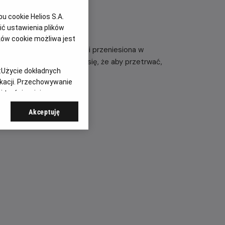
 cookie Helios S.A.
ć ustawienia plików
ków cookie możliwa jest
dzielona od przedmieść i przeniesiona w
attów szybko przekonuje się, że ​​aby przetrwać,
:
Użycie dokładnych
ikacji. Przechowywanie
 treści, opinie
Akceptuję