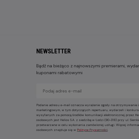
NEWSLETTER
Bądź na bieżąco z najnowszymi premierami, wydarz
kuponami rabatowymi
Podanie adresu e-mail oznacza wyrażenie zgody na otrzymywanie i
marketingowym, w tym dotyczących repertuaru, wydarzeń i konkurs
wysyłanych za pomocą środków komunikacji elektronicznej przez He
osobowych jest Helios S.A. z siedzibą w Łodzi (90-318) przy ul. Sie
przetwarzane w celu wykonania zamówionej usługi. Więcej informa
osobowych znajduje się w
Polityce Prywatności
.