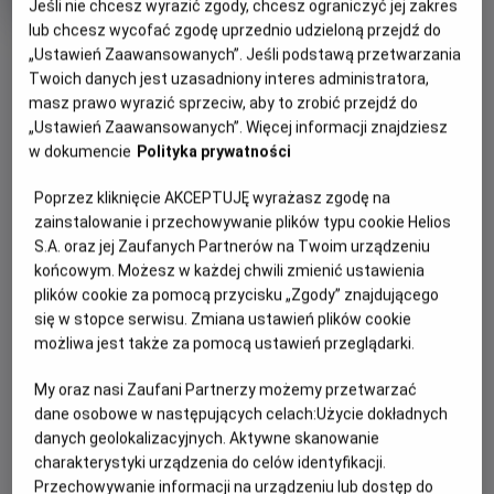
Jeśli nie chcesz wyrazić zgody, chcesz ograniczyć jej zakres
rok
lub chcesz wycofać zgodę uprzednio udzieloną przejdź do
produkcji
OBSERWUJ
„Ustawień Zaawansowanych”. Jeśli podstawą przetwarzania
Twoich danych jest uzasadniony interes administratora,
masz prawo wyrazić sprzeciw, aby to zrobić przejdź do
WIĘCEJ SZCZEGÓŁÓW
PREMIERA
„Ustawień Zaawansowanych”. Więcej informacji znajdziesz
w dokumencie
Polityka prywatności
13 grudnia 2024
REŻYSERIA
SCENARIUSZ
OPIS FILMU
Poprzez kliknięcie AKCEPTUJĘ wyrażasz zgodę na
Felix Binder
Marc Meyer
zainstalowanie i przechowywanie plików typu cookie Helios
OBSADA
11 letni przyjaciele, Annabelle i Dino, są przekonani, że
S.A. oraz jej Zaufanych Partnerów na Twoim urządzeniu
otrzymali sygnały z kosmosu. Nikt im jednak nie wierzy.
Ava-Elizabeth Awe, Felix Nolle, Ronald Zehrfeld
końcowym. Możesz w każdej chwili zmienić ustawienia
Podczas wizyty w porcie kosmicznym ESA chowają się w
plików cookie za pomocą przycisku „Zgody” znajdującego
jednej z rakiet, która zostaje wysłana w przestrzeń
się w stopce serwisu. Zmiana ustawień plików cookie
możliwa jest także za pomocą ustawień przeglądarki.
kosmiczną. Rozpoczynają swoją misję, której celem jest
znalezienie kosmitów. To będzie zapierająca dech w
My oraz nasi Zaufani Partnerzy możemy przetwarzać
piersiach przygoda...
dane osobowe w następujących celach:
Użycie dokładnych
danych geolokalizacyjnych. Aktywne skanowanie
charakterystyki urządzenia do celów identyfikacji.
Przechowywanie informacji na urządzeniu lub dostęp do