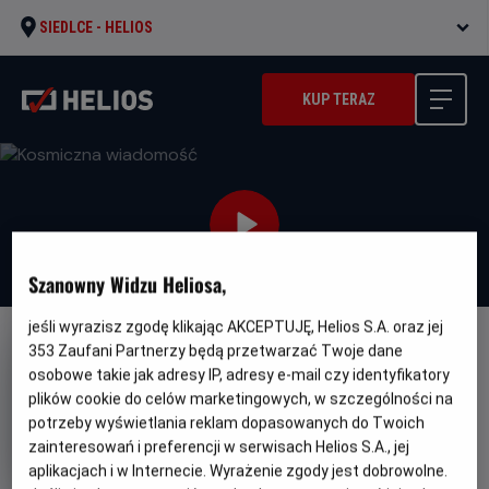
SIEDLCE -
HELIOS
KUP TERAZ
Szanowny Widzu Heliosa,
jeśli wyrazisz zgodę klikając AKCEPTUJĘ, Helios S.A. oraz jej
353
Zaufani Partnerzy będą przetwarzać Twoje dane
DUBBING
osobowe takie jak adresy IP, adresy e-mail czy identyfikatory
Kosmiczna wiadomość
plików cookie do celów marketingowych, w szczególności na
Gatunek
Minimalny
potrzeby wyświetlania reklam dopasowanych do Twoich
Fantasy / Przygodowy / Familijny
Od 8
wiek
lat
zainteresowań i preferencji w serwisach Helios S.A., jej
Czas
Kraj
103 min
Niemcy
aplikacjach i w Internecie. Wyrażenie zgody jest dobrowolne.
trwania
i