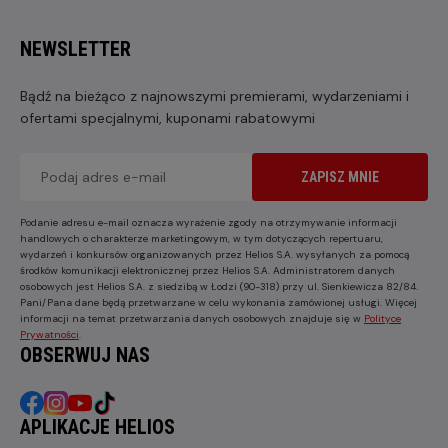
NEWSLETTER
Bądź na bieżąco z najnowszymi premierami, wydarzeniami i
ofertami specjalnymi, kuponami rabatowymi
ZAPISZ MNIE
Podanie adresu e-mail oznacza wyrażenie zgody na otrzymywanie informacji
handlowych o charakterze marketingowym, w tym dotyczących repertuaru,
wydarzeń i konkursów organizowanych przez Helios S.A. wysyłanych za pomocą
środków komunikacji elektronicznej przez Helios S.A. Administratorem danych
osobowych jest Helios S.A. z siedzibą w Łodzi (90-318) przy ul. Sienkiewicza 82/84.
Pani/Pana dane będą przetwarzane w celu wykonania zamówionej usługi. Więcej
informacji na temat przetwarzania danych osobowych znajduje się w
Polityce
Prywatności
.
OBSERWUJ NAS
APLIKACJE HELIOS