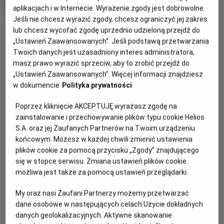
rok
aplikacjach i w Internecie. Wyrażenie zgody jest dobrowolne.
produkcji
Jeśli nie chcesz wyrazić zgody, chcesz ograniczyć jej zakres
OBSERWUJ
lub chcesz wycofać zgodę uprzednio udzieloną przejdź do
„Ustawień Zaawansowanych”. Jeśli podstawą przetwarzania
Twoich danych jest uzasadniony interes administratora,
WIĘCEJ SZCZEGÓŁÓW
PREMIERA
masz prawo wyrazić sprzeciw, aby to zrobić przejdź do
5 czerwca 2026
„Ustawień Zaawansowanych”. Więcej informacji znajdziesz
REŻYSERIA
SCENARIUSZ
OPIS FILMU
w dokumencie
Polityka prywatności
Michael Tiddes
Rick Alvarez, Craig Wayans,
Poprzez kliknięcie AKCEPTUJĘ wyrażasz zgodę na
Keenen Ivory Wayans,
Dwadzieścia sześć lat po tym, jak udało im się uciec przed
zainstalowanie i przechowywanie plików typu cookie Helios
Marlon Wayans, Shawn
podejrzanie znajomym zamaskowanym zabójcą, stała ekipa
S.A. oraz jej Zaufanych Partnerów na Twoim urządzeniu
Wayans
z serii STRASZNYCH FILMÓW znów znalazła się na
OBSADA
końcowym. Możesz w każdej chwili zmienić ustawienia
celowniku mordercy i żadna seria horrorów nie jest
plików cookie za pomocą przycisku „Zgody” znajdującego
Anna Faris, Marlon Wayans, Shawn Wayans, Regina Hall
bezpieczna.
się w stopce serwisu. Zmiana ustawień plików cookie
możliwa jest także za pomocą ustawień przeglądarki.
Bracia Wayans (Marlon i Shawn), Anna Faris i Regina Hall
ponownie łączą siły w filmie STRASZNY FILM gdzie wraz z
My oraz nasi Zaufani Partnerzy możemy przetwarzać
powracającymi ulubieńcami i nowymi twarzami rozpruwają
dane osobowe w następujących celach:
Użycie dokładnych
na strzępy rebooty, remaki, requele, prequele, sequele,
danych geolokalizacyjnych. Aktywne skanowanie