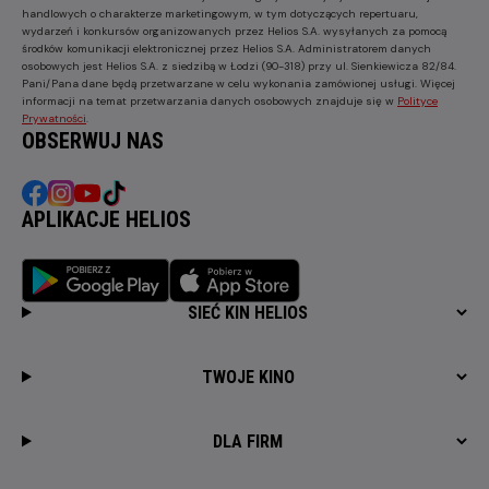
handlowych o charakterze marketingowym, w tym dotyczących repertuaru,
wydarzeń i konkursów organizowanych przez Helios S.A. wysyłanych za pomocą
środków komunikacji elektronicznej przez Helios S.A. Administratorem danych
osobowych jest Helios S.A. z siedzibą w Łodzi (90-318) przy ul. Sienkiewicza 82/84.
Pani/Pana dane będą przetwarzane w celu wykonania zamówionej usługi. Więcej
informacji na temat przetwarzania danych osobowych znajduje się w
Polityce
Prywatności
.
OBSERWUJ NAS
APLIKACJE HELIOS
SIEĆ KIN HELIOS
TWOJE KINO
DLA FIRM