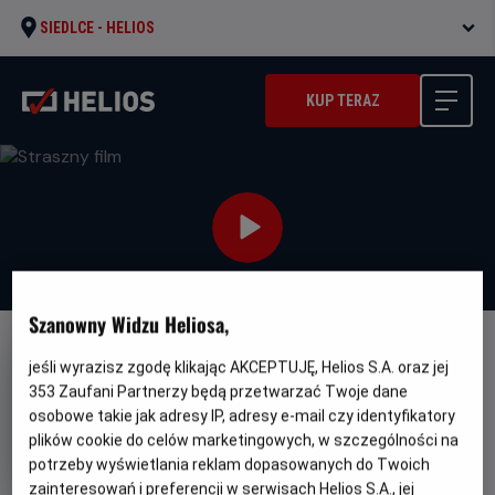
SIEDLCE -
HELIOS
KUP TERAZ
Szanowny Widzu Heliosa,
DUBBING
NAPISY
jeśli wyrazisz zgodę klikając AKCEPTUJĘ, Helios S.A. oraz jej
Straszny film
353
Zaufani Partnerzy będą przetwarzać Twoje dane
osobowe takie jak adresy IP, adresy e-mail czy identyfikatory
Oryginalny
Gatunek
Minimal
Scary Movie
Horror / Komedia
Od
plików cookie do celów marketingowych, w szczególności na
tytuł
wiek
15 lat
potrzeby wyświetlania reklam dopasowanych do Twoich
Czas
Kraj
96 min
USA (2026)
trwania
i
zainteresowań i preferencji w serwisach Helios S.A., jej