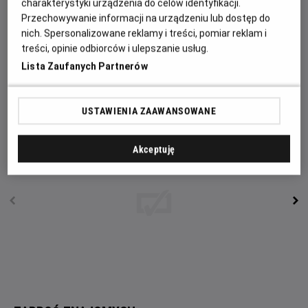
spin-offy, horrory z wyższej półki, historie oryginalne,
charakterystyki urządzenia do celów identyfikacji.
wszystko, co zawiera słowo „dziedzictwo” oraz każdy
Przechowywanie informacji na urządzeniu lub dostęp do
„ostatni rozdział”, który absolutnie nie jest ostatni.
nich. Spersonalizowane reklamy i treści, pomiar reklam i
treści, opinie odbiorców i ulepszanie usług.
Nic nie jest święte. Żaden motyw nie przetrwa. Każda
Lista Zaufanych Partnerów
granica zostaje przekroczona. Bracia Wayans powracają, by
scancelować Cancel Culture.
USTAWIENIA ZAAWANSOWANE
Akceptuję