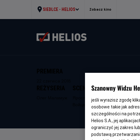
SIEDLCE -
HELIOS
Zobacz kino
PREMIERA
22 czerwca 2018
Szanowny Widzu Hel
REŻYSERIA
SCENARIUSZ
Олег Маламуж
Ярослав
jeśli wyrazisz zgodę kli
Войцешек
osobowe takie jak adresy
szczególności na potrz
Helios S.A., jej aplikac
ograniczyć jej zakres l
podstawą przetwarzania