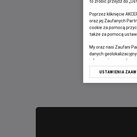
to zrobić przejdź do „
Poprzez kliknięcie AKCE
oraz jej Zaufanych Par
cookie za pomocą przyci
także za pomocą ustawi
My oraz nasi Zaufani P
danych geolokalizacyjny
informacji na urządzeniu
odbiorców i ulepszanie u
USTAWIENIA ZAA
Lista Zaufanych Partn