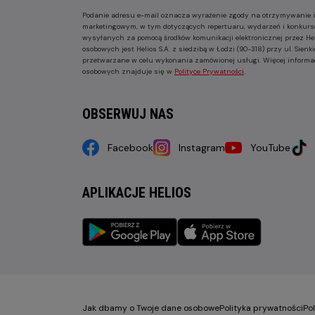
Podanie adresu e-mail oznacza wyrażenie zgody na otrzymywanie i
marketingowym, w tym dotyczących repertuaru, wydarzeń i konkurs
wysyłanych za pomocą środków komunikacji elektronicznej przez He
osobowych jest Helios S.A. z siedzibą w Łodzi (90-318) przy ul. Sie
przetwarzane w celu wykonania zamówionej usługi. Więcej informa
osobowych znajduje się w
Polityce Prywatności
.
OBSERWUJ NAS
Facebook
Instagram
YouTube
APLIKACJE HELIOS
Jak dbamy o Twoje dane osobowe
Polityka prywatności
Po