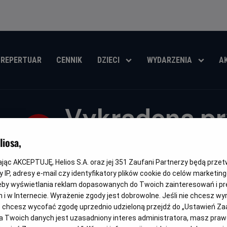
REPERTUAR
CENNIK
DZIECI
WYDARZENIA
A
Vykradena pr
Ruslan i Liud
iosa,
kając AKCEPTUJĘ, Helios S.A. oraz jej
351
Zaufani Partnerzy będą prze
Oryginalny
Gatunek
Vykradena pryntsesa: Ruslan i Liudmyla
Animowany
tytuł
 IP, adresy e-mail czy identyfikatory plików cookie do celów marketin
eby wyświetlania reklam dopasowanych do Twoich zainteresowań i pr
OBSERWUJ
jach i w Internecie. Wyrażenie zgody jest dobrowolne. Jeśli nie chcesz w
ub chcesz wycofać zgodę uprzednio udzieloną przejdź do „Ustawień Z
 Twoich danych jest uzasadniony interes administratora, masz prawo