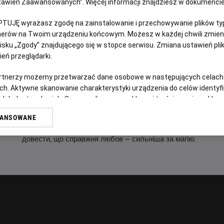
Ustawień Zaawansowanych”. Więcej informacji znajdziesz w dokumenci
WERSJA JĘZYKOWA UA
PTUJĘ wyrażasz zgodę na zainstalowanie i przechowywanie plików typu
tnerów na Twoim urządzeniu końcowym. Możesz w każdej chwili zmieni
OPIS FILMU
sku „Zgody” znajdującego się w stopce serwisu. Zmiana ustawień pli
eń przeglądarki.
Ця дивовижна історія трапилась у чарівному місті Києві – 
artnerzy możemy przetwarzać dane osobowe w następujących celach
могутніх чаклунів. Мандрівний артист Руслан, який мріє ст
ch. Aktywne skanowanie charakterystyki urządzenia do celów identyf
закохався в неї, навіть не підозрюючи, що дівчина - доньк
 lub dostęp do nich. Spersonalizowane reklamy i treści, pomiar reklam i
судилося тривати вічно: злий чаклун Чорномор з’явився в 
sług.
кохану, прагнучи перетворити силу її кохання на власну 
WANSOWANE
erów
рушив у погоню за викраденою принцесою, щоб, здолавши
довести, що справжня любов – сильніша за магію.