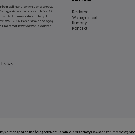
nformacji handlowych o charakterze
Reklama
ów organizowanych przez Helios S.A.
lios S.A. Administratorem danych
Wynajem sal
nkiewicza 82/84. Pani/Pana dane będą
Kupony
cji na temat przetwarzania danych
Kontakt
TikTok
lityka transparentności
Zgody
Regulamin e-sprzedaży
Oświadczenie o dostępno