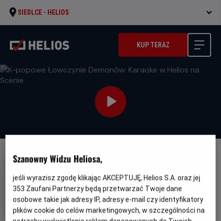
SIEDLCE -
HELIOS
KUP TERAZ
Szanowny Widzu Heliosa,
jeśli wyrazisz zgodę klikając AKCEPTUJĘ, Helios S.A. oraz jej
353
Zaufani Partnerzy będą przetwarzać Twoje dane
K-popowe Łowczynie
osobowe takie jak adresy IP, adresy e-mail czy identyfikatory
Demonów: Karaoke w Helios na
plików cookie do celów marketingowych, w szczególności na