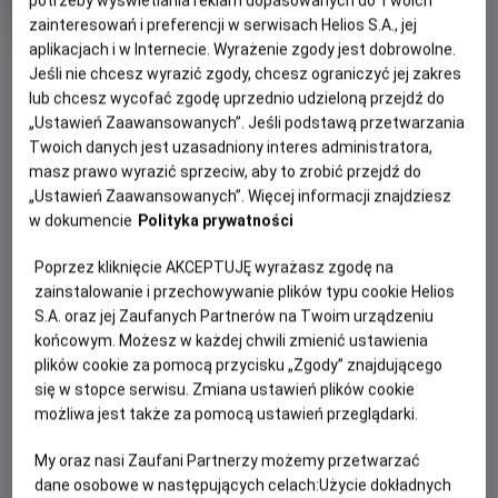
potrzeby wyświetlania reklam dopasowanych do Twoich
Scenie
zainteresowań i preferencji w serwisach Helios S.A., jej
Oryginalny
Gatunek
Mini
K-Pop Demon Hunters
Animowany
OBSERWUJ
aplikacjach i w Internecie. Wyrażenie zgody jest dobrowolne.
tytuł
wiek
Od 10 lat
Jeśli nie chcesz wyrazić zgody, chcesz ograniczyć jej zakres
Czas
106 min
lub chcesz wycofać zgodę uprzednio udzieloną przejdź do
trwania
„Ustawień Zaawansowanych”. Jeśli podstawą przetwarzania
WIĘCEJ SZCZEGÓŁÓW
REŻYSERIA
SCENARIUSZ
Twoich danych jest uzasadniony interes administratora,
OPIS WYDARZENIA
Maggie Kang, Chris
Maggie Kang, Hannah
masz prawo wyrazić sprzeciw, aby to zrobić przejdź do
Appelhans
McMechan, Danya Jimenez
„Ustawień Zaawansowanych”. Więcej informacji znajdziesz
OBSADA
Bo właśnie tak tak tak się wyżej wznieś! W kinach od 10
w dokumencie
Polityka prywatności
czerwca!
Ji-young Yoo, May Hong, Arden Cho
Poprzez kliknięcie AKCEPTUJĘ wyrażasz zgodę na
Domknij Honmoon i zaśpiewaj najlepsze hity z filmu „K-
zainstalowanie i przechowywanie plików typu cookie Helios
popowe łowczynie demonów” razem z HUNTR/X i Saja
S.A. oraz jej Zaufanych Partnerów na Twoim urządzeniu
Boys. Pełna wersja karaoke hitowego filmu Netflixa w kinach
końcowym. Możesz w każdej chwili zmienić ustawienia
plików cookie za pomocą przycisku „Zgody” znajdującego
tylko od 10 czerwca.
się w stopce serwisu. Zmiana ustawień plików cookie
Gwiazdy K-popu Rumi, Mira i Zoey w przerwach między
możliwa jest także za pomocą ustawień przeglądarki.
koncertami na pełnych stadionach bronią fanów przed
My oraz nasi Zaufani Partnerzy możemy przetwarzać
nadnaturalnymi zagrożeniami, korzystając ze swoich
dane osobowe w następujących celach:
Użycie dokładnych
tajemnych mocy.