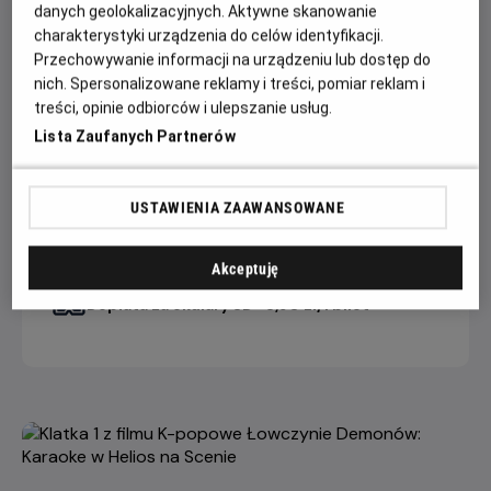
danych geolokalizacyjnych. Aktywne skanowanie
charakterystyki urządzenia do celów identyfikacji.
Przechowywanie informacji na urządzeniu lub dostęp do
CENNIK
nich. Spersonalizowane reklamy i treści, pomiar reklam i
treści, opinie odbiorców i ulepszanie usług.
Lista Zaufanych Partnerów
15 dni +
10-14 dni
2-9 dni
do seansu
do seansu
do seansu
22,90 ZŁ
26,90 ZŁ
28,90 ZŁ
HNS FILM
USTAWIENIA ZAAWANSOWANE
Akceptuję
Dopłata internetowa 1,50 zł/1 bilet
Dopłata za okulary 3D +3,90 zł/1 bilet