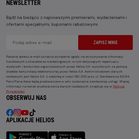
NEWSLETTER
Bądź na bieżąco z najnowszymi premierami, wydarzeniami i
ofertami specjalnymi, kuponami rabatowymi
ZAPISZ MNIE
Podanie adresu e-mail oznacza wyrażenie zgody na otrzymywanie informacji
handlowych o charakterze marketingowym, w tym dotyczących repertuaru,
wydarzeń i konkursów organizowanych przez Helios S.A. wysyłanych za pomocą
środków komunikacji elektronicznej przez Helios S.A. Administratorem danych
osobowych jest Helios S.A. z siedzibą w Łodzi (90-318) przy ul. Sienkiewicza 82/84.
Pani/Pana dane będą przetwarzane w celu wykonania zamówionej usługi. Więcej
informacji na temat przetwarzania danych osobowych znajduje się w
Polityce
Prywatności
.
OBSERWUJ NAS
APLIKACJE HELIOS