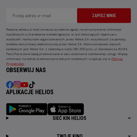
ZAPISZ MNIE
Podanie adresu e-mail oznacza wyrażenie zgody na otrzymywanie informacji
handlowych o charakterze marketingowym, w tym dotyczących repertuaru,
wydarzeń i konkursów organizowanych przez Helios S.A. wysyłanych za pomocą
środków komunikacji elektronicznej przez Helios S.A. Administratorem danych
osobowych jest Helios S.A. z siedzibą w Łodzi (90-318) przy ul. Sienkiewicza 82/84.
Pani/Pana dane będą przetwarzane w celu wykonania zamówionej usługi. Więcej
informacji na temat przetwarzania danych osobowych znajduje się w
Polityce
Prywatności
.
OBSERWUJ NAS
APLIKACJE HELIOS
SIEĆ KIN HELIOS
TWOJE KINO