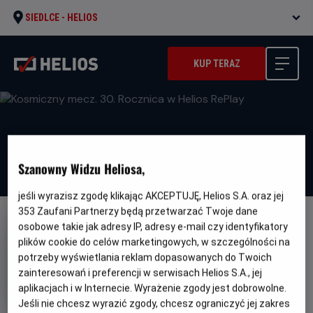
SIEDLCE -
HELIOS
KUP TERAZ
Szanowny Widzu Heliosa,
jeśli wyrazisz zgodę klikając AKCEPTUJĘ, Helios S.A. oraz jej
353
Zaufani Partnerzy będą przetwarzać Twoje dane
osobowe takie jak adresy IP, adresy e-mail czy identyfikatory
plików cookie do celów marketingowych, w szczególności na
potrzeby wyświetlania reklam dopasowanych do Twoich
zainteresowań i preferencji w serwisach Helios S.A., jej
Kosmiczny mecz. 30. Rocznica
aplikacjach i w Internecie. Wyrażenie zgody jest dobrowolne.
w Helios RePlay
Jeśli nie chcesz wyrazić zgody, chcesz ograniczyć jej zakres