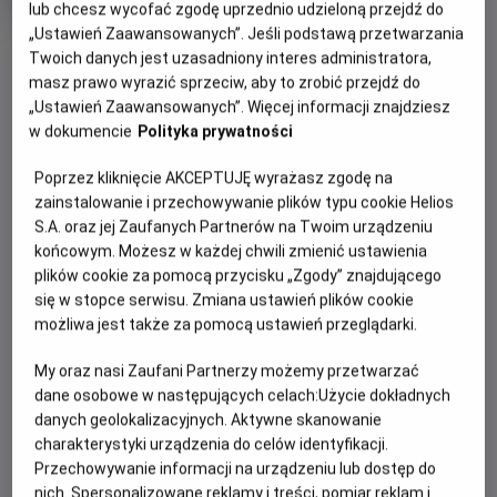
lub chcesz wycofać zgodę uprzednio udzieloną przejdź do
Oryginalny
Gatunek
Space Jam. 30th Anniversary
tytuł
Animowany / Komedia / Familijny /
„Ustawień Zaawansowanych”. Jeśli podstawą przetwarzania
OBSERWUJ
Minimalny
Sportowy
Od 8 lat
Twoich danych jest uzasadniony interes administratora,
Czas
wiek
98 min
masz prawo wyrazić sprzeciw, aby to zrobić przejdź do
trwania
„Ustawień Zaawansowanych”. Więcej informacji znajdziesz
WIĘCEJ SZCZEGÓŁÓW
REŻYSERIA
SCENARIUSZ
w dokumencie
Polityka prywatności
OPIS WYDARZENIA
Joe Pytka
Leo Benvenuti, Steve
Poprzez kliknięcie AKCEPTUJĘ wyrażasz zgodę na
Rudnick, Timothy Harris
zainstalowanie i przechowywanie plików typu cookie Helios
OBSADA
Bohaterowie kreskówek Looney Tunes z Królikiem Bugsem
S.A. oraz jej Zaufanych Partnerów na Twoim urządzeniu
na czele porywają Michaela Jordana, by ten pomógł im
Michael Jordan, Wayne Knight, Theresa Randle
końcowym. Możesz w każdej chwili zmienić ustawienia
wygrać ważny mecz koszykówki.
plików cookie za pomocą przycisku „Zgody” znajdującego
się w stopce serwisu. Zmiana ustawień plików cookie
możliwa jest także za pomocą ustawień przeglądarki.
My oraz nasi Zaufani Partnerzy możemy przetwarzać
dane osobowe w następujących celach:
Użycie dokładnych
danych geolokalizacyjnych. Aktywne skanowanie
charakterystyki urządzenia do celów identyfikacji.
Przechowywanie informacji na urządzeniu lub dostęp do
nich. Spersonalizowane reklamy i treści, pomiar reklam i