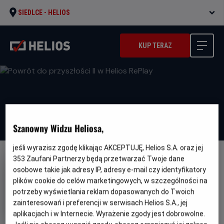
SIEDLCE -
HELIOS
KUP TERAZ
Szanowny Widzu Heliosa,
jeśli wyrazisz zgodę klikając AKCEPTUJĘ, Helios S.A. oraz jej
353
Zaufani Partnerzy będą przetwarzać Twoje dane
osobowe takie jak adresy IP, adresy e-mail czy identyfikatory
plików cookie do celów marketingowych, w szczególności na
potrzeby wyświetlania reklam dopasowanych do Twoich
Powrót do przyszłości II w Helios
zainteresowań i preferencji w serwisach Helios S.A., jej
RePlay
aplikacjach i w Internecie. Wyrażenie zgody jest dobrowolne.