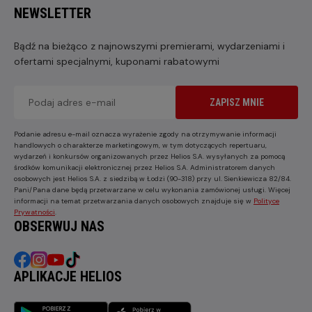
NEWSLETTER
Bądź na bieżąco z najnowszymi premierami, wydarzeniami i
ofertami specjalnymi, kuponami rabatowymi
ZAPISZ MNIE
Podanie adresu e-mail oznacza wyrażenie zgody na otrzymywanie informacji
handlowych o charakterze marketingowym, w tym dotyczących repertuaru,
wydarzeń i konkursów organizowanych przez Helios S.A. wysyłanych za pomocą
środków komunikacji elektronicznej przez Helios S.A. Administratorem danych
osobowych jest Helios S.A. z siedzibą w Łodzi (90-318) przy ul. Sienkiewicza 82/84.
Pani/Pana dane będą przetwarzane w celu wykonania zamówionej usługi. Więcej
informacji na temat przetwarzania danych osobowych znajduje się w
Polityce
Prywatności
.
OBSERWUJ NAS
APLIKACJE HELIOS