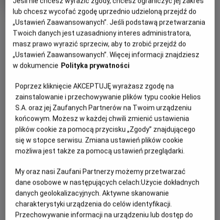
Jeśli nie chcesz wyrazić zgody, chcesz ograniczyć jej zakres
Oryginalny
Gatunek
Back to the Future Part II
Przygodowy /
lub chcesz wycofać zgodę uprzednio udzieloną przejdź do
tytuł
Minimalny
Akcja
Od 13 lat
OBSERWUJ
„Ustawień Zaawansowanych”. Jeśli podstawą przetwarzania
Czas
wiek
118 min
trwania
Twoich danych jest uzasadniony interes administratora,
masz prawo wyrazić sprzeciw, aby to zrobić przejdź do
WIĘCEJ SZCZEGÓŁÓW
„Ustawień Zaawansowanych”. Więcej informacji znajdziesz
REŻYSERIA
SCENARIUSZ
w dokumencie
Polityka prywatności
OPIS WYDARZENIA
Robert Zemeckis
Robert Zemeckis, Bob Gale
OBSADA
Poprzez kliknięcie AKCEPTUJĘ wyrażasz zgodę na
Marty McFly i doktor Brown powracają! Tym razem muszą
Christopher Lloyd, Michael J. Fox, Lea Thompson
zainstalowanie i przechowywanie plików typu cookie Helios
udać się w przyszłość, by uchronić dzieci Marty'ego przed
S.A. oraz jej Zaufanych Partnerów na Twoim urządzeniu
niebezpieczeństwem. Od tego momentu podróże w
końcowym. Możesz w każdej chwili zmienić ustawienia
czasie stają się coraz bardziej szalone, a ekipa musi
plików cookie za pomocą przycisku „Zgody” znajdującego
wykonywać liczne skoki w czasie, ponieważ ich wyprawy
się w stopce serwisu. Zmiana ustawień plików cookie
mają oszałamiający wpływ na bieg historii. To wymagająca
możliwa jest także za pomocą ustawień przeglądarki.
– ale wciąż niezwykle zabawna – kontynuacja serii.
My oraz nasi Zaufani Partnerzy możemy przetwarzać
dane osobowe w następujących celach:
Użycie dokładnych
danych geolokalizacyjnych. Aktywne skanowanie
charakterystyki urządzenia do celów identyfikacji.
Przechowywanie informacji na urządzeniu lub dostęp do