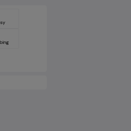
isy
bing