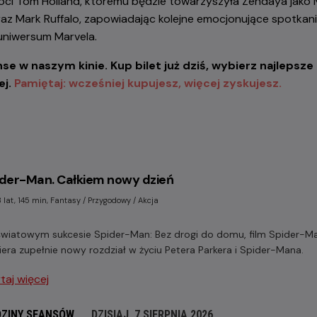
óci Tom Holland, któremu będzie towarzyszyła Zendaya jako M
oraz Mark Ruffalo, zapowiadając kolejne emocjonujące spotkan
uniwersum Marvela.
 w naszym kinie. Kup bilet już dziś, wybierz najlepsze m
ej.
Pamiętaj: wcześniej kupujesz, więcej zyskujesz.
ider-Man. Całkiem nowy dzień
 lat, 145 min, Fantasy / Przygodowy / Akcja
światowym sukcesie Spider-Man: Bez drogi do domu, film Spider-M
iera zupełnie nowy rozdział w życiu Petera Parkera i Spider-Mana.
taj więcej
ZINY SEANSÓW
DZISIAJ, 7 SIERPNIA 2026