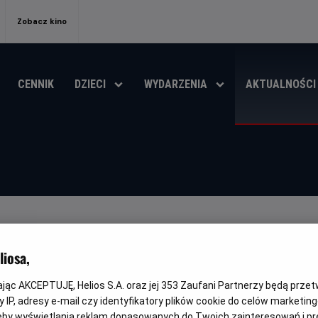
Zobacz kino
CENNIK
DZIECI
WYDARZENIA
AKTUALNOŚCI
: CAŁKIEM NOWY DZIEŃ - JUŻ W 
iosa,
ŚCI
kając AKCEPTUJĘ, Helios S.A. oraz jej
353
Zaufani Partnerzy będą prze
 IP, adresy e-mail czy identyfikatory plików cookie do celów marketin
eby wyświetlania reklam dopasowanych do Twoich zainteresowań i pr