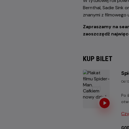
W tytułowej roli powr
Bernthal, Sadie Sink 
znanymi z filmowego 
Zapraszamy na seanse
zaoszczędź najwięc
KUP BILET
Sp
Od 13
Po 
otw
Czy
GOD