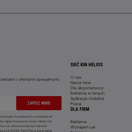
SIEĆ KIN HELIOS
O nas
eniami i ofertami specjalnymi,
Nasze kina
Dla akcjonariuszy
Reklama w kinach
Aplikacje mobilne
ZAPISZ MNIE
Praca
DLA FIRM
nformacji handlowych o charakterze
Reklama
ów organizowanych przez Helios S.A.
lios S.A. Administratorem danych
Wynajem sal
nkiewicza 82/84. Pani/Pana dane będą