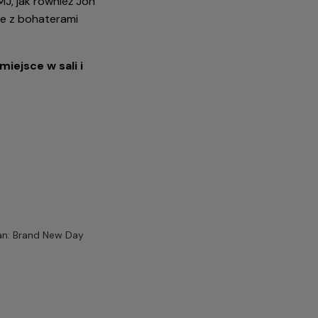
J, jak również Jon
ie z bohaterami
iejsce w sali i
an: Brand New Day