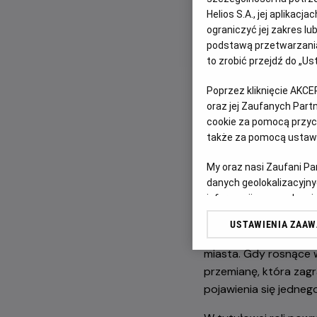
Dołącz do Spider-Ma
Helios S.A., jej aplikac
kontynuację z Tome
ograniczyć jej zakres l
podstawą przetwarzania
to zrobić przejdź do „
Poprzez kliknięcie AKCE
oraz jej Zaufanych Par
cookie za pomocą przyci
także za pomocą ustawi
My oraz nasi Zaufani P
Po światowym sukcesi
danych geolokalizacyjny
informacji na urządzeniu
zupełnie nowy rozdzia
odbiorców i ulepszanie u
żyjącym samotnie - od 
USTAWIENIA ZAA
Lista Zaufanych Partn
Walcząc z przestępczo
miasta. Gdy rosnące 
przemianę, która zag
pojawienia się jednego