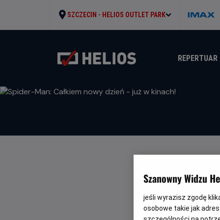
SZCZECIN -
HELIOS OUTLET PARK
REPERTUAR
SPIDER-MAN
Szanowny Widzu Hel
WRÓĆ DO AKTUALNO
jeśli wyrazisz zgodę kli
osobowe takie jak adresy
szczególności na potrz