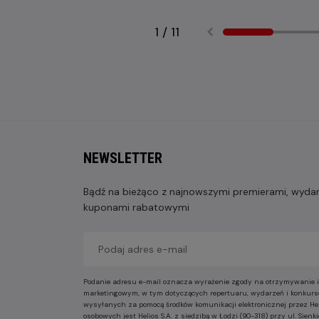
1
/
11
NEWSLETTER
Bądź na bieżąco z najnowszymi premierami, wydarz
kuponami rabatowymi
Podanie adresu e-mail oznacza wyrażenie zgody na otrzymywanie i
marketingowym, w tym dotyczących repertuaru, wydarzeń i konkurs
wysyłanych za pomocą środków komunikacji elektronicznej przez He
osobowych jest Helios S.A. z siedzibą w Łodzi (90-318) przy ul. Sie