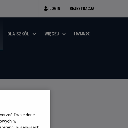
LOGIN
REJESTRACJA
DLA SZKÓŁ
WIĘCEJ
KINACH!
twarzać Twoje dane
gowych, w
eferencji w serwisach