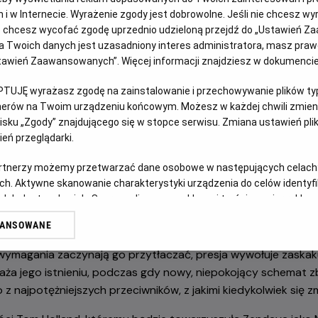
na w jego najbardziej osobistej walce i kup bilet na wy
jach i w Internecie. Wyrażenie zgody jest dobrowolne. Jeśli nie chcesz w
m Hollandem w roli głównej.
ub chcesz wycofać zgodę uprzednio udzieloną przejdź do „Ustawień Z
 Twoich danych jest uzasadniony interes administratora, masz prawo
Ustawień Zaawansowanych”. Więcej informacji znajdziesz w dokumenci
PTUJĘ wyrażasz zgodę na zainstalowanie i przechowywanie plików typu
tnerów na Twoim urządzeniu końcowym. Możesz w każdej chwili zmieni
sku „Zgody” znajdującego się w stopce serwisu. Zmiana ustawień pli
eń przeglądarki.
artnerzy możemy przetwarzać dane osobowe w następujących celach
e „Spider-Man: Bez drogi do domu”, film „Spider-Man: Całkie
ch. Aktywne skanowanie charakterystyki urządzenia do celów identyf
 lub dostęp do nich. Spersonalizowane reklamy i treści, pomiar reklam i
ł w życiu Petera Parkera i Spider-Mana. Peter jest teraz do
sług.
czasu, gdy z własnej woli wymazał się z życia i pamięci tych,
WANSOWANE
erów
ścią w Nowym Jorku, który nie zna już jego imienia, w pełni p
wymagania zaczynają go przytłaczać, presja wywołuje zaskak
raża jego istnieniu, podczas gdy nowy, niepokojący schemat 
 z najpotężniejszych przeciwników, z jakimi kiedykolwiek się zm