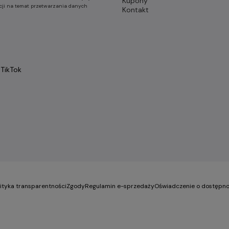
Kupony
cji na temat przetwarzania danych
Kontakt
TikTok
lityka transparentności
Zgody
Regulamin e-sprzedaży
Oświadczenie o dostępno