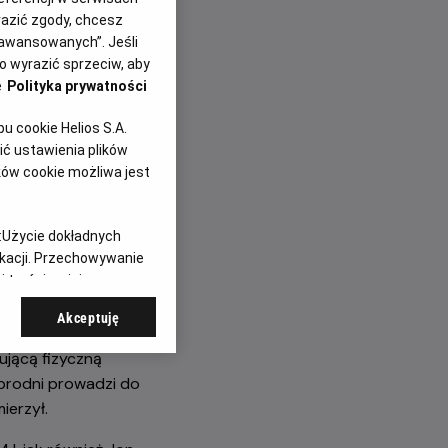
czekiwaną
yrazić zgody, chcesz
aawansowanych”. Jeśli
 wyrazić sprzeciw, aby
e
Polityka prywatności
 cookie Helios S.A.
ć ustawienia plików
ków cookie możliwa jest
:
Użycie dokładnych
m nowy dzień” otwiera
ikacji. Przechowywanie
 treści, opinie
rosłym mężczyzną
 których kochał.
Akceptuję
oświęcił się ochronie
ującą fizyczną
zbrodni prowadzi do
ierzył.