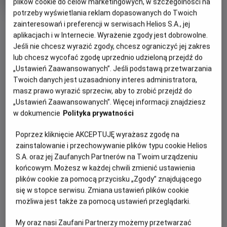
plików cookie do celów marketingowych, w szczególności na
produkcji
potrzeby wyświetlania reklam dopasowanych do Twoich
OBSERWUJ
zainteresowań i preferencji w serwisach Helios S.A., jej
aplikacjach i w Internecie. Wyrażenie zgody jest dobrowolne.
Jeśli nie chcesz wyrazić zgody, chcesz ograniczyć jej zakres
WIĘCEJ SZCZEGÓŁÓW
lub chcesz wycofać zgodę uprzednio udzieloną przejdź do
PREMIERA
„Ustawień Zaawansowanych”. Jeśli podstawą przetwarzania
28 sierpnia 2026
Twoich danych jest uzasadniony interes administratora,
REŻYSERIA
SCENARIUSZ
GODZINY SEANSÓW
masz prawo wyrazić sprzeciw, aby to zrobić przejdź do
Ridley Scott
Mark L. Smith
„Ustawień Zaawansowanych”. Więcej informacji znajdziesz
PIĄTEK, 28 SIERPNIA 2026
OBSADA
w dokumencie
Polityka prywatności
PIĄTEK,
Josh Brolin, Guy Pearce, Benedict Wong, Allison Janney,
28
19:00
Margaret Qualley, Jacob Elordi
Poprzez kliknięcie AKCEPTUJĘ wyrażasz zgodę na
SIERPNIA
2D, napisy
zainstalowanie i przechowywanie plików typu cookie Helios
2026
S.A. oraz jej Zaufanych Partnerów na Twoim urządzeniu
końcowym. Możesz w każdej chwili zmienić ustawienia
plików cookie za pomocą przycisku „Zgody” znajdującego
POKAŻ KOLEJNE DNI
się w stopce serwisu. Zmiana ustawień plików cookie
możliwa jest także za pomocą ustawień przeglądarki.
My oraz nasi Zaufani Partnerzy możemy przetwarzać