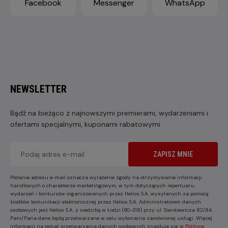
Facebook
Messenger
WhatsApp
NEWSLETTER
Bądź na bieżąco z najnowszymi premierami, wydarzeniami i
ofertami specjalnymi, kuponami rabatowymi
ZAPISZ MNIE
Podanie adresu e-mail oznacza wyrażenie zgody na otrzymywanie informacji
handlowych o charakterze marketingowym, w tym dotyczących repertuaru,
wydarzeń i konkursów organizowanych przez Helios S.A. wysyłanych za pomocą
środków komunikacji elektronicznej przez Helios S.A. Administratorem danych
osobowych jest Helios S.A. z siedzibą w Łodzi (90-318) przy ul. Sienkiewicza 82/84.
Pani/Pana dane będą przetwarzane w celu wykonania zamówionej usługi. Więcej
informacji na temat przetwarzania danych osobowych znajduje się w
Polityce