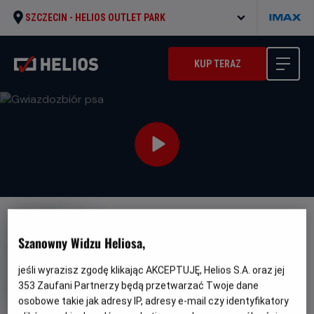
SZCZECIN -
HELIOS OUTLET PARK
KUP TERAZ
NAPISY
JUŻ W SPRZEDAŻY!
PREMIERA
Szanowny Widzu Heliosa,
Gwiazdozbiór psa
jeśli wyrazisz zgodę klikając AKCEPTUJĘ, Helios S.A. oraz jej
Oryginalny
Gatunek
Minimalny
The Dog Stars
Akcja
Od 13 lat
tytuł
Czas
Kraj
wiek
119 min
USA (2026)
353
Zaufani Partnerzy będą przetwarzać Twoje dane
trwania
i
osobowe takie jak adresy IP, adresy e-mail czy identyfikatory
rok