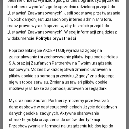
Jeśli nie chcesz wyrazić zgody, chcesz ograniczyć jej zakres
rok
lub chcesz wycofać zgodę uprzednio udzieloną przejdź do
produkcji
OBSERWUJ
„Ustawień Zaawansowanych”. Jeśli podstawą przetwarzania
Twoich danych jest uzasadniony interes administratora,
masz prawo wyrazić sprzeciw, aby to zrobić przejdź do
WIĘCEJ SZCZEGÓŁÓW
„Ustawień Zaawansowanych”. Więcej informacji znajdziesz
PREMIERA
w dokumencie
Polityka prywatności
10 stycznia 2025
REŻYSERIA
SCENARIUSZ
OPIS FILMU
Poprzez kliknięcie AKCEPTUJĘ wyrażasz zgodę na
Maciej Kawulski
Krzysztof Gureczny,
zainstalowanie i przechowywanie plików typu cookie Helios
Agnieszka Kruk
Po letniej przerwie Ada Niezgódka wraca do Akademii, żeby
S.A. oraz jej Zaufanych Partnerów na Twoim urządzeniu
OBSADA
rozwikłać tajemnicę pochodzenia swojego przyjaciela -
końcowym. Możesz w każdej chwili zmienić ustawienia
Piotr Fronczewski, Tomasz Kot, Janusz Chabior, Sebastian
plików cookie za pomocą przycisku „Zgody” znajdującego
Alberta. W tym samym czasie profesor Kleks wyrusza do
Stankiewicz, Antonina Litwiniak, Konrad Repiński
się w stopce serwisu. Zmiana ustawień plików cookie
świata realnego, żeby odnaleźć przyjaciela sprzed lat.
możliwa jest także za pomocą ustawień przeglądarki.
Okazuje się, że oba te tropy prowadzą do dawnego
absolwenta Akademii - Filipa zwanego Golarzem…
My oraz nasi Zaufani Partnerzy możemy przetwarzać
dane osobowe w następujących celach:
Użycie dokładnych
danych geolokalizacyjnych. Aktywne skanowanie
charakterystyki urządzenia do celów identyfikacji.
Przechowywanie informacji na urządzeniu lub dostęp do