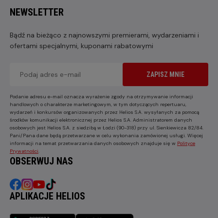
NEWSLETTER
Bądź na bieżąco z najnowszymi premierami, wydarzeniami i
ofertami specjalnymi, kuponami rabatowymi
ZAPISZ MNIE
Podanie adresu e-mail oznacza wyrażenie zgody na otrzymywanie informacji
handlowych o charakterze marketingowym, w tym dotyczących repertuaru,
wydarzeń i konkursów organizowanych przez Helios S.A. wysyłanych za pomocą
środków komunikacji elektronicznej przez Helios S.A. Administratorem danych
osobowych jest Helios S.A. z siedzibą w Łodzi (90-318) przy ul. Sienkiewicza 82/84.
Pani/Pana dane będą przetwarzane w celu wykonania zamówionej usługi. Więcej
informacji na temat przetwarzania danych osobowych znajduje się w
Polityce
Prywatności
.
OBSERWUJ NAS
APLIKACJE HELIOS