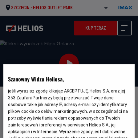
SZCZECIN -
HELIOS OUTLET PARK
KUP TERAZ
Szanowny Widzu Heliosa,
jeśli wyrazisz zgodę klikając AKCEPTUJĘ, Helios S.A. oraz jej
353
Zaufani Partnerzy będą przetwarzać Twoje dane
FILM POLSKI
osobowe takie jak adresy IP, adresy e-mail czy identyfikatory
Kleks i wynalazek Filipa Golarza
plików cookie do celów marketingowych, w szczególności na
potrzeby wyświetlania reklam dopasowanych do Twoich
Gatunek
Minimalny
Fantasy / Przygodowy / Familijny
Od 7
wiek
zainteresowań i preferencji w serwisach Helios S.A., jej
lat
Czas
Kraj
116 min
Polska (2025)
aplikacjach i w Internecie. Wyrażenie zgody jest dobrowolne.
trwania
i