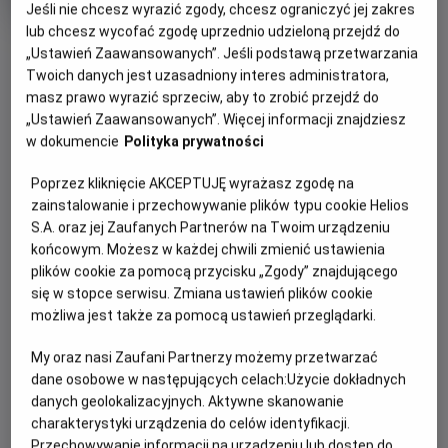
Jeśli nie chcesz wyrazić zgody, chcesz ograniczyć jej zakres
rok
produkcji
lub chcesz wycofać zgodę uprzednio udzieloną przejdź do
OBSERWUJ
„Ustawień Zaawansowanych”. Jeśli podstawą przetwarzania
Twoich danych jest uzasadniony interes administratora,
masz prawo wyrazić sprzeciw, aby to zrobić przejdź do
WIĘCEJ SZCZEGÓŁÓW
PREMIERA
„Ustawień Zaawansowanych”. Więcej informacji znajdziesz
w dokumencie
Polityka prywatności
6 grudnia 2024
REŻYSERIA
OPIS FILMU
Poprzez kliknięcie AKCEPTUJĘ wyrażasz zgodę na
Джон М. Чу
zainstalowanie i przechowywanie plików typu cookie Helios
OBSADA
Цієї осені одна із найулюбленіших світових історій оживе у
S.A. oraz jej Zaufanych Partnerów na Twoim urządzeniu
захопливій та величній кінопригоді! Зустрічайте лауреатку
Синтія Еріво, Аріана Ґранде
końcowym. Możesz w każdej chwili zmienić ustawienia
премії «Еммі» Синтію Еріво у ролі Ельфаби – зеленошкірої
plików cookie za pomocą przycisku „Zgody” znajdującego
чаклунки-вигнанниці, та володарку мультиплатинової
się w stopce serwisu. Zmiana ustawień plików cookie
премії «Ґреммі», суперзірку світового масштабу Аріану
możliwa jest także za pomocą ustawień przeglądarki.
Ґранде у ролі молодої та амбітної Глінди. Неймовірна
My oraz nasi Zaufani Partnerzy możemy przetwarzać
історія кохання, суперництва та магії, що розкриє
dane osobowe w następujących celach:
Użycie dokładnych
неповторний світ країни Оз!
danych geolokalizacyjnych. Aktywne skanowanie
charakterystyki urządzenia do celów identyfikacji.
Przechowywanie informacji na urządzeniu lub dostęp do