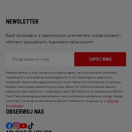
NEWSLETTER
Bądź na bieżąco z najnowszymi premierami, wydarzeniami i
ofertami specjalnymi, kuponami rabatowymi
ZAPISZ MNIE
Podanie adresu e-mail oznacza wyrażenie zgody na otrzymywanie informacji
handlowych o charakterze marketingowym, w tym dotyczących repertuaru,
wydarzeń i konkursów organizowanych przez Helios S.A. wysyłanych za pomocą
środków komunikacji elektronicznej przez Helios S.A. Administratorem danych
osobowych jest Helios S.A. z siedzibą w Łodzi (90-318) przy ul. Sienkiewicza 82/84.
Pani/Pana dane będą przetwarzane w celu wykonania zamówionej usługi. Więcej
informacji na temat przetwarzania danych osobowych znajduje się w
Polityce
Prywatności
.
OBSERWUJ NAS