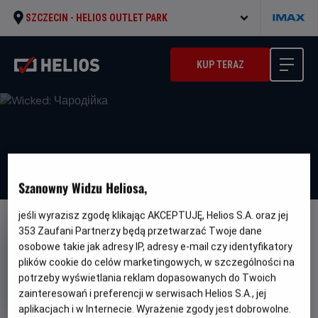
SZCZECIN -
HELIOS OUTLET PARK
KUP TERAZ
Szanowny Widzu Heliosa,
jeśli wyrazisz zgodę klikając AKCEPTUJĘ, Helios S.A. oraz jej
DUBBING
WERSJA JĘZYKOWA UA
353
Zaufani Partnerzy będą przetwarzać Twoje dane
osobowe takie jak adresy IP, adresy e-mail czy identyfikatory
Wicked: Чародійка
plików cookie do celów marketingowych, w szczególności na
Oryginalny
Gatunek
Wicked: Part One
Fantasy / Przygodowy
potrzeby wyświetlania reklam dopasowanych do Twoich
tytuł
Minimalny
/ Musical
Od 10 lat
zainteresowań i preferencji w serwisach Helios S.A., jej
Czas
Kraj
wiek
161 min
USA
aplikacjach i w Internecie. Wyrażenie zgody jest dobrowolne.
trwania
i