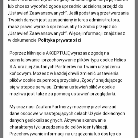
rok
lub chcesz wycofać zgodę uprzednio udzieloną przejdź do
produkcji
OBSERWUJ
„Ustawień Zaawansowanych”. Jeśli podstawą przetwarzania
Twoich danych jest uzasadniony interes administratora,
masz prawo wyrazić sprzeciw, aby to zrobić przejdź do
„Ustawień Zaawansowanych”. Więcej informacji znajdziesz
WIĘCEJ SZCZEGÓŁÓW
PREMIERA
w dokumencie
Polityka prywatności
15 maja 2026
REŻYSERIA
SCENARIUSZ
OPIS FILMU
Poprzez kliknięcie AKCEPTUJĘ wyrażasz zgodę na
Mike Marzuk
Gesa Scheibner
zainstalowanie i przechowywanie plików typu cookie Helios
S.A. oraz jej Zaufanych Partnerów na Twoim urządzeniu
Willow odziedziczyła nie tylko majątek po swej babci, ale
końcowym. Możesz w każdej chwili zmienić ustawienia
także magiczne moce. Niestety jej ojciec planuje sprzedać
plików cookie za pomocą przycisku „Zgody” znajdującego
las, z którego wywodzi się cała magia. Wraz z trzema
się w stopce serwisu. Zmiana ustawień plików cookie
innymi czarownicami postanawiają uratować czarodziejską
możliwa jest także za pomocą ustawień przeglądarki.
krainę.
My oraz nasi Zaufani Partnerzy możemy przetwarzać
dane osobowe w następujących celach:
Użycie dokładnych
danych geolokalizacyjnych. Aktywne skanowanie
charakterystyki urządzenia do celów identyfikacji.
Przechowywanie informacji na urządzeniu lub dostęp do