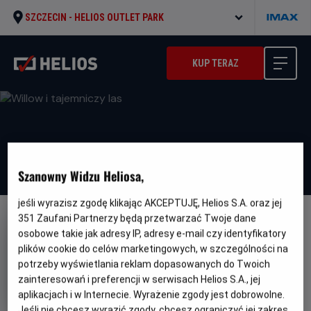
SZCZECIN -
HELIOS OUTLET PARK
KUP TERAZ
Szanowny Widzu Heliosa,
jeśli wyrazisz zgodę klikając AKCEPTUJĘ, Helios S.A. oraz jej
351
Zaufani Partnerzy będą przetwarzać Twoje dane
DUBBING
osobowe takie jak adresy IP, adresy e-mail czy identyfikatory
Willow i tajemniczy las
plików cookie do celów marketingowych, w szczególności na
potrzeby wyświetlania reklam dopasowanych do Twoich
Oryginalny
Gatunek
Ein Mädchen namens Willow
Familijny
zainteresowań i preferencji w serwisach Helios S.A., jej
tytuł
Minimalny
Od 6 lat
Czas
wiek
Kraj
100 min
Niemcy
aplikacjach i w Internecie. Wyrażenie zgody jest dobrowolne.
trwania
i
Jeśli nie chcesz wyrazić zgody, chcesz ograniczyć jej zakres