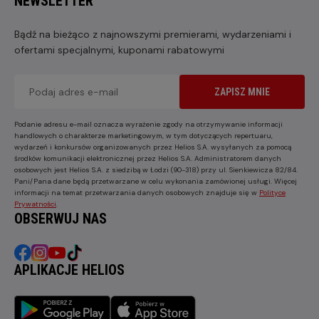
NEWSLETTER
Bądź na bieżąco z najnowszymi premierami, wydarzeniami i
ofertami specjalnymi, kuponami rabatowymi
ZAPISZ MNIE
Podanie adresu e-mail oznacza wyrażenie zgody na otrzymywanie informacji
handlowych o charakterze marketingowym, w tym dotyczących repertuaru,
wydarzeń i konkursów organizowanych przez Helios S.A. wysyłanych za pomocą
środków komunikacji elektronicznej przez Helios S.A. Administratorem danych
osobowych jest Helios S.A. z siedzibą w Łodzi (90-318) przy ul. Sienkiewicza 82/84.
Pani/Pana dane będą przetwarzane w celu wykonania zamówionej usługi. Więcej
informacji na temat przetwarzania danych osobowych znajduje się w
Polityce
Prywatności
.
OBSERWUJ NAS
APLIKACJE HELIOS