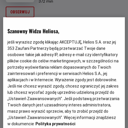
Czas
wiek
372 min
trwania
OBSERWUJ
OPIS WYDARZENIA
Szanowny Widzu Heliosa,
jeśli wyrazisz zgodę klikając AKCEPTUJĘ, Helios S.A. oraz jej
Już
26 czerwca
, na dobry początek wakacji, zaraz po
353
Zaufani Partnerzy będą przetwarzać Twoje dane
rozdaniu szkolnych świadectw, Nocne Maratony Filmowe
osobowe takie jak adresy IP, adresy e-mail czy identyfikatory
zapraszają na Maraton Horrorów! Ten przygotowany z
plików cookie do celów marketingowych, w szczególności na
myślą o Was zestaw filmów, to idealny sposób na
potrzeby wyświetlania reklam dopasowanych do Twoich
odreagowanie całego roku szkolnego! Na początek
zainteresowań i preferencji w serwisach Helios S.A., jej
pierwsza przerażająca premiera tego wieczoru,
“RYTUAŁ
aplikacjach i w Internecie. Wyrażenie zgody jest dobrowolne.
LILY”
! Po krótkiej przerwie, trzymający w obezwładniającym
Jeśli nie chcesz wyrazić zgody, chcesz ograniczyć jej zakres
napięciu, przedpremierowy pokaz filmu
„LALKA”
. Dalej
lub chcesz wycofać zgodę uprzednio udzieloną przejdź do
będzie jeszcze mocniej, bo kolejną premierą tej nocy
„Ustawień Zaawansowanych”. Jeśli podstawą przetwarzania
będzie
„KRWAWE POLOWANIE”
i na koniec
Twoich danych jest uzasadniony interes administratora,
„POŚWIĘCENI”
.
masz prawo wyrazić sprzeciw, aby to zrobić przejdź do
„Ustawień Zaawansowanych”. Więcej informacji znajdziesz
Start:
26.06.2026, godz. 23.00;
Meta:
27.06.2026 r. około
w dokumencie
Polityka prywatności