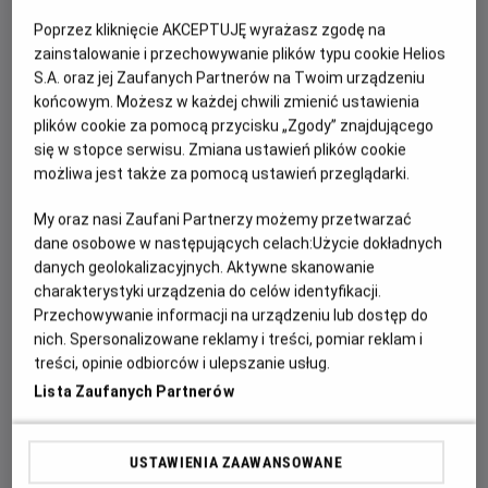
godz. 5.50
Poprzez kliknięcie AKCEPTUJĘ wyrażasz zgodę na
Zagramy kolejno:
zainstalowanie i przechowywanie plików typu cookie Helios
S.A. oraz jej Zaufanych Partnerów na Twoim urządzeniu
RYTUAŁ LILY
(
PREMIERA!
)
końcowym. Możesz w każdej chwili zmienić ustawienia
LALKA
(
PRZEDPREMIERA!
)
plików cookie za pomocą przycisku „Zgody” znajdującego
KRWAWE POLOWANIE
(
PREMIERA!
)
się w stopce serwisu. Zmiana ustawień plików cookie
POŚWIĘCENI
możliwa jest także za pomocą ustawień przeglądarki.
Będzie to wyjątkowa, pełna grozy uczta filmowa i jesteśmy
My oraz nasi Zaufani Partnerzy możemy przetwarzać
przekonani, że jeszcze długo po powrocie do domu nie
dane osobowe w następujących celach:
Użycie dokładnych
będziecie mogli zasnąć. Czy jesteście na to gotowi?
danych geolokalizacyjnych. Aktywne skanowanie
charakterystyki urządzenia do celów identyfikacji.
Przechowywanie informacji na urządzeniu lub dostęp do
nich. Spersonalizowane reklamy i treści, pomiar reklam i
FILMY WYDARZENIA
treści, opinie odbiorców i ulepszanie usług.
Lista Zaufanych Partnerów
Poświęceni
Od 15 lat, 95 min
USTAWIENIA ZAAWANSOWANE