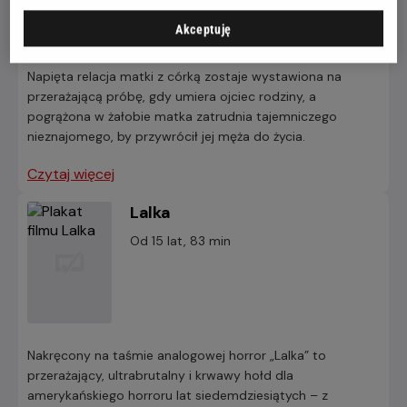
Akceptuję
Napięta relacja matki z córką zostaje wystawiona na
przerażającą próbę, gdy umiera ojciec rodziny, a
pogrążona w żałobie matka zatrudnia tajemniczego
nieznajomego, by przywrócił jej męża do życia.
Czytaj więcej
Lalka
Od 15 lat, 83 min
Nakręcony na taśmie analogowej horror „Lalka” to
przerażający, ultrabrutalny i krwawy hołd dla
amerykańskiego horroru lat siedemdziesiątych – z