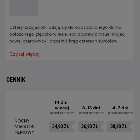
Cztery przyjaciółki udają się do odosobnionego domu
położonego głęboko w lesie, aby odprawić rytuał inicjacji
nowej czarownicy i dopełnić krąg czterech żywiołów.
Czytaj więcej
CENNIK
14 dni i
więcej
8-13 dni
4-7 dni
przed seansem
przed seansem
przed seansem
p
NOCNY
34,90 ZŁ
36,90 ZŁ
38,90 ZŁ
MARATON
FILMOWY