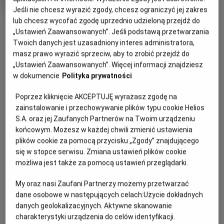
OCENA HELIOS
rok
Jeśli nie chcesz wyrazić zgody, chcesz ograniczyć jej zakres
produkcji
OBSERWUJ
lub chcesz wycofać zgodę uprzednio udzieloną przejdź do
„Ustawień Zaawansowanych”. Jeśli podstawą przetwarzania
Twoich danych jest uzasadniony interes administratora,
masz prawo wyrazić sprzeciw, aby to zrobić przejdź do
WIĘCEJ SZCZEGÓŁÓW
PREMIERA
„Ustawień Zaawansowanych”. Więcej informacji znajdziesz
26 listopada 2021
w dokumencie
Polityka prywatności
REŻYSERIA
SCENARIUSZ
OPIS FILMU
Байрон Говард, Чаріс
Чаріс Кастро Сміт, Джаред
Poprzez kliknięcie AKCEPTUJĘ wyrażasz zgodę na
Кастро Сміт, Джаред Буш
Буш
zainstalowanie i przechowywanie plików typu cookie Helios
Нова анімація «Енканто: Світ магії» від Walt Disney
S.A. oraz jej Zaufanych Partnerów na Twoim urządzeniu
Animation Studios розповідає історію про незвичайну
końcowym. Możesz w każdej chwili zmienić ustawienia
родину Мадриґаль. Вони живуть у чарівному будиночку,
plików cookie za pomocą przycisku „Zgody” znajdującego
захованому в горах Колумбії, у жвавому містечку під
się w stopce serwisu. Zmiana ustawień plików cookie
назвою Енканто. Магія Енканто благословила кожну
możliwa jest także za pomocą ustawień przeglądarki.
дитину в родині унікальним подарунком: від суперсили до
дару зцілення. Кожну дитину…окрім Мірабель. Однак, коли
My oraz nasi Zaufani Partnerzy możemy przetwarzać
дівчина з’ясовує, що магії Енканто загрожує небезпека,
dane osobowe w następujących celach:
Użycie dokładnych
Мірабель вирішує, що саме вона, єдина звичайна дитина
danych geolokalizacyjnych. Aktywne skanowanie
родини Мадриґаль, має стати останньою надією на
charakterystyki urządzenia do celów identyfikacji.