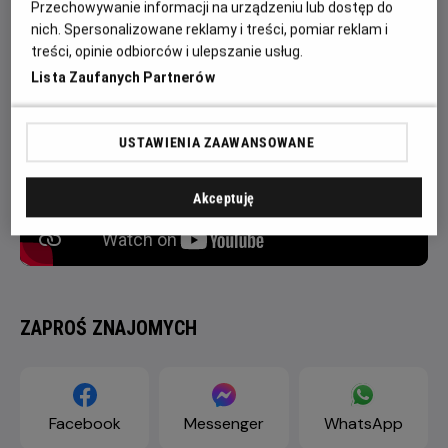
Przechowywanie informacji na urządzeniu lub dostęp do
порятунок містечка.
nich. Spersonalizowane reklamy i treści, pomiar reklam i
treści, opinie odbiorców i ulepszanie usług.
Lista Zaufanych Partnerów
USTAWIENIA ZAAWANSOWANE
Akceptuję
ZAPROŚ ZNAJOMYCH
Facebook
Messenger
WhatsApp