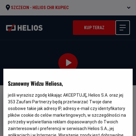
SZCZECIN -
HELIOS CHR KUPIEC
KUP TERAZ
Szanowny Widzu Heliosa,
jeśli wyrazisz zgodę klikając AKCEPTUJĘ, Helios S.A. oraz jej
DUBBING
WERSJA JĘZYKOWA UA
353
Zaufani Partnerzy będą przetwarzać Twoje dane
Enkanto: Svit Mahiyi - UA
osobowe takie jak adresy IP, adresy e-mail czy identyfikatory
plików cookie do celów marketingowych, w szczególności na
Oryginalny
Gatunek
Min
Encanto
Animowany / Przygodowy
potrzeby wyświetlania reklam dopasowanych do Twoich
tytuł
wie
Od 7 lat
Czas
Kraj
zainteresowań i preferencji w serwisach Helios S.A., jej
110 min
USA (2021)
trwania
i
7.2
aplikacjach i w Internecie. Wyrażenie zgody jest dobrowolne.