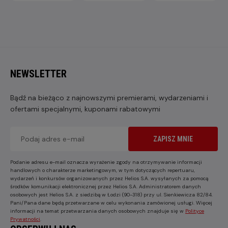
NEWSLETTER
Bądź na bieżąco z najnowszymi premierami, wydarzeniami i
ofertami specjalnymi, kuponami rabatowymi
ZAPISZ MNIE
Podanie adresu e-mail oznacza wyrażenie zgody na otrzymywanie informacji
handlowych o charakterze marketingowym, w tym dotyczących repertuaru,
wydarzeń i konkursów organizowanych przez Helios S.A. wysyłanych za pomocą
środków komunikacji elektronicznej przez Helios S.A. Administratorem danych
osobowych jest Helios S.A. z siedzibą w Łodzi (90-318) przy ul. Sienkiewicza 82/84.
Pani/Pana dane będą przetwarzane w celu wykonania zamówionej usługi. Więcej
informacji na temat przetwarzania danych osobowych znajduje się w
Polityce
Prywatności
.