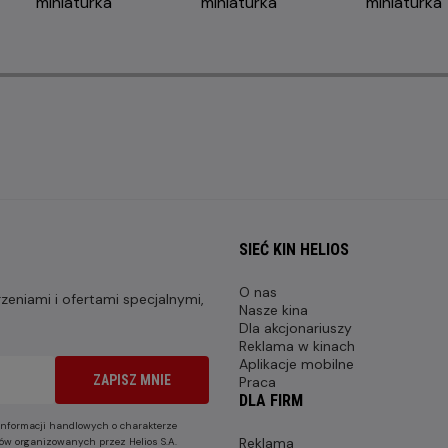
SIEĆ KIN HELIOS
O nas
eniami i ofertami specjalnymi,
Nasze kina
Dla akcjonariuszy
Reklama w kinach
Aplikacje mobilne
ZAPISZ MNIE
Praca
DLA FIRM
nformacji handlowych o charakterze
Reklama
ów organizowanych przez Helios S.A.