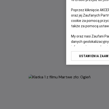
Poprzez kliknięcie AKCE
oraz jej Zaufanych Par
cookie za pomocą przyci
także za pomocą ustawi
My oraz nasi Zaufani P
danych geolokalizacyjny
informacji na urządzeniu
odbiorców i ulepszanie u
USTAWIENIA ZAA
Lista Zaufanych Partn