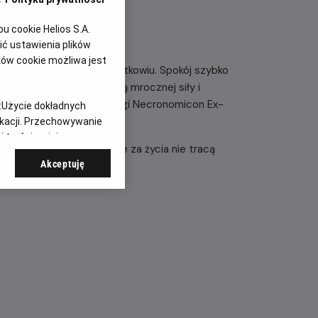
 cookie Helios S.A.
ć ustawienia plików
ków cookie możliwa jest
odosobnionym domu na pustkowiu. Spokój szybko
n po drugim, padają ofiarą mrocznej siły i
e moce przywołane z księgi Necronomicon Ex-
:
Użycie dokładnych
ikacji. Przechowywanie
 treści, opinie
prawdę: przysięgi złożone za życia nie tracą
Akceptuję