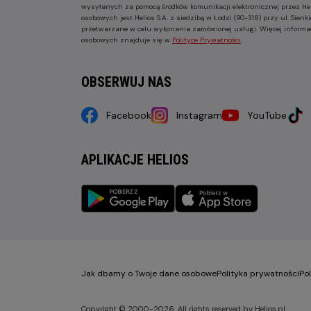
wysyłanych za pomocą środków komunikacji elektronicznej przez He
osobowych jest Helios S.A. z siedzibą w Łodzi (90-318) przy ul. Sie
przetwarzane w celu wykonania zamówionej usługi. Więcej informa
osobowych znajduje się w
Polityce Prywatności
.
OBSERWUJ NAS
Facebook
Instagram
YouTube
APLIKACJE HELIOS
Jak dbamy o Twoje dane osobowe
Polityka prywatności
Po
Copyright © 2000-2026. All rights reserved by Helios.pl