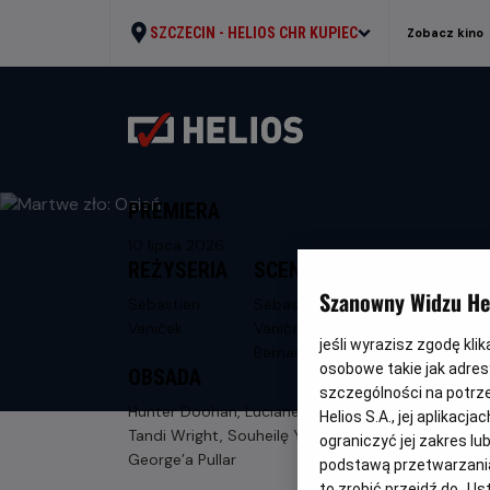
SZCZECIN -
HELIOS CHR KUPIEC
Zobacz kino
PREMIERA
10 lipca 2026
REŻYSERIA
SCENARIUSZ
Szanowny Widzu Hel
Sébastien
Sébastien
Vaniček
Vaniček, Florent
jeśli wyrazisz zgodę kli
Bernard
osobowe takie jak adresy
OBSADA
szczególności na potrz
Hunter Doohan, Luciane Buchanan,
Helios S.A., jej aplikac
Tandi Wright, Souheilę Yacoub,
ograniczyć jej zakres l
George’a Pullar
podstawą przetwarzania
to zrobić przejdź do „