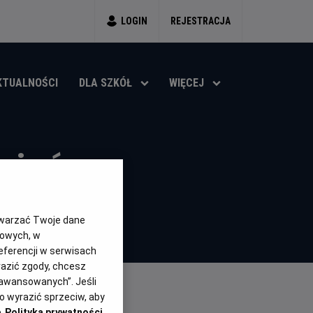
LOGIN
REJESTRACJA
KTUALNOŚCI
DLA SZKÓŁ
WIĘCEJ
gień
)
6.7
OCENA HELIOS
twarzać Twoje dane
gowych, w
eferencji w serwisach
yrazić zgody, chcesz
aawansowanych”. Jeśli
 wyrazić sprzeciw, aby
e
Polityka prywatności