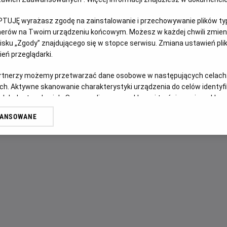
PTUJĘ wyrażasz zgodę na zainstalowanie i przechowywanie plików typu
OPIS FILMU
tnerów na Twoim urządzeniu końcowym. Możesz w każdej chwili zmieni
sku „Zgody” znajdującego się w stopce serwisu. Zmiana ustawień pli
Po śmierci męża kobieta szuka ukojenia u teściów w ich 
eń przeglądarki.
zamienia się w koszmar, gdy kolejni członkowie rodziny, jede
przemieniają się w Deadites, opętanych przez demoniczn
artnerzy możemy przetwarzać dane osobowe w następujących celach
Mortis.
ch. Aktywne skanowanie charakterystyki urządzenia do celów identyf
 lub dostęp do nich. Spersonalizowane reklamy i treści, pomiar reklam i
W obliczu narastającego zła kobieta odkrywa przerażającą 
sług.
WANSOWANE
mocy nawet po śmierci.
erów