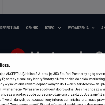
REPERTUAR
CENNIK
DZIECI
WYDARZENIA
A
Martwe zło: O
iosa,
Oryginalny
Gatunek
Minimalny
Czas
Kraj
Evil Dead Burn
Horror
Od 15 lat
111 min
USA (2026
tytuł
wiek
trwania
i
kając AKCEPTUJĘ, Helios S.A. oraz jej
353
Zaufani Partnerzy będą prze
rok
OBSERWUJ
 IP, adresy e-mail czy identyfikatory plików cookie do celów marketin
produkcji
eby wyświetlania reklam dopasowanych do Twoich zainteresowań i pr
jach i w Internecie. Wyrażenie zgody jest dobrowolne. Jeśli nie chcesz w
ub chcesz wycofać zgodę uprzednio udzieloną przejdź do „Ustawień Z
 Twoich danych jest uzasadniony interes administratora, masz prawo
NAPISY
Ustawień Zaawansowanych”. Więcej informacji znajdziesz w dokumenci