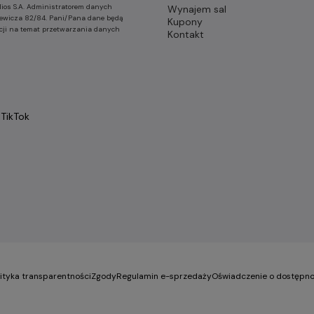
lios S.A. Administratorem danych
Wynajem sal
nkiewicza 82/84. Pani/Pana dane będą
Kupony
cji na temat przetwarzania danych
Kontakt
TikTok
lityka transparentności
Zgody
Regulamin e-sprzedaży
Oświadczenie o dostępno