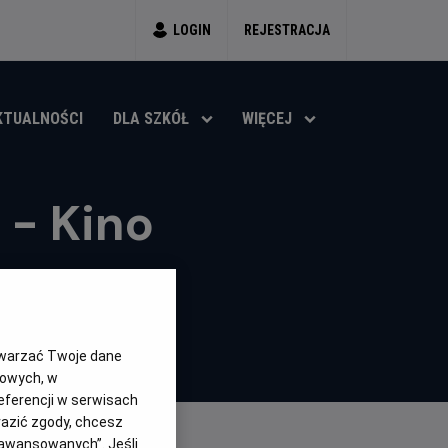
LOGIN
REJESTRACJA
KTUALNOŚCI
DLA SZKÓŁ
WIĘCEJ
 - Kino
twarzać Twoje dane
gowych, w
eferencji w serwisach
yrazić zgody, chcesz
aawansowanych”. Jeśli