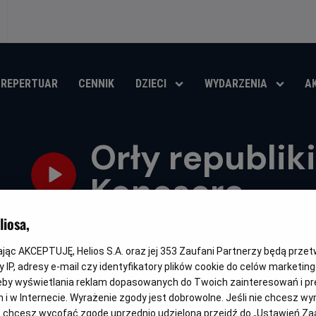
REPERTUAR
CENNIK
DZIECI
WYDARZENIA
A
Orły republiki
Konesera
iosa,
Oryginalny
Gatunek
Minimalny
Czas
Eagles of the Republic
Thriller
Od 15 lat
139 min
tytuł
wiek
trwania
kając AKCEPTUJĘ, Helios S.A. oraz jej
353
Zaufani Partnerzy będą prze
OBSERWUJ
 IP, adresy e-mail czy identyfikatory plików cookie do celów marketin
eby wyświetlania reklam dopasowanych do Twoich zainteresowań i pr
jach i w Internecie. Wyrażenie zgody jest dobrowolne. Jeśli nie chcesz w
ub chcesz wycofać zgodę uprzednio udzieloną przejdź do „Ustawień Z