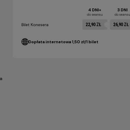
4 DNI+
3 DNI
do seansu
do seans
22,90 ZŁ
26,90 ZŁ
Bilet Konesera
Dopłata internetowa 1,50 zł/1 bilet