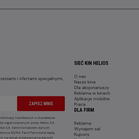
SIEĆ KIN HELIOS
O nas
eniami i ofertami specjalnymi,
Nasze kina
Dla akcjonariuszy
Reklama w kinach
Aplikacje mobilne
ZAPISZ MNIE
Praca
DLA FIRM
nformacji handlowych o charakterze
Reklama
ów organizowanych przez Helios S.A.
lios S.A. Administratorem danych
Wynajem sal
nkiewicza 82/84. Pani/Pana dane będą
Kupony
cji na temat przetwarzania danych