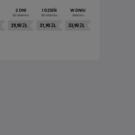
2 DNI
1 DZIEŃ
W DNIU
u
do seansu
do seansu
seansu
29,90 ZŁ
31,90 ZŁ
33,90 ZŁ