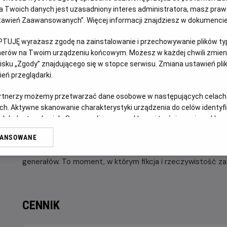
OPIS WYDARZENIA
 Twoich danych jest uzasadniony interes administratora, masz prawo
Ustawień Zaawansowanych”. Więcej informacji znajdziesz w dokumenci
George Fahmy (w tej roli Fares Fares) to największa gwiaz
PTUJĘ wyrażasz zgodę na zainstalowanie i przechowywanie plików typu
ekranu”. Zwraca na niego uwagę sam prezydent Egiptu Abd a
tnerów na Twoim urządzeniu końcowym. Możesz w każdej chwili zmieni
gwiazdor zagrał główną rolę w filmie biograficznym, gloryfi
sku „Zgody” znajdującego się w stopce serwisu. Zmiana ustawień pli
propozycja nie do odrzucenia – władza szantażem wymusza 
eń przeglądarki.
Początkowo, jak przystało na gwiazdę, bohater liczy na to
artnerzy możemy przetwarzać dane osobowe w następujących celach
w sprawie swojej roli, jak i kształtu całego filmu. Szybko 
ch. Aktywne skanowanie charakterystyki urządzenia do celów identyf
sprawą obecnego na planie tajemniczego doktora Manssoura
 lub dostęp do nich. Spersonalizowane reklamy i treści, pomiar reklam i
odpowiednim, propagandowym tonem.
sług.
WANSOWANE
erów
Sytuację dodatkowo komplikuje romans, w jaki Fahmy wdaj
generałów. To moment, w którym fikcja i rzeczywistość za
CENNIK