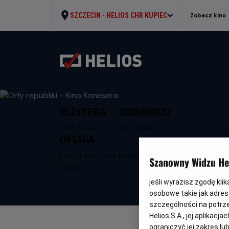
SZCZECIN -
HELIOS CHR KUPIEC
Zobacz kino
REŻYSERIA
SCENARIUSZ
Tarik Saleh
Tarik Saleh
OBSADA
Fares Fares, Lyna Khoudri, Cherien
Szanowny Widzu Hel
Dabis
jeśli wyrazisz zgodę kli
osobowe takie jak adresy
szczególności na potrz
Helios S.A., jej aplikac
ograniczyć jej zakres l