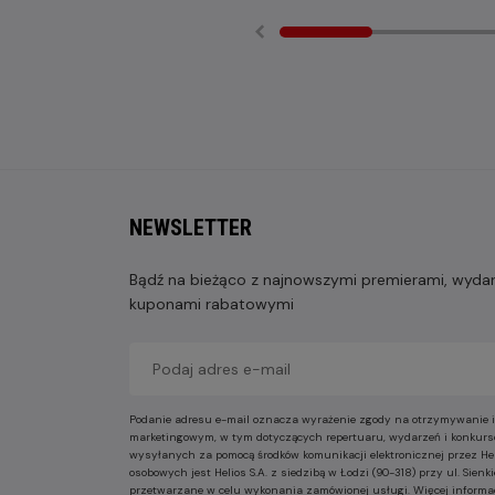
NEWSLETTER
Bądź na bieżąco z najnowszymi premierami, wydarz
kuponami rabatowymi
Podanie adresu e-mail oznacza wyrażenie zgody na otrzymywanie i
marketingowym, w tym dotyczących repertuaru, wydarzeń i konkurs
wysyłanych za pomocą środków komunikacji elektronicznej przez He
osobowych jest Helios S.A. z siedzibą w Łodzi (90-318) przy ul. Sie
przetwarzane w celu wykonania zamówionej usługi. Więcej informa