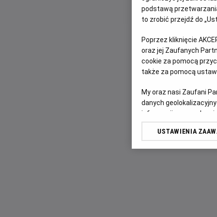
podstawą przetwarzania
to zrobić przejdź do „
Poprzez kliknięcie AKCE
oraz jej Zaufanych Par
cookie za pomocą przyci
także za pomocą ustawi
My oraz nasi Zaufani P
danych geolokalizacyjny
informacji na urządzeniu
odbiorców i ulepszanie u
USTAWIENIA ZAA
Lista Zaufanych Partn