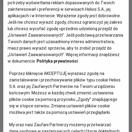
potrzeby wyświetlania reklam dopasowanych do Twoich
Oryginalny
Gatunek
Minimalny
The Salt Path
Dramat
Od 15 lat
tytuł
Czas
wiek
146 min
zainteresowań i preferencji w serwisach Helios S.A., jej
OBSERWUJ
trwania
6.7
aplikacjach i w Internecie. Wyrażenie zgody jest dobrowolne.
OCENA HELIOS
Jeśli nie chcesz wyrazić zgody, chcesz ograniczyć jej zakres
lub chcesz wycofać zgodę uprzednio udzieloną przejdź do
WIĘCEJ SZCZEGÓŁÓW
REŻYSERIA
SCENARIUSZ
„Ustawień Zaawansowanych”. Jeśli podstawą przetwarzania
OPIS WYDARZENIA
Twoich danych jest uzasadniony interes administratora,
Marianne Elliott
Rebecca Lenkiewicz, Raynor
masz prawo wyrazić sprzeciw, aby to zrobić przejdź do
Winn
„Ustawień Zaawansowanych”. Więcej informacji znajdziesz
OBSADA
Raynor (Gillian Anderson) i Moth (Jason Isaacs),
w dokumencie
Polityka prywatności
małżeństwo z wieloletnim stażem, w jednej chwili tracą
Jason Isaacs, Gillian Anderson, Denis Lill
niemal wszystko – dom, bezpieczeństwo, dotychczasowe
Poprzez kliknięcie AKCEPTUJĘ wyrażasz zgodę na
życie. Zamiast się poddać, robią coś, co dla wielu byłoby
zainstalowanie i przechowywanie plików typu cookie Helios
szaleństwem: wyruszają w pieszą wędrówkę – ponad
S.A. oraz jej Zaufanych Partnerów na Twoim urządzeniu
tysiąc kilometrów wzdłuż dzikiego, angielskiego wybrzeża.
końcowym. Możesz w każdej chwili zmienić ustawienia
Z pustym kontem bankowym, namiotem i garścią
plików cookie za pomocą przycisku „Zgody” znajdującego
najpotrzebniejszych rzeczy idą przed siebie, krok za
się w stopce serwisu. Zmiana ustawień plików cookie
krokiem, szukając ukojenia w wietrze, ciszy i otaczającej ich
możliwa jest także za pomocą ustawień przeglądarki.
przyrodzie. Wkrótce odkryją, że mimo przeszkód, które los
My oraz nasi Zaufani Partnerzy możemy przetwarzać
rzucił im pod nogi, wciąż mają najważniejsze – siebie
dane osobowe w następujących celach:
Użycie dokładnych