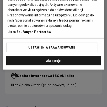
nawzajem. Ta niezwykła podróż stanie się dla nich drogą ku
danych geolokalizacyjnych. Aktywne skanowanie
wolności, miłości i nowemu początkowi.
charakterystyki urządzenia do celów identyfikacji.
Przechowywanie informacji na urządzeniu lub dostęp do
nich. Spersonalizowane reklamy i treści, pomiar reklam i
CENNIK
treści, opinie odbiorców i ulepszanie usług.
Lista Zaufanych Partnerów
bilet
grupowy
USTAWIENIA ZAAWANSOWANE
bilet
(powyżej 15
indywidualny
osób)
Akceptuję
21,90 ZŁ
19,90 ZŁ
Salon Kultury Helios
Dopłata internetowa 1,50 zł/1 bilet
Bilet Opieka Gratis (grupa powyżej 15 os.)