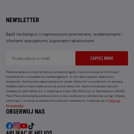
NEWSLETTER
Bądź na bieżąco z najnowszymi premierami, wydarzeniami i
ofertami specjalnymi, kuponami rabatowymi
ZAPISZ MNIE
Podanie adresu e-mail oznacza wyrażenie zgody na otrzymywanie informacji
handlowych o charakterze marketingowym, w tym dotyczących repertuaru,
wydarzeń i konkursów organizowanych przez Helios S.A. wysyłanych za pomocą
środków komunikacji elektronicznej przez Helios S.A. Administratorem danych
osobowych jest Helios S.A. z siedzibą w Łodzi (90-318) przy ul. Sienkiewicza 82/84.
Pani/Pana dane będą przetwarzane w celu wykonania zamówionej usługi. Więcej
informacji na temat przetwarzania danych osobowych znajduje się w
Polityce
Prywatności
.
OBSERWUJ NAS
APLIKACJE HELIOS