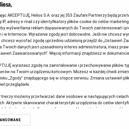
iosa,
kając AKCEPTUJĘ, Helios S.A. oraz jej
353
Zaufani Partnerzy będą prze
 IP, adresy e-mail czy identyfikatory plików cookie do celów marketin
eby wyświetlania reklam dopasowanych do Twoich zainteresowań i pr
jach i w Internecie. Wyrażenie zgody jest dobrowolne. Jeśli nie chcesz w
Wygraj vouchery do JuraParku!
Ps
ub chcesz wycofać zgodę uprzednio udzieloną przejdź do „Ustawień Z
 Twoich danych jest uzasadniony interes administratora, masz prawo
Czy w Twoim domu mieszka fan Psiego Patrolu? Z
Doł
Ustawień Zaawansowanych”. Więcej informacji znajdziesz w dokumenci
okazji premiery filmu „Psi Patrol i Dinozaury”
ich 
u
PTUJĘ wyrażasz zgodę na zainstalowanie i przechowywanie plików typu
zapraszamy do udziału w kreatywnym konkursie.
tnerów na Twoim urządzeniu końcowym. Możesz w każdej chwili zmieni
Czy
sku „Zgody” znajdującego się w stopce serwisu. Zmiana ustawień pli
Czytaj więcej
eń przeglądarki.
artnerzy możemy przetwarzać dane osobowe w następujących celach
ch. Aktywne skanowanie charakterystyki urządzenia do celów identyf
 lub dostęp do nich. Spersonalizowane reklamy i treści, pomiar reklam i
sług.
WANSOWANE
erów