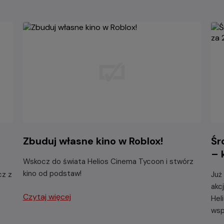
Zbuduj własne kino w Roblox!
Śr
– 
Wskocz do świata Helios Cinema Tycoon i stwórz
kino od podstaw!
cz z
Już
akc
Czytaj więcej
Hel
wsp