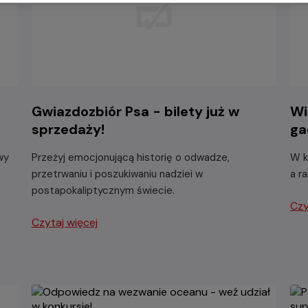
-
Gwiazdozbiór Psa - bilety już w
Wi
sprzedaży!
ga
wy
Przeżyj emocjonującą historię o odwadze,
W k
przetrwaniu i poszukiwaniu nadziei w
a r
postapokaliptycznym świecie.
Czy
Czytaj więcej