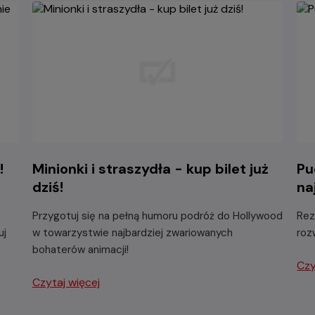
!
Minionki i straszydła - kup bilet już
Pu
dziś!
na
Przygotuj się na pełną humoru podróż do Hollywood
Rez
uj
w towarzystwie najbardziej zwariowanych
roz
bohaterów animacji!
Czy
Czytaj więcej