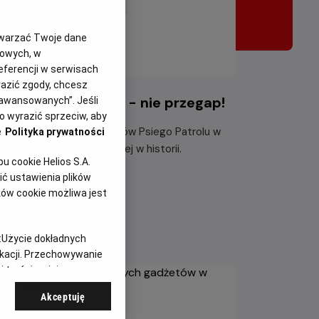
twarzać Twoje dane
gowych, w
eferencji w serwisach
yrazić zgody, chcesz
i Patrol i dinozaury - nie przegap!
aawansowanych”. Jeśli
 wyrazić sprzeciw, aby
ącz do dzielnych bohaterów Psiego Patrolu w
e
Polityka prywatności
największej misji ratunkowej w historii.
 cookie Helios S.A.
ć ustawienia plików
taj więcej
ków cookie możliwa jest
:
Użycie dokładnych
ikacji. Przechowywanie
 treści, opinie
Akceptuję