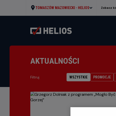
TOMASZÓW MAZOWIECKI -
HELIOS
Zobacz ki
AKTUALNOŚCI
Filtruj
WSZYSTKIE
PROMOCJE