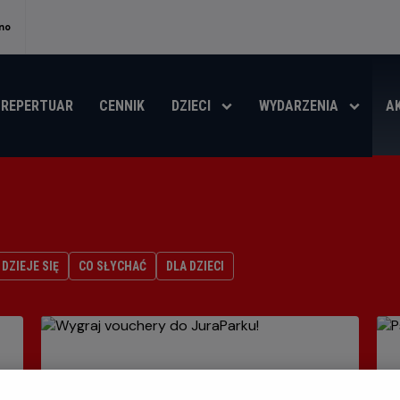
no
REPERTUAR
CENNIK
DZIECI
WYDARZENIA
A
DZIEJE SIĘ
CO SŁYCHAĆ
DLA DZIECI