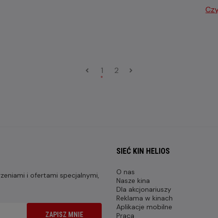
Czy
1
2
SIEĆ KIN HELIOS
O nas
eniami i ofertami specjalnymi,
Nasze kina
Dla akcjonariuszy
Reklama w kinach
Aplikacje mobilne
ZAPISZ MNIE
Praca