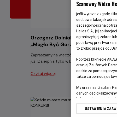
Szanowny Widzu Hel
jeśli wyrazisz zgodę kli
osobowe takie jak adresy
szczególności na potrz
Helios S.A., jej aplikac
Grzegorz Dolniak z programem
ograniczyć jej zakres l
podstawą przetwarzania
„Mogło Być Gorzej”
to zrobić przejdź do „
Zapraszamy na wieczór pełen świetnego humor
Poprzez kliknięcie AKCE
już 12 sierpnia tylko w kinach Helios.
oraz jej Zaufanych Par
cookie za pomocą przyci
Czytaj więcej
także za pomocą ustawi
My oraz nasi Zaufani P
danych geolokalizacyjny
informacji na urządzeniu
odbiorców i ulepszanie u
USTAWIENIA ZAA
Lista Zaufanych Partn