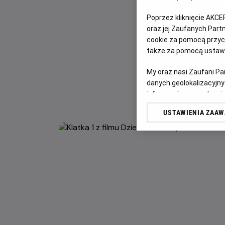
Poprzez kliknięcie AKCE
oraz jej Zaufanych Par
cookie za pomocą przyci
także za pomocą ustawi
My oraz nasi Zaufani P
danych geolokalizacyjny
informacji na urządzeniu
odbiorców i ulepszanie u
USTAWIENIA ZAA
Lista Zaufanych Partn