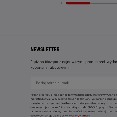
NEWSLETTER
Bądź na bieżąco z najnowszymi premierami, wydarz
kuponami rabatowymi
Podanie adresu e-mail oznacza wyrażenie zgody na otrzymywanie i
marketingowym, w tym dotyczących repertuaru, wydarzeń i konkurs
wysyłanych za pomocą środków komunikacji elektronicznej przez He
osobowych jest Helios S.A. z siedzibą w Łodzi (90-318) przy ul. Sie
przetwarzane w celu wykonania zamówionej usługi. Więcej informa
osobowych znajduje się w
Polityce Prywatności
.