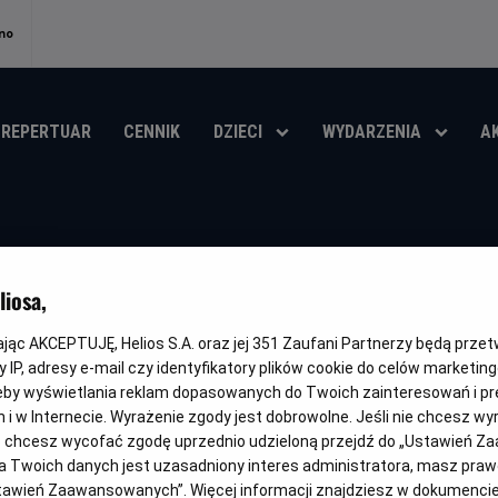
no
REPERTUAR
CENNIK
DZIECI
WYDARZENIA
A
Dzieci z Bullerby
iosa,
Gatunek
Minimalny
Czas
Kraj
Przygodowy / Familijny
Od 6 lat
90 min
Szwecja (198
wiek
trwania
i
kając AKCEPTUJĘ, Helios S.A. oraz jej
351
Zaufani Partnerzy będą prze
rok
 IP, adresy e-mail czy identyfikatory plików cookie do celów marketin
OBSERWUJ
produkcji
eby wyświetlania reklam dopasowanych do Twoich zainteresowań i pr
jach i w Internecie. Wyrażenie zgody jest dobrowolne. Jeśli nie chcesz w
ub chcesz wycofać zgodę uprzednio udzieloną przejdź do „Ustawień Z
 Twoich danych jest uzasadniony interes administratora, masz prawo
Ustawień Zaawansowanych”. Więcej informacji znajdziesz w dokumenci
LEKTOR