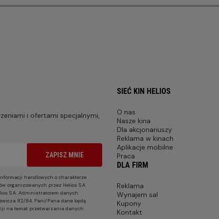
SIEĆ KIN HELIOS
O nas
eniami i ofertami specjalnymi,
Nasze kina
Dla akcjonariuszy
Reklama w kinach
Aplikacje mobilne
ZAPISZ MNIE
Praca
DLA FIRM
nformacji handlowych o charakterze
Reklama
ów organizowanych przez Helios S.A.
lios S.A. Administratorem danych
Wynajem sal
nkiewicza 82/84. Pani/Pana dane będą
Kupony
cji na temat przetwarzania danych
Kontakt