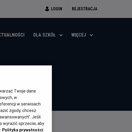
LOGIN
REJESTRACJA
KTUALNOŚCI
DLA SZKÓŁ
WIĘCEJ
n
6)
twarzać Twoje dane
gowych, w
eferencji w serwisach
yrazić zgody, chcesz
aawansowanych”. Jeśli
 wyrazić sprzeciw, aby
e
Polityka prywatności