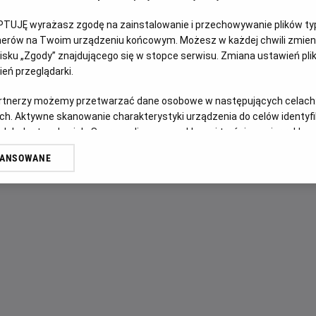
PTUJĘ wyrażasz zgodę na zainstalowanie i przechowywanie plików typu
OPIS FILMU
tnerów na Twoim urządzeniu końcowym. Możesz w każdej chwili zmieni
sku „Zgody” znajdującego się w stopce serwisu. Zmiana ustawień pli
Bullerbyn to maleńka wioska w Szwecji składająca się tylko
eń przeglądarki.
które dzięki swojej pomysłowości przeżywają na co dzień n
artnerzy możemy przetwarzać dane osobowe w następujących celach
Każde z nich ma głowę pełną niezwykłych pomysłów na to, j
ch. Aktywne skanowanie charakterystyki urządzenia do celów identyf
najsłynniejszej wiosce na świecie. Film jest ekranizacją p
 lub dostęp do nich. Spersonalizowane reklamy i treści, pomiar reklam i
sług.
WANSOWANE
erów