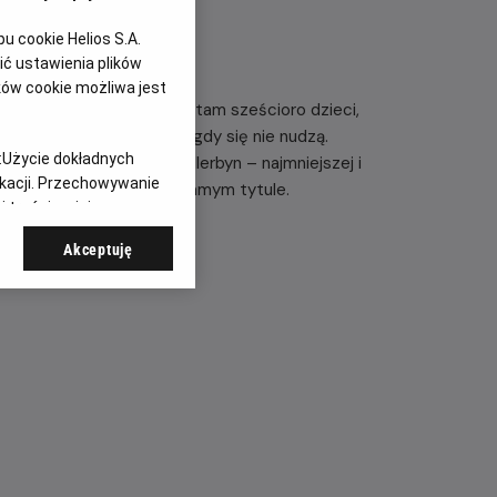
 cookie Helios S.A.
ć ustawienia plików
ków cookie możliwa jest
 z trzech zagród. Mieszka tam sześcioro dzieci,
iesamowite przygody i nigdy się nie nudzą.
:
Użycie dokładnych
ak spędzić wakacje w Bullerbyn – najmniejszej i
ikacji. Przechowywanie
owieści A. Lindgren o tym samym tytule.
 treści, opinie
Akceptuję