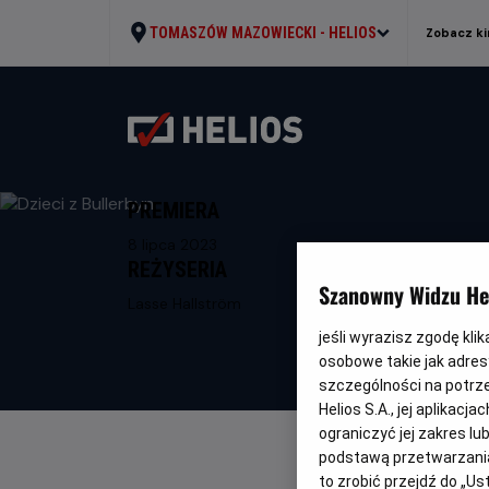
TOMASZÓW MAZOWIECKI -
HELIOS
Zobacz ki
PREMIERA
8 lipca 2023
REŻYSERIA
Szanowny Widzu Hel
Lasse Hallström
jeśli wyrazisz zgodę kli
osobowe takie jak adresy
szczególności na potrz
Helios S.A., jej aplikac
ograniczyć jej zakres l
podstawą przetwarzania
to zrobić przejdź do „