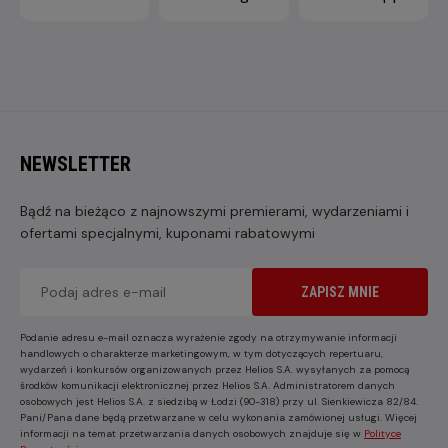
NEWSLETTER
Bądź na bieżąco z najnowszymi premierami, wydarzeniami i
ofertami specjalnymi, kuponami rabatowymi
ZAPISZ MNIE
Podanie adresu e-mail oznacza wyrażenie zgody na otrzymywanie informacji
handlowych o charakterze marketingowym, w tym dotyczących repertuaru,
wydarzeń i konkursów organizowanych przez Helios S.A. wysyłanych za pomocą
środków komunikacji elektronicznej przez Helios S.A. Administratorem danych
osobowych jest Helios S.A. z siedzibą w Łodzi (90-318) przy ul. Sienkiewicza 82/84.
Pani/Pana dane będą przetwarzane w celu wykonania zamówionej usługi. Więcej
informacji na temat przetwarzania danych osobowych znajduje się w
Polityce