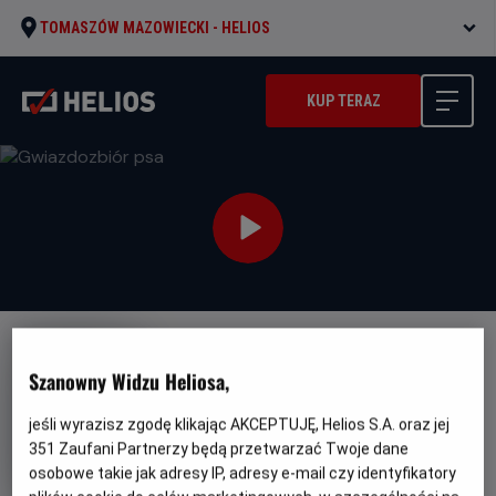
TOMASZÓW MAZOWIECKI -
HELIOS
KUP TERAZ
NAPISY
JUŻ W SPRZEDAŻY!
PREMIERA
Szanowny Widzu Heliosa,
Gwiazdozbiór psa
jeśli wyrazisz zgodę klikając AKCEPTUJĘ, Helios S.A. oraz jej
Oryginalny
Gatunek
Minimalny
The Dog Stars
Akcja
Od 13 lat
tytuł
Czas
Kraj
wiek
351
Zaufani Partnerzy będą przetwarzać Twoje dane
119 min
USA (2026)
trwania
i
osobowe takie jak adresy IP, adresy e-mail czy identyfikatory
rok