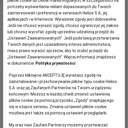
plików cookie do celów marketingowych, w szczególności na
produkcji
potrzeby wyświetlania reklam dopasowanych do Twoich
OBSERWUJ
zainteresowań i preferencji w serwisach Helios S.A., jej
aplikacjach i w Internecie. Wyrażenie zgody jest dobrowolne.
Jeśli nie chcesz wyrazić zgody, chcesz ograniczyć jej zakres
WIĘCEJ SZCZEGÓŁÓW
lub chcesz wycofać zgodę uprzednio udzieloną przejdź do
PREMIERA
„Ustawień Zaawansowanych”. Jeśli podstawą przetwarzania
28 sierpnia 2026
Twoich danych jest uzasadniony interes administratora,
REŻYSERIA
SCENARIUSZ
GODZINY SEANSÓW
masz prawo wyrazić sprzeciw, aby to zrobić przejdź do
Ridley Scott
Mark L. Smith
„Ustawień Zaawansowanych”. Więcej informacji znajdziesz
PIĄTEK, 28 SIERPNIA 2026
OBSADA
w dokumencie
Polityka prywatności
PIĄTEK,
Josh Brolin, Guy Pearce, Benedict Wong, Allison Janney,
28
18:30
Margaret Qualley, Jacob Elordi
Poprzez kliknięcie AKCEPTUJĘ wyrażasz zgodę na
SIERPNIA
2D, napisy
zainstalowanie i przechowywanie plików typu cookie Helios
2026
S.A. oraz jej Zaufanych Partnerów na Twoim urządzeniu
końcowym. Możesz w każdej chwili zmienić ustawienia
plików cookie za pomocą przycisku „Zgody” znajdującego
POKAŻ KOLEJNE DNI
się w stopce serwisu. Zmiana ustawień plików cookie
możliwa jest także za pomocą ustawień przeglądarki.
OPIS FILMU
My oraz nasi Zaufani Partnerzy możemy przetwarzać