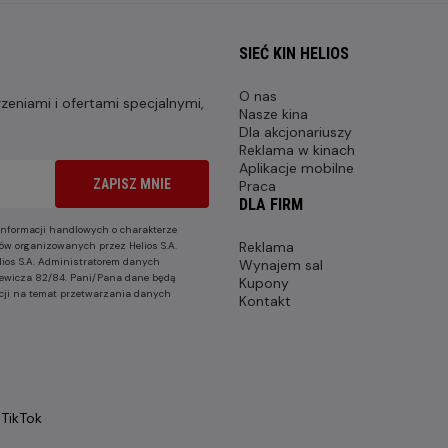
SIEĆ KIN HELIOS
O nas
eniami i ofertami specjalnymi,
Nasze kina
Dla akcjonariuszy
Reklama w kinach
Aplikacje mobilne
ZAPISZ MNIE
Praca
DLA FIRM
nformacji handlowych o charakterze
Reklama
ów organizowanych przez Helios S.A.
lios S.A. Administratorem danych
Wynajem sal
nkiewicza 82/84. Pani/Pana dane będą
Kupony
cji na temat przetwarzania danych
Kontakt
TikTok