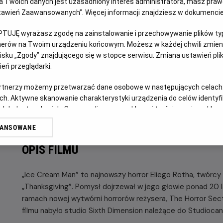
 Twoich danych jest uzasadniony interes administratora, masz prawo
Ustawień Zaawansowanych”. Więcej informacji znajdziesz w dokumenci
GODZINY SEANSÓW
JUTRO, 7 SIERPNIA 2026
PTUJĘ wyrażasz zgodę na zainstalowanie i przechowywanie plików typu
JUTRO,
tnerów na Twoim urządzeniu końcowym. Możesz w każdej chwili zmieni
7
19:45
sku „Zgody” znajdującego się w stopce serwisu. Zmiana ustawień pli
SIERPNIA
2D, napisy
eń przeglądarki.
2026
artnerzy możemy przetwarzać dane osobowe w następujących celach
ch. Aktywne skanowanie charakterystyki urządzenia do celów identyf
POKAŻ KOLEJN
 lub dostęp do nich. Spersonalizowane reklamy i treści, pomiar reklam i
sług.
WANSOWANE
erów
OPIS FILMU
„Ice Cream Man” to najnowszy horror Eliego Rotha, twórcy t
„Thanksgiving”. Pomysł dojrzewał w jego głowie ponad 20 
ramach nowej wytwórni horrorów reżysera, The Horror Sec
filmu nabyło studio Sixth Dimension należące do Studiocan