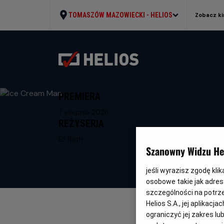
TOMASZÓW MAZOWIECKI -
HELIOS
Zobacz ki
PREMIERA
7 sierpnia 2026
REŻYSERIA
Eli Roth
Szanowny Widzu Hel
jeśli wyrazisz zgodę kli
osobowe takie jak adresy
szczególności na potrz
Helios S.A., jej aplikac
ograniczyć jej zakres l