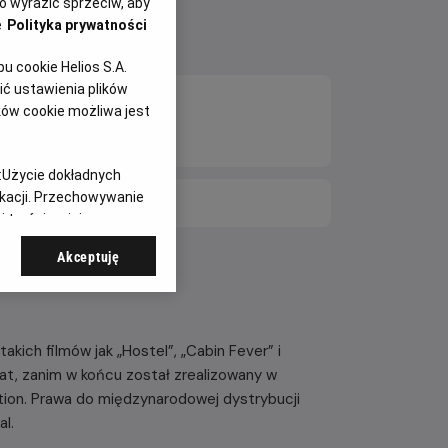
 wyrazić sprzeciw, aby
e
Polityka prywatności
 cookie Helios S.A.
ć ustawienia plików
ków cookie możliwa jest
:
Użycie dokładnych
ikacji. Przechowywanie
E DNI
 treści, opinie
Akceptuję
akich filmów jak „Hostel”, „Cabin Fever” i
lat, zanim w końcu został zrealizowany w
tion. Prawa do międzynarodowej dystrybucji
al.