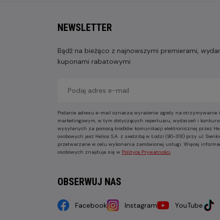
NEWSLETTER
Bądź na bieżąco z najnowszymi premierami, wydarz
kuponami rabatowymi
Podanie adresu e-mail oznacza wyrażenie zgody na otrzymywanie i
marketingowym, w tym dotyczących repertuaru, wydarzeń i konkurs
wysyłanych za pomocą środków komunikacji elektronicznej przez He
osobowych jest Helios S.A. z siedzibą w Łodzi (90-318) przy ul. Sie
przetwarzane w celu wykonania zamówionej usługi. Więcej informa
osobowych znajduje się w
Polityce Prywatności
.
OBSERWUJ NAS
Facebook
Instagram
YouTube