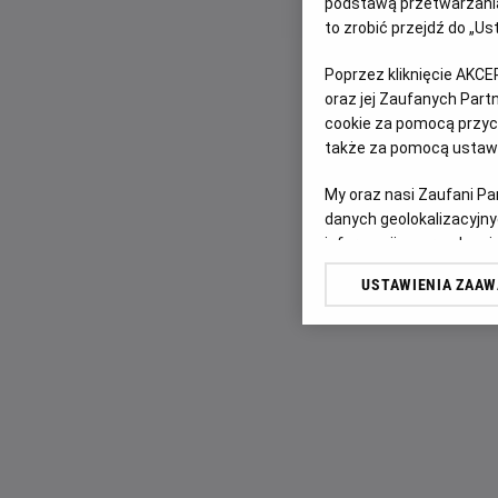
podstawą przetwarzania
to zrobić przejdź do „
Poprzez kliknięcie AKCE
oraz jej Zaufanych Par
cookie za pomocą przyci
także za pomocą ustawi
My oraz nasi Zaufani P
danych geolokalizacyjny
informacji na urządzeniu
odbiorców i ulepszanie u
USTAWIENIA ZAA
Lista Zaufanych Partn