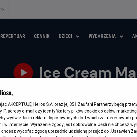
no
REPERTUAR
CENNIK
DZIECI
WYDARZENIA
A
Ice Cream M
Oryginalny
Gatunek
Minimalny
Czas
Kraj
Ice Cream Man
Horror
Od 15 lat
87 min
USA (202
iosa,
tytuł
wiek
trwania
i
rok
OBSERWUJ
kając AKCEPTUJĘ, Helios S.A. oraz jej
351
Zaufani Partnerzy będą prze
produkcji
 IP, adresy e-mail czy identyfikatory plików cookie do celów marketin
eby wyświetlania reklam dopasowanych do Twoich zainteresowań i pr
jach i w Internecie. Wyrażenie zgody jest dobrowolne. Jeśli nie chcesz w
ub chcesz wycofać zgodę uprzednio udzieloną przejdź do „Ustawień Z
NAPISY
PREMIERA