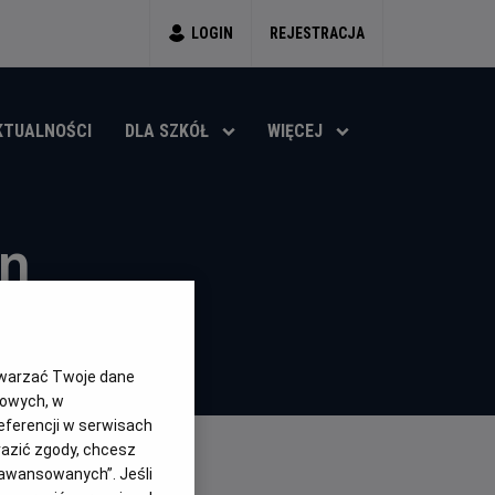
LOGIN
REJESTRACJA
KTUALNOŚCI
DLA SZKÓŁ
WIĘCEJ
an
6)
twarzać Twoje dane
gowych, w
eferencji w serwisach
yrazić zgody, chcesz
aawansowanych”. Jeśli