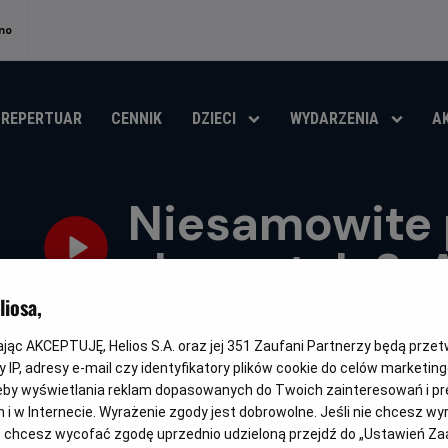
no
REPERTUAR
CENNIK
DZIECI
WYDARZENIA
A
Niesamowite
skarpetek 3. 
iosa,
Oryginalny
Gatunek
Niesamowite przygody skarpetek 3. Ale kosmos!
Animow
tytuł
Czas
Kraj
55 min
Polska, Inne (2026)
kając AKCEPTUJĘ, Helios S.A. oraz jej
351
Zaufani Partnerzy będą prze
trwania
i
rok
 IP, adresy e-mail czy identyfikatory plików cookie do celów marketin
OBSERWUJ
produkcji
eby wyświetlania reklam dopasowanych do Twoich zainteresowań i pr
jach i w Internecie. Wyrażenie zgody jest dobrowolne. Jeśli nie chcesz w
ub chcesz wycofać zgodę uprzednio udzieloną przejdź do „Ustawień Z