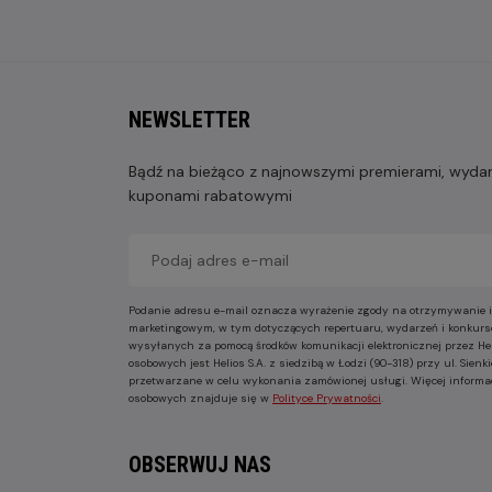
NEWSLETTER
Bądź na bieżąco z najnowszymi premierami, wydarz
kuponami rabatowymi
Podanie adresu e-mail oznacza wyrażenie zgody na otrzymywanie i
marketingowym, w tym dotyczących repertuaru, wydarzeń i konkurs
wysyłanych za pomocą środków komunikacji elektronicznej przez He
osobowych jest Helios S.A. z siedzibą w Łodzi (90-318) przy ul. Sie
przetwarzane w celu wykonania zamówionej usługi. Więcej informa
osobowych znajduje się w
Polityce Prywatności
.
OBSERWUJ NAS