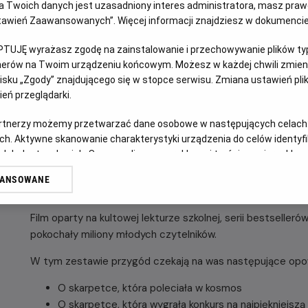
 Twoich danych jest uzasadniony interes administratora, masz prawo
Ustawień Zaawansowanych”. Więcej informacji znajdziesz w dokumenci
DUBBING
FILM POLSKI
PTUJĘ wyrażasz zgodę na zainstalowanie i przechowywanie plików typu
OPIS FILMU
tnerów na Twoim urządzeniu końcowym. Możesz w każdej chwili zmieni
sku „Zgody” znajdującego się w stopce serwisu. Zmiana ustawień pli
eń przeglądarki.
Czy skarpetka może zostać przebiegłym szeryfem, geni
podróżnikiem? Oczywiście! W najnowszej odsłonie kinowych
artnerzy możemy przetwarzać dane osobowe w następujących celach
na podbój nieznanych światów.
ch. Aktywne skanowanie charakterystyki urządzenia do celów identyf
 lub dostęp do nich. Spersonalizowane reklamy i treści, pomiar reklam i
Od pojedynków w samo południe, przez wybiegi mody, aż p
sług.
opowieść to zastrzyk pozytywnej energii i abstrakcyjnego 
WANSOWANE
erów
i dorosłych.
Film oparty na kultowej lekturze szkolnej, serii bestseller
pokochały miliony młodych czytelników.
W tym zestawie przygód czekają na was następujące opo
O skarpetce, która poleciała w kosmos
O skarpetce, która wygrała konkurs na najpiękniejszą