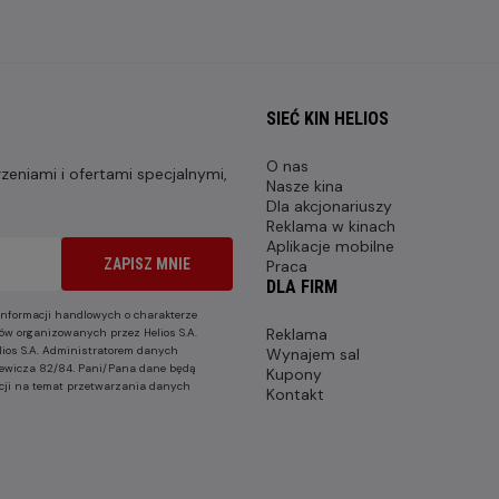
SIEĆ KIN HELIOS
O nas
eniami i ofertami specjalnymi,
Nasze kina
Dla akcjonariuszy
Reklama w kinach
Aplikacje mobilne
ZAPISZ MNIE
Praca
DLA FIRM
nformacji handlowych o charakterze
Reklama
ów organizowanych przez Helios S.A.
lios S.A. Administratorem danych
Wynajem sal
nkiewicza 82/84. Pani/Pana dane będą
Kupony
cji na temat przetwarzania danych
Kontakt