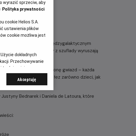
 wyrazić sprzeciw, aby
e
Polityka prywatności
 cookie Helios S.A.
ć ustawienia plików
ków cookie możliwa jest
alnym detektywem lub… międzygalaktycznym
 przygód ulubione urwisy z szuflady wyruszają
:
Użycie dokładnych
ikacji. Przechowywanie
 treści, opinie
o rakiety startujące w stronę gwiazd – każda
humoru, który rozbawi do łez zarówno dzieci, jak
Akceptuję
ów Justyny Bednarek i Daniela de Latoura, które
wieści:
 różę