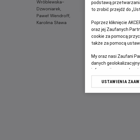
Wróblewska-
podstawą przetwarzania
Dzwoniarek,
to zrobić przejdź do „
Paweł Wendroff,
Karolina Sława
Poprzez kliknięcie AKCE
oraz jej Zaufanych Par
cookie za pomocą przyci
także za pomocą ustawi
My oraz nasi Zaufani P
danych geolokalizacyjny
informacji na urządzeniu
odbiorców i ulepszanie u
USTAWIENIA ZAA
Lista Zaufanych Partn