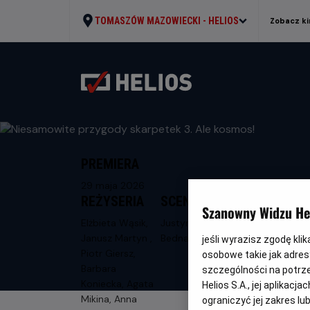
TOMASZÓW MAZOWIECKI -
HELIOS
Zobacz ki
PREMIERA
29 maja 2026
REŻYSERIA
SCENARIUSZ
Szanowny Widzu Hel
Elżbieta Wąsik,
Justyna
Janusz Martyn ,
Bednarek
jeśli wyrazisz zgodę kli
Piotr Giersz,
osobowe takie jak adresy
Barbara
szczególności na potrz
Koniecka, Agata
Helios S.A., jej aplikac
Mikina, Anna
ograniczyć jej zakres l