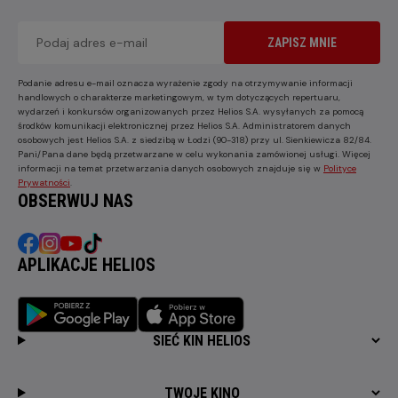
ZAPISZ MNIE
Podanie adresu e-mail oznacza wyrażenie zgody na otrzymywanie informacji
handlowych o charakterze marketingowym, w tym dotyczących repertuaru,
wydarzeń i konkursów organizowanych przez Helios S.A. wysyłanych za pomocą
środków komunikacji elektronicznej przez Helios S.A. Administratorem danych
osobowych jest Helios S.A. z siedzibą w Łodzi (90-318) przy ul. Sienkiewicza 82/84.
Pani/Pana dane będą przetwarzane w celu wykonania zamówionej usługi. Więcej
informacji na temat przetwarzania danych osobowych znajduje się w
Polityce
Prywatności
.
OBSERWUJ NAS
APLIKACJE HELIOS
SIEĆ KIN HELIOS
TWOJE KINO