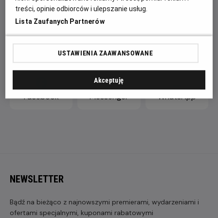
przywrócenia powszechnego porządku i pokoju między
treści, opinie odbiorców i ulepszanie usług.
dwoma gatunkami.
Lista Zaufanych Partnerów
ZAPROŚ ZNAJOMYCH
USTAWIENIA ZAAWANSOWANE
Akceptuję
Facebook
Messenger
WhatsApp
NEWSLETTER
Bądź na bieżąco z najnowszymi premierami, wydarzeniami i
ofertami specjalnymi, kuponami rabatowymi