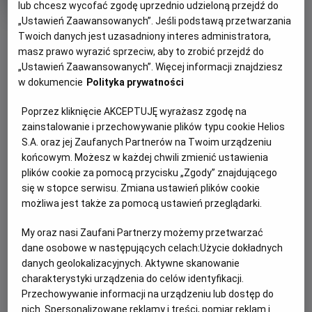
tytuł
Minimalny
Familijny / Akcja
Od 7 lat
lub chcesz wycofać zgodę uprzednio udzieloną przejdź do
Czas
Kraj
wiek
84 min
USA
„Ustawień Zaawansowanych”. Jeśli podstawą przetwarzania
trwania
i
OBSERWUJ
Twoich danych jest uzasadniony interes administratora,
rok
produkcji
masz prawo wyrazić sprzeciw, aby to zrobić przejdź do
„Ustawień Zaawansowanych”. Więcej informacji znajdziesz
WIĘCEJ SZCZEGÓŁÓW
PREMIERA
w dokumencie
Polityka prywatności
OPIS FILMU
29 maja 2021
Poprzez kliknięcie AKCEPTUJĘ wyrażasz zgodę na
REŻYSERIA
SCENARIUSZ
zainstalowanie i przechowywanie plików typu cookie Helios
Mija 10 lat od stworzenia zaawansowanego
Sean McNamara
Scott Bindley
S.A. oraz jej Zaufanych Partnerów na Twoim urządzeniu
międzygatunkowego systemu ochrony, opracowanego i
OBSADA
końcowym. Możesz w każdej chwili zmienić ustawienia
monitorowanego zarówno przez koty, jak i psy. Jego celem
Sarah Giles, Max Greenfield, George Lopez
plików cookie za pomocą przycisku „Zgody” znajdującego
jest utrzymanie pokoju w przypadku sporów. Ale pewien
się w stopce serwisu. Zmiana ustawień plików cookie
złoczyńca, spec od techniki, włamuje się do sieci
możliwa jest także za pomocą ustawień przeglądarki.
bezprzewodowych. Przejmuje kontrolę nad
częstotliwościami, słyszanymi tylko przez zwierzęta,
My oraz nasi Zaufani Partnerzy możemy przetwarzać
doprowadzając do konfliktu. Globalna wojna między psami a
dane osobowe w następujących celach:
Użycie dokładnych
danych geolokalizacyjnych. Aktywne skanowanie
kotami ZNOWU WYBUCHA. Zespół początkujących i
charakterystyki urządzenia do celów identyfikacji.
niedoświadczonych agentów będzie musiał zawierzyć
Przechowywanie informacji na urządzeniu lub dostęp do
starym, dobrym zwierzęcym instynktom w celu
nich. Spersonalizowane reklamy i treści, pomiar reklam i