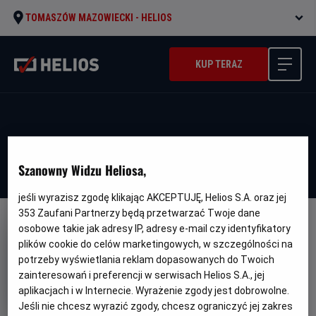
TOMASZÓW MAZOWIECKI -
HELIOS
KUP TERAZ
Szanowny Widzu Heliosa,
jeśli wyrazisz zgodę klikając AKCEPTUJĘ, Helios S.A. oraz jej
353
Zaufani Partnerzy będą przetwarzać Twoje dane
osobowe takie jak adresy IP, adresy e-mail czy identyfikatory
plików cookie do celów marketingowych, w szczególności na
potrzeby wyświetlania reklam dopasowanych do Twoich
zainteresowań i preferencji w serwisach Helios S.A., jej
Psy i koty 3: Łapa w łapę
aplikacjach i w Internecie. Wyrażenie zgody jest dobrowolne.
Oryginalny
Gatunek
Cats & Dogs 3: Paws Unite
Komedia /
Jeśli nie chcesz wyrazić zgody, chcesz ograniczyć jej zakres