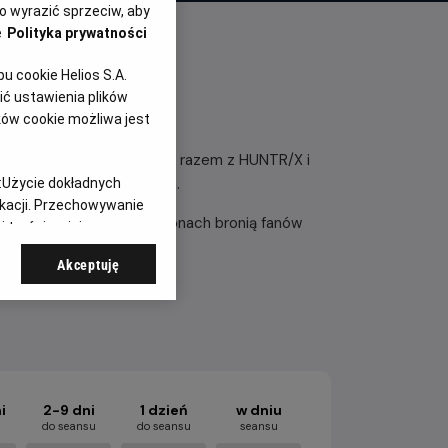
 wyrazić sprzeciw, aby
e
Polityka prywatności
 cookie Helios S.A.
ć ustawienia plików
erwca!
ków cookie możliwa jest
popowe łowczynie demonów” razem z HUNTR/X i
kinach tylko od 10 czerwca.
:
Użycie dokładnych
ikacji. Przechowywanie
certami na pełnych stadionach bronią fanów
 treści, opinie
h tajemnych mocy.
Akceptuję
i
2-9 dni
1 dzień
w dniu
u
do seansu
do seansu
seansu