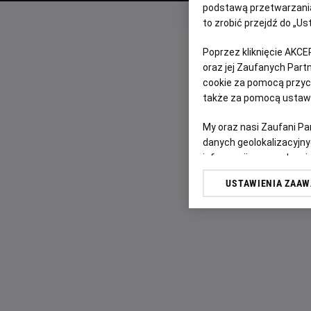
podstawą przetwarzania
to zrobić przejdź do „
Poprzez kliknięcie AKCE
oraz jej Zaufanych Par
cookie za pomocą przyci
także za pomocą ustawi
My oraz nasi Zaufani P
danych geolokalizacyjny
informacji na urządzeniu
odbiorców i ulepszanie u
USTAWIENIA ZAA
Lista Zaufanych Partn