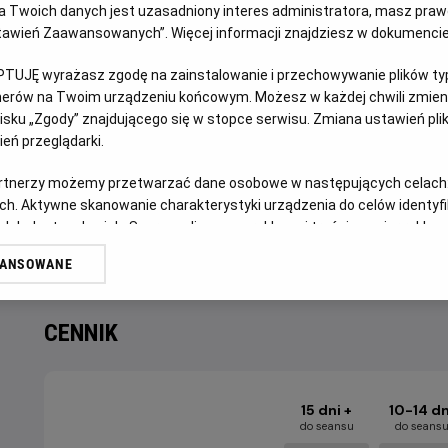
 Twoich danych jest uzasadniony interes administratora, masz prawo
Ustawień Zaawansowanych”. Więcej informacji znajdziesz w dokumenci
OPIS WYDARZENIA
PTUJĘ wyrażasz zgodę na zainstalowanie i przechowywanie plików typu
tnerów na Twoim urządzeniu końcowym. Możesz w każdej chwili zmieni
Bo właśnie tak tak tak się wyżej wznieś! W kinach od 10 cz
sku „Zgody” znajdującego się w stopce serwisu. Zmiana ustawień pli
eń przeglądarki.
Domknij Honmoon i zaśpiewaj najlepsze hity z filmu „K-
Saja Boys. Pełna wersja karaoke hitowego filmu Netflixa w 
artnerzy możemy przetwarzać dane osobowe w następujących celach
ch. Aktywne skanowanie charakterystyki urządzenia do celów identyf
Gwiazdy K-popu Rumi, Mira i Zoey w przerwach między kon
 lub dostęp do nich. Spersonalizowane reklamy i treści, pomiar reklam i
przed nadnaturalnymi zagrożeniami, korzystając ze swoic
sług.
WANSOWANE
erów
CENNIK
15 dni +
10-14 dn
do seansu
do seans