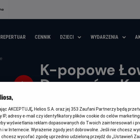
no
REPERTUAR
CENNIK
DZIECI
WYDARZENIA
A
K-popowe Ło
Demonów: Kar
na Scenie
iosa,
kając AKCEPTUJĘ, Helios S.A. oraz jej
353
Zaufani Partnerzy będą prze
Oryginalny
Gatunek
Minimalny
Czas
K-Pop Demon Hunters
Animowany
Od 10 lat
106 min
 IP, adresy e-mail czy identyfikatory plików cookie do celów marketin
tytuł
wiek
trwania
eby wyświetlania reklam dopasowanych do Twoich zainteresowań i pr
OBSERWUJ
jach i w Internecie. Wyrażenie zgody jest dobrowolne. Jeśli nie chcesz w
ub chcesz wycofać zgodę uprzednio udzieloną przejdź do „Ustawień Z