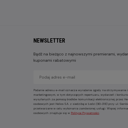
NEWSLETTER
Bądź na bieżąco z najnowszymi premierami, wydarz
kuponami rabatowymi
Podanie adresu e-mail oznacza wyrażenie zgody na otrzymywanie i
marketingowym, w tym dotyczących repertuaru, wydarzeń i konkurs
wysyłanych za pomocą środków komunikacji elektronicznej przez He
osobowych jest Helios S.A. z siedzibą w Łodzi (90-318) przy ul. Sie
przetwarzane w celu wykonania zamówionej usługi. Więcej informa
osobowych znajduje się w
Polityce Prywatności
.