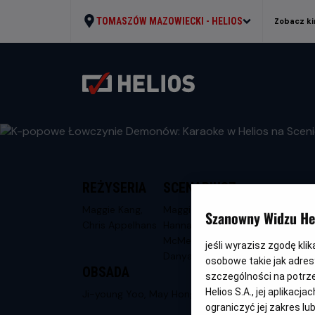
TOMASZÓW MAZOWIECKI -
HELIOS
Zobacz ki
REŻYSERIA
SCENARIUSZ
Maggie Kang,
Maggie Kang,
Szanowny Widzu Hel
Chris Appelhans
Hannah
McMechan,
jeśli wyrazisz zgodę kli
Danya Jimenez
osobowe takie jak adresy
OBSADA
szczególności na potrz
Helios S.A., jej aplikac
Ji-young Yoo, May Hong, Arden Cho
ograniczyć jej zakres l