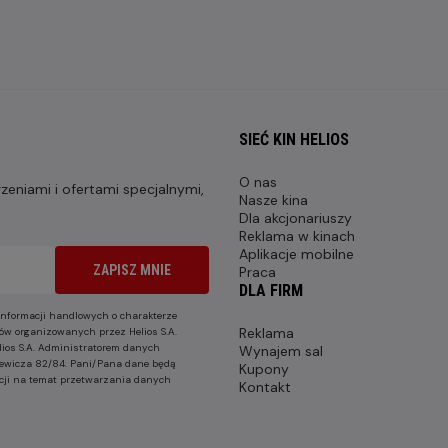
SIEĆ KIN HELIOS
O nas
eniami i ofertami specjalnymi,
Nasze kina
Dla akcjonariuszy
Reklama w kinach
Aplikacje mobilne
ZAPISZ MNIE
Praca
DLA FIRM
nformacji handlowych o charakterze
Reklama
ów organizowanych przez Helios S.A.
lios S.A. Administratorem danych
Wynajem sal
nkiewicza 82/84. Pani/Pana dane będą
Kupony
cji na temat przetwarzania danych
Kontakt