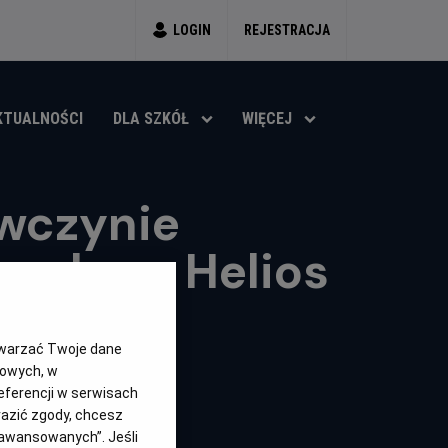
LOGIN
REJESTRACJA
KTUALNOŚCI
DLA SZKÓŁ
WIĘCEJ
wczynie
aoke w Helios
twarzać Twoje dane
gowych, w
eferencji w serwisach
yrazić zgody, chcesz
aawansowanych”. Jeśli