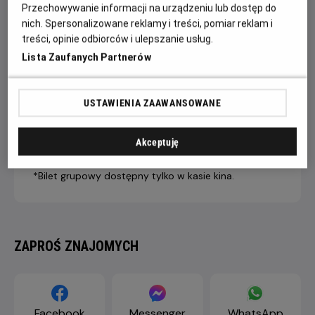
Przechowywanie informacji na urządzeniu lub dostęp do
nich. Spersonalizowane reklamy i treści, pomiar reklam i
treści, opinie odbiorców i ulepszanie usług.
7 dni +
4-6 dni
1-3 dni
Lista Zaufanych Partnerów
do seansu
do seansu
do seansu
LIVE STREAM
43,90 ZŁ
46,90 ZŁ
49,90 ZŁ
PREMIUM
USTAWIENIA ZAAWANSOWANE
Dopłata internetowa 1,50 zł/1 bilet
Akceptuję
*Bilet grupowy dostępny tylko w kasie kina.
ZAPROŚ ZNAJOMYCH
Facebook
Messenger
WhatsApp