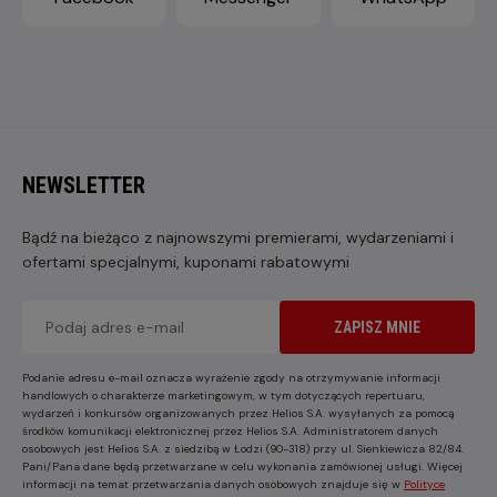
NEWSLETTER
Bądź na bieżąco z najnowszymi premierami, wydarzeniami i
ofertami specjalnymi, kuponami rabatowymi
ZAPISZ MNIE
Podanie adresu e-mail oznacza wyrażenie zgody na otrzymywanie informacji
handlowych o charakterze marketingowym, w tym dotyczących repertuaru,
wydarzeń i konkursów organizowanych przez Helios S.A. wysyłanych za pomocą
środków komunikacji elektronicznej przez Helios S.A. Administratorem danych
osobowych jest Helios S.A. z siedzibą w Łodzi (90-318) przy ul. Sienkiewicza 82/84.
Pani/Pana dane będą przetwarzane w celu wykonania zamówionej usługi. Więcej
informacji na temat przetwarzania danych osobowych znajduje się w
Polityce