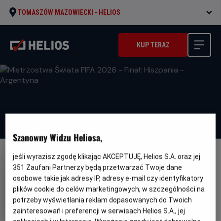
TOMASZÓW MAZOWIECKI -
HELIOS
KUP TERAZ
Szanowny Widzu Heliosa,
jeśli wyrazisz zgodę klikając AKCEPTUJĘ, Helios S.A. oraz jej
351
Zaufani Partnerzy będą przetwarzać Twoje dane
osobowe takie jak adresy IP, adresy e-mail czy identyfikatory
plików cookie do celów marketingowych, w szczególności na
Mistrzostwa Świata FIFA 2026 -
potrzeby wyświetlania reklam dopasowanych do Twoich
Finał: Hiszpania - Argentyna
zainteresowań i preferencji w serwisach Helios S.A., jej