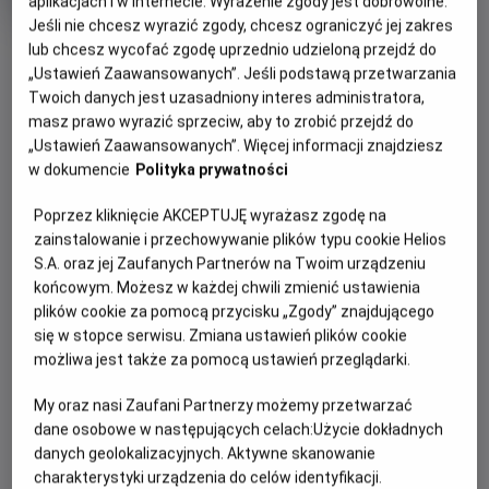
aplikacjach i w Internecie. Wyrażenie zgody jest dobrowolne.
Oryginalny
Gatun
Mistrzostwa Świata FIFA 2026 - Finał
Jeśli nie chcesz wyrazić zgody, chcesz ograniczyć jej zakres
tytuł
Sportowy
OBSERWUJ
lub chcesz wycofać zgodę uprzednio udzieloną przejdź do
Czas
240 min
trwania
„Ustawień Zaawansowanych”. Jeśli podstawą przetwarzania
Twoich danych jest uzasadniony interes administratora,
OPIS WYDARZENIA
masz prawo wyrazić sprzeciw, aby to zrobić przejdź do
„Ustawień Zaawansowanych”. Więcej informacji znajdziesz
Czas na najważniejszy mecz turnieju, który z
w dokumencie
Polityka prywatności
pewnością zapadnie wielu kibicom w pamięci. Europa
vs Ameryka. Hiszpania kontra Argentyna.
Poprzez kliknięcie AKCEPTUJĘ wyrażasz zgodę na
zainstalowanie i przechowywanie plików typu cookie Helios
Która reprezentacja sięgnie po najcenniejsze trofeum
S.A. oraz jej Zaufanych Partnerów na Twoim urządzeniu
okaże się już w najbliższą niedzielę.
końcowym. Możesz w każdej chwili zmienić ustawienia
plików cookie za pomocą przycisku „Zgody” znajdującego
Najlepsze mecze wymagają najlepszej oprawy dlatego
się w stopce serwisu. Zmiana ustawień plików cookie
obejrzyj ten pojedynek na wielkim kinowym ekranie,
możliwa jest także za pomocą ustawień przeglądarki.
wygodnym fotelu i w towarzystwie innych kibiców.
My oraz nasi Zaufani Partnerzy możemy przetwarzać
dane osobowe w następujących celach:
Użycie dokładnych
danych geolokalizacyjnych. Aktywne skanowanie
CENNIK
charakterystyki urządzenia do celów identyfikacji.