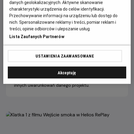
danych geolokalizacyjnych. Aktywne skanowanie
charakterystyki urządzenia do celów identyfikacji.
Przechowywanie informacji na urządzeniu lub dostęp do
14 dni +
8-13 dni
4-7 dni
nich. Spersonalizowane reklamy i treści, pomiar reklam i
do seansu
do seansu
do seansu
treści, opinie odbiorców i ulepszanie usług.
Bilet na seans
22,90 ZŁ
26,90 ZŁ
29,90 ZŁ
Lista Zaufanych Partnerów
Helios RePlay
Dopłata internetowa 1,50 zł/1 bilet
USTAWIENIA ZAAWANSOWANE
Helios zastrzega sobie prawo do zastosowania
innego cennika niż opublikowany na stronie
Akceptuję
internetowej, w zależności od specyfiki, zakresu lub
innych uwarunkowań danego projektu.