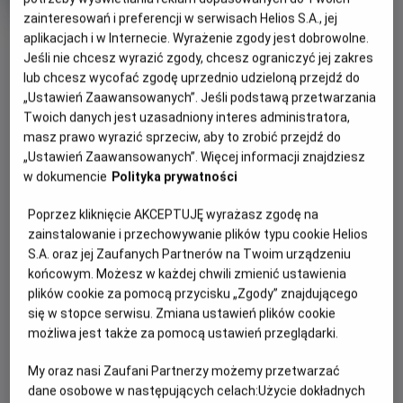
tytuł
Czas
wiek
112 min
trwania
zainteresowań i preferencji w serwisach Helios S.A., jej
OBSERWUJ
aplikacjach i w Internecie. Wyrażenie zgody jest dobrowolne.
Jeśli nie chcesz wyrazić zgody, chcesz ograniczyć jej zakres
lub chcesz wycofać zgodę uprzednio udzieloną przejdź do
„Ustawień Zaawansowanych”. Jeśli podstawą przetwarzania
WIĘCEJ SZCZEGÓŁÓW
REŻYSERIA
SCENARIUSZ
Twoich danych jest uzasadniony interes administratora,
OPIS WYDARZENIA
Robert Clouse
Bruce Lee, Michael Allin
masz prawo wyrazić sprzeciw, aby to zrobić przejdź do
OBSADA
„Ustawień Zaawansowanych”. Więcej informacji znajdziesz
Nakłoniony do współpracy z rządem mistrz kung-fu (Lee)
Bruce Lee, John Saxon, Jim Kelly, Ahna Capri
w dokumencie
Polityka prywatności
zostaje wysłany na egzotyczną wyspę. Za dnia
uczestniczy w śmiertelnie niebezpiecznym turnieju,
Poprzez kliknięcie AKCEPTUJĘ wyrażasz zgodę na
nocami zaś infiltruje przestępczą organizację zajmującą
zainstalowanie i przechowywanie plików typu cookie Helios
się handlem narkotykami, której przewodzi bezlitosny Han.
S.A. oraz jej Zaufanych Partnerów na Twoim urządzeniu
końcowym. Możesz w każdej chwili zmienić ustawienia
Zaskakujące zwroty akcji, wspaniałe zdjęcia i efektowne
plików cookie za pomocą przycisku „Zgody” znajdującego
sceny walki, do których choreografię układał sam Bruce
się w stopce serwisu. Zmiana ustawień plików cookie
Lee, sprawiły, że Wejście smoka przeszło do historii kina.
możliwa jest także za pomocą ustawień przeglądarki.
My oraz nasi Zaufani Partnerzy możemy przetwarzać
dane osobowe w następujących celach:
Użycie dokładnych
CENNIK