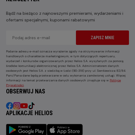
Bądź na bieżąco z najnowszymi premierami, wydarzeniami i
ofertami specjalnymi, kuponami rabatowymi
ZAPISZ MNIE
Podanie adresu e-mail oznacza wyrażenie zgody na otrzymywanie informacji
handlowych o charakterze marketingowym, w tym dotyczących repertuaru,
wydarzeń i konkursów organizowanych przez Helios S.A. wysyłanych za pomocą
środków komunikacji elektronicznej przez Helios S.A. Administratorem danych
osobowych jest Helios S.A. z siedzibą w Łodzi (90-318) przy ul. Sienkiewicza 82/84.
Pani/Pana dane będą przetwarzane w celu wykonania zamówionej usługi. Więcej
informacji na temat przetwarzania danych osobowych znajduje się w
Polityce
Prywatności
.
OBSERWUJ NAS
APLIKACJE HELIOS